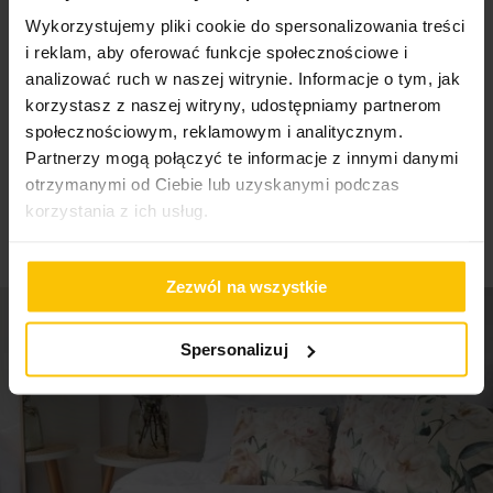
Pobierz instrukcję użytkowania i bezpieczeństwa produktu
Cechy produktu
Wykorzystujemy pliki cookie do spersonalizowania treści
i reklam, aby oferować funkcje społecznościowe i
High-contrast mode
Komplet 2 sztuk
– idealny na jedną parę zasłon
analizować ruch w naszej witrynie. Informacje o tym, jak
Ozdobne kwiatki
– stylowy, elegancki detal
korzystasz z naszej witryny, udostępniamy partnerom
To może Cię zainteresować
społecznościowym, reklamowym i analitycznym.
Mocne magnesy
– stabilne i delikatne dla tkanin
Partnerzy mogą połączyć te informacje z innymi danymi
Biżuteryjny efekt
– podkreśla luksusowy charakter
otrzymanymi od Ciebie lub uzyskanymi podczas
wnętrza
korzystania z ich usług.
Łatwy montaż
– bez wiązania, bez uszkadzania
materiału
Zezwól na wszystkie
Uniwersalne zastosowanie
– do zasłon, firan i
tkanin dekoracyjnych
Spersonalizuj
Idealny do eleganckich i klasycznych aranżacji