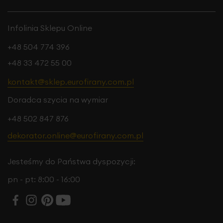
Infolinia Sklepu Online
+48 504 774 396
+48 33 472 55 00
kontakt@sklep.eurofirany.com.pl
Doradca szycia na wymiar
+48 502 847 876
dekorator.online@eurofirany.com.pl
Jesteśmy do Państwa dyspozycji:
pn - pt: 8:00 - 16:00