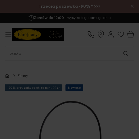
×
Trzecia poszewka -90%* >>>
Zamów do 12:00
- wysyłka tego samego dnia
Firany
-20% przy zakupach za min. 99 zł
Nowość
Przejdź
na
koniec
galerii