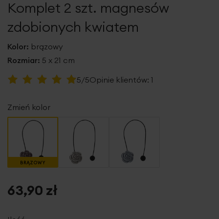
Komplet 2 szt. magnesów
galerii
zdobionych kwiatem
Kolor:
brązowy
Rozmiar:
5 x 21 cm
Ocena:
5/5
Opinie klientów:
1
100
100
% of
Zmień kolor
BRĄZOWY
63,90 zł