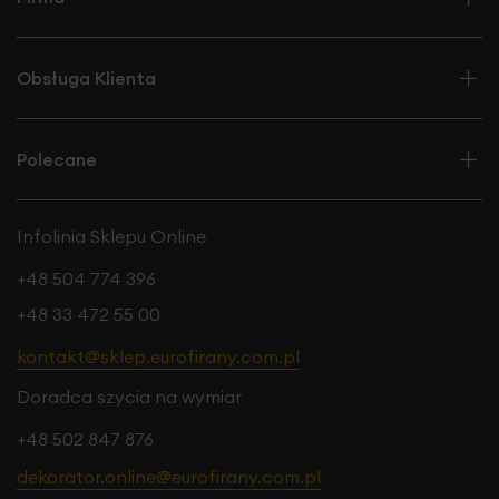
Obsługa Klienta
Polecane
Infolinia Sklepu Online
+48 504 774 396
+48 33 472 55 00
kontakt@sklep.eurofirany.com.pl
Doradca szycia na wymiar
+48 502 847 876
dekorator.online@eurofirany.com.pl