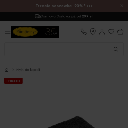
×
Trzecia poszewka -90%* >>>
Darmowa Dostawa
już od 299 zł
Myjki do kąpieli
Promocja
Przejdź
na
koniec
galerii