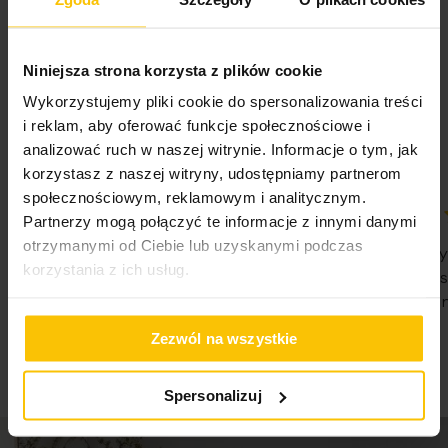
powinny być prane razem. Ręczniki wykonane metodą pętelkową.
Skład materiałowy
100% bawełna
Ten typ produkcji wymaga parafinowania włókien w celu ich
ochrony podczas procesu tkania produktu. We wstępnej fazie
Tolerancja rozmiaru
3%
Nie można wybielać i chlorować
5%
Niniejsza strona korzysta z plików cookie
użytkowania ręczników pojawia się pylenie, które jest wynikiem
Na podstawie 28332 opinii. Zobacz niektóre opinie
wykruszania się parafiny z włókien. Nie jest ono wadą produktu.
tutaj.
Waga netto
33 g
Wykorzystujemy pliki cookie do spersonalizowania treści
Podczas kolejnych procesów prania i w trakcie użytkowania
i reklam, aby oferować funkcje społecznościowe i
ręczników pylenie całkowicie ustępuje, jednocześnie zwiększa się ich
analizować ruch w naszej witrynie. Informacje o tym, jak
puszystość i chłonność.
Pobierz instrukcję użytkowania i bezpieczeństwa produktu
korzystasz z naszej witryny, udostępniamy partnerom
społecznościowym, reklamowym i analitycznym.
Partnerzy mogą połączyć te informacje z innymi danymi
100%
100%
otrzymanymi od Ciebie lub uzyskanymi podczas
WSZYSTKO SPRAWNIE SZYBKA
Nie pierwsz
korzystania z ich usług.
DOSTAWA POLECAM
Państwa Je
Nie traćcie 
07-08-2026
07-08-2026
Zezwól na wszystkie
Spersonalizuj