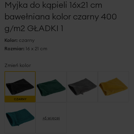
Myjka do kąpieli 16x21 cm
galerii
bawełniana kolor czarny 400
g/m2 GŁADKI 1
Kolor:
czarny
Rozmiar:
16 x 21 cm
Zmień kolor
CZARNY
+6 więcej