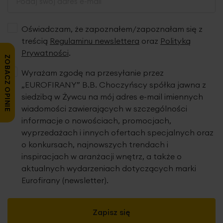
Oświadczam, że zapoznałem/zapoznałam się z
treścią
Regulaminu newslettera
oraz
Polityką
Prywatności
.
ZOBACZ OPINIE
Wyrażam zgodę na przesyłanie przez
„EUROFIRANY” B.B. Choczyńscy spółka jawna z
siedzibą w Żywcu na mój adres e-mail imiennych
wiadomości zawierających w szczególności
informacje o nowościach, promocjach,
wyprzedażach i innych ofertach specjalnych oraz
o konkursach, najnowszych trendach i
inspiracjach w aranżacji wnętrz, a także o
aktualnych wydarzeniach dotyczących marki
Eurofirany (newsletter).
Zapisz się