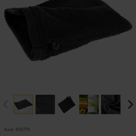
Przejdź
na
Kod:
402770
początek