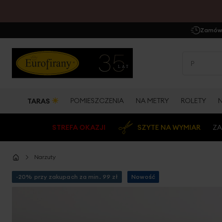
Zamów 
☀
POMIESZCZENIA
NA METRY
ROLETY
TARAS
STREFA OKAZJI
SZYTE NA WYMIAR
ZA
Narzuty
-20% przy zakupach za min. 99 zł
Nowość
Przejdź
na
koniec