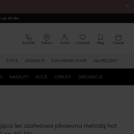
×
ot
do 30 dni
Kontakt
Salony
Konto
Ulubione
Blog
Koszyk
STYLE
DESIGN 91
EVA MINGE HOME
NA PREZENT
KI
NARZUTY
KOCE
OBRUSY
DEKORACJE
ująca len szałwiowa pikowana metodą hot
0 cm SELEN