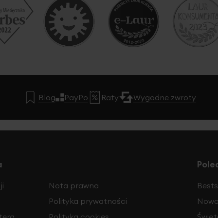
Blog
PayPo
Raty
Wygodne zwroty
a
Pole
i
Nota prawna
Bests
Polityka prywatności
Nowo
tera
Polityka cookies
Święt