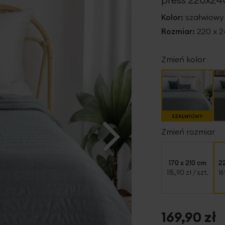
Kolor:
szałwiowy
Rozmiar:
220 x 
Zmień kolor
SZAŁWIOWY
Zmień rozmiar
170 x 210 cm
2
115,90 zł
/ szt.
16
169,90 zł