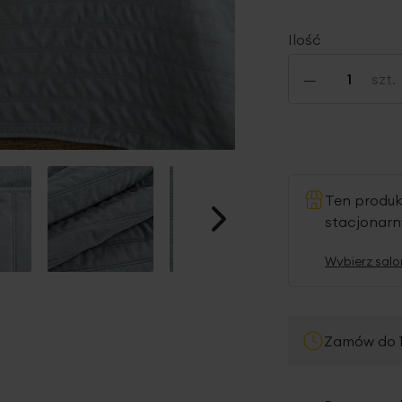
Ilość
-
szt.
Ten produ
stacjonar
Wybierz salo
Zamów do 1