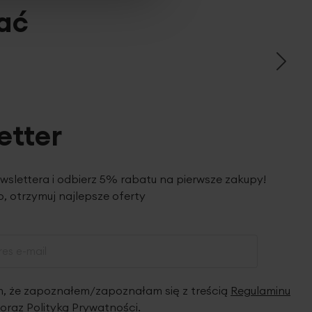
ać
etter
ewslettera i odbierz 5% rabatu na pierwsze zakupy!
, otrzymuj najlepsze oferty
 że zapoznałem/zapoznałam się z treścią
Regulaminu
oraz
Polityką Prywatności
.