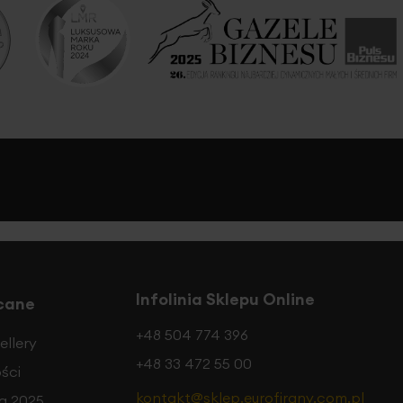
Infolinia Sklepu Online
cane
+48 504 774 396
ellery
+48 33 472 55 00
ści
kontakt@sklep.eurofirany.com.pl
a 2025