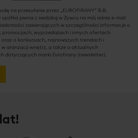
dę na przesyłanie przez „EUROFIRANY” B.B.
spółka jawna z siedzibą w Żywcu na mój adres e-mail
iadomości zawierających w szczególności informacje o
 promocjach, wyprzedażach i innych ofertach
 oraz o konkursach, najnowszych trendach i
 w aranżacji wnętrz, a także o aktualnych
h dotyczących marki Eurofirany (newsletter).
lat!