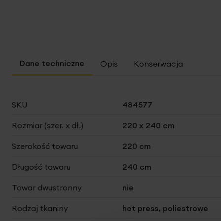
Opis
Konserwacja
Więcej
SKU
484577
informacji
Rozmiar (szer. x dł.)
220 x 240 cm
Szerokość towaru
220 cm
Długość towaru
240 cm
Towar dwustronny
nie
Rodzaj tkaniny
hot press, poliestrowe