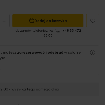
+
Dodaj do koszyka
lub zamów telefonicznie:
+48 33 472
55 00
kt możesz
zarezerwować i odebrać
w salonie
nym.
n
2:00 - wysyłka tego samego dnia