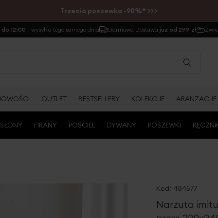
Trzecia poszewka -90%* >>>
do 12:00
- wysyłka tego samego dnia
Darmowa Dostawa
już od 299 zł
Zwr
NOWOŚCI
OUTLET
BESTSELLERY
KOLEKCJE
ARANŻACJE
SŁONY
FIRANY
POŚCIEL
DYWANY
POSZEWKI
RĘCZNI
Kod:
484577
Narzuta imit
press 220x24