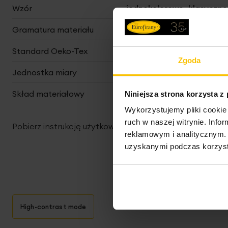
Wzór
jednokolorowe, klasyczne
Gramatura materiału
130 g/m²
Standard Oeko-Tex
nie
Zgoda
Jednostka miary
szt.
Skład materiałowy
100% poliester
Niniejsza strona korzysta z
Wykorzystujemy pliki cookie 
ruch w naszej witrynie. Inf
Pobierz instrukcję użytkowania i bezpieczeństwa produ
reklamowym i analitycznym. 
uzyskanymi podczas korzysta
High-contrast mode