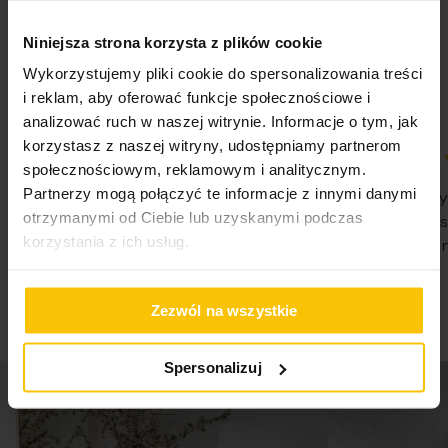
5%
głębokość: 3 cm
Na podstawie 28332 opinii. Zobacz niektóre opinie
skład: MDF, tworzywo sztuczneObraz z nadrukiem liści i
Niniejsza strona korzysta z plików cookie
tutaj.
kwiatów w złotej ramce
Wykorzystujemy pliki cookie do spersonalizowania treści
i reklam, aby oferować funkcje społecznościowe i
analizować ruch w naszej witrynie. Informacje o tym, jak
korzystasz z naszej witryny, udostępniamy partnerom
społecznościowym, reklamowym i analitycznym.
100%
100%
Partnerzy mogą połączyć te informacje z innymi danymi
WSZYSTKO SPRAWNIE SZYBKA
Nie pierwsz
otrzymanymi od Ciebie lub uzyskanymi podczas
DOSTAWA POLECAM
Państwa Je
korzystania z ich usług.
Nie traćcie 
07-08-2026
07-08-2026
Zezwól na wszystkie
Spersonalizuj