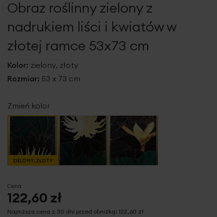
Obraz roślinny zielony z
galerii
nadrukiem liści i kwiatów w
złotej ramce 53x73 cm
Kolor:
zielony, złoty
Rozmiar:
53 x 73 cm
Zmień kolor
ZIELONY, ZŁOTY
Cena
122,60 zł
Najniższa cena z 30 dni przed obniżką:
122,60 zł