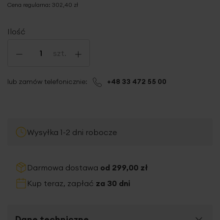
Cena regularna:
302,40 zł
Ilość
-
+
szt.
lub zamów telefonicznie:
+48 33 472 55 00
Wysyłka 1-2 dni robocze
Darmowa dostawa
od 299,00 zł
Kup teraz, zapłać
za 30 dni
Dane techniczne