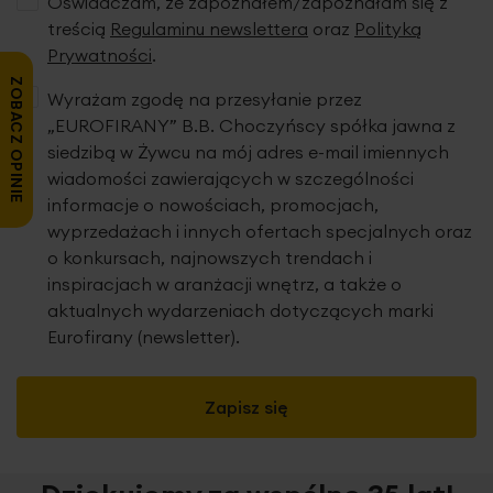
Oświadczam, że zapoznałem/zapoznałam się z
treścią
Regulaminu newslettera
oraz
Polityką
Prywatności
.
ZOBACZ OPINIE
Wyrażam zgodę na przesyłanie przez
„EUROFIRANY” B.B. Choczyńscy spółka jawna z
siedzibą w Żywcu na mój adres e-mail imiennych
wiadomości zawierających w szczególności
informacje o nowościach, promocjach,
wyprzedażach i innych ofertach specjalnych oraz
o konkursach, najnowszych trendach i
inspiracjach w aranżacji wnętrz, a także o
aktualnych wydarzeniach dotyczących marki
Eurofirany (newsletter).
Zapisz się