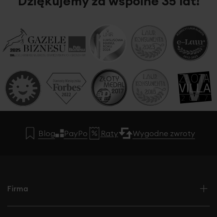
Dziękujemy za wspólne 35 lat!
Blog
PayPo
Raty
Wygodne zwroty
Firma