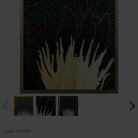
Przejdź
na
Kod:
394495
początek