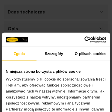
Dane techniczne
Więcej
Opis
SKU
127624
informacji
Rozmiar (szer. x dł.)
10 x 3 x 10 cm
Ozdoba choinkowa z kolekcji IRIN - powabna gwiazdka
High-contrast mode
Szerokość towaru
10 cm
powleczona zielonym, sweterkowym materiałem.
Zgoda
Szczegóły
O plikach cookies
Długość towaru
3 cm
To może Cię zainteresować
Dane techniczne:
Wysokość towaru
10 cm
Niniejsza strona korzysta z plików cookie
długość:
10 cm
Jednostka miary
szt.
Wykorzystujemy pliki cookie do spersonalizowania treści
szerokość:
3 cm
i reklam, aby oferować funkcje społecznościowe i
wysokość:
10 cm
Waga netto
83.33 g
analizować ruch w naszej witrynie. Informacje o tym, jak
korzystasz z naszej witryny, udostępniamy partnerom
społecznościowym, reklamowym i analitycznym.
Pobierz instrukcję użytkowania i bezpieczeństwa produktu
Partnerzy mogą połączyć te informacje z innymi danymi