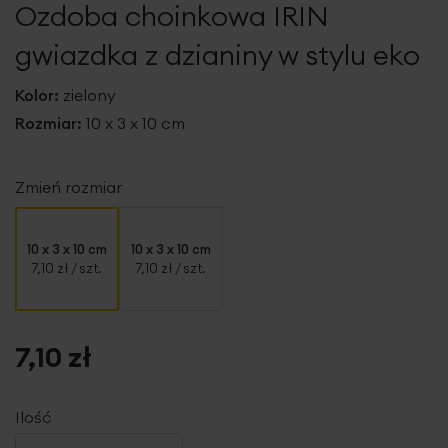
Ozdoba choinkowa IRIN
galerii
gwiazdka z dzianiny w stylu eko
Kolor:
zielony
Rozmiar:
10 x 3 x 10 cm
Zmień rozmiar
10 x 3 x 10 cm
10 x 3 x 10 cm
7,10 zł
/ szt.
7,10 zł
/ szt.
7,10 zł
Ilość