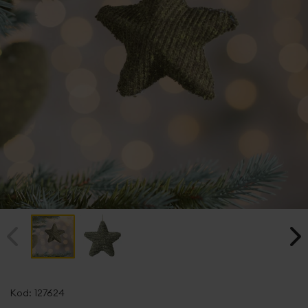
Przejdź
na
Kod:
127624
początek