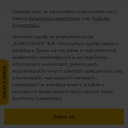
Oświadczam, że zapoznałem/zapoznałam się z
treścią
Regulaminu newslettera
oraz
Polityką
Prywatności
.
Wyrażam zgodę na przesyłanie przez
„EUROFIRANY” B.B. Choczyńscy spółka jawna z
siedzibą w Żywcu na mój adres e-mail imiennych
wiadomości zawierających w szczególności
informacje o nowościach, promocjach,
ZOBACZ OPINIE
wyprzedażach i innych ofertach specjalnych oraz
o konkursach, najnowszych trendach i
inspiracjach w aranżacji wnętrz, a także o
aktualnych wydarzeniach dotyczących marki
Eurofirany (newsletter).
Zapisz się