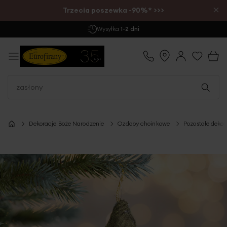
×
Trzecia poszewka -90%* >>>
Darmowa Dostawa
już od 299 zł
Dekoracje Boże Narodzenie
Ozdoby choinkowe
Pozostałe deko
Przejdź
na
koniec
galerii