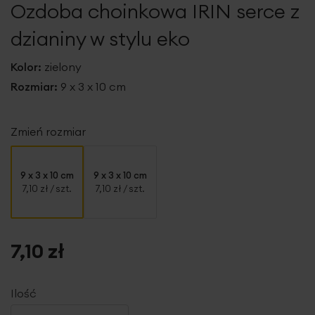
Ozdoba choinkowa IRIN serce z
galerii
dzianiny w stylu eko
Kolor:
zielony
Rozmiar:
9 x 3 x 10 cm
Zmień rozmiar
9 x 3 x 10 cm
9 x 3 x 10 cm
7,10 zł
/ szt.
7,10 zł
/ szt.
7,10 zł
Ilość