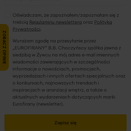
Oświadczam, że zapoznałem/zapoznałam się z
treścią
Regulaminu newslettera
oraz
Polityką
Prywatności
.
ZOBACZ OPINIE
Wyrażam zgodę na przesyłanie przez
„EUROFIRANY” B.B. Choczyńscy spółka jawna z
siedzibą w Żywcu na mój adres e-mail imiennych
wiadomości zawierających w szczególności
informacje o nowościach, promocjach,
wyprzedażach i innych ofertach specjalnych oraz
o konkursach, najnowszych trendach i
inspiracjach w aranżacji wnętrz, a także o
aktualnych wydarzeniach dotyczących marki
Eurofirany (newsletter).
Zapisz się