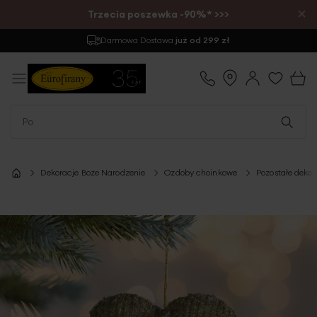
×
Trzecia poszewka -90%* >>>
Darmowa Dostawa
już od 299 zł
Dekoracje Boże Narodzenie
Ozdoby choinkowe
Pozostałe deko
Przejdź
na
koniec
galerii