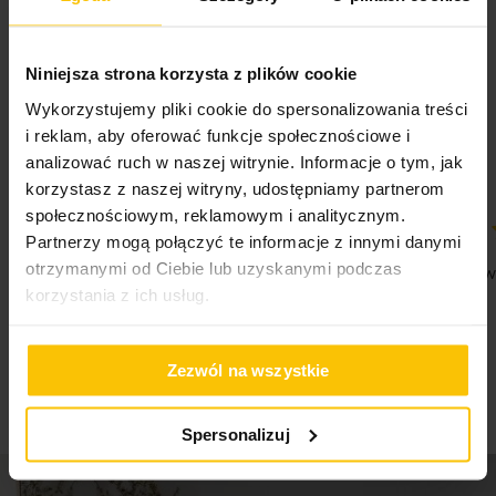
5%
Niniejsza strona korzysta z plików cookie
Na podstawie 28319 opinii. Zobacz niektóre opinie
tutaj.
Wykorzystujemy pliki cookie do spersonalizowania treści
i reklam, aby oferować funkcje społecznościowe i
analizować ruch w naszej witrynie. Informacje o tym, jak
korzystasz z naszej witryny, udostępniamy partnerom
społecznościowym, reklamowym i analitycznym.
Partnerzy mogą połączyć te informacje z innymi danymi
100%
100%
otrzymanymi od Ciebie lub uzyskanymi podczas
Jestem zadowolona z poziomu usług i
Jestem na w
korzystania z ich usług.
dostawy
05-08-2026
05-08-2026
Zezwól na wszystkie
Spersonalizuj