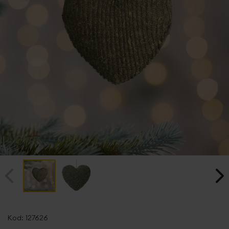
Przejdź
na
Kod:
127626
początek