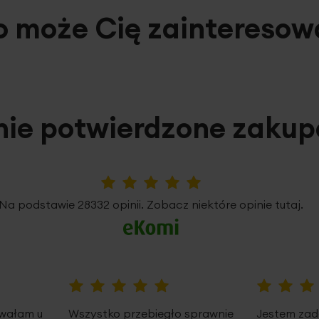
o może Cię zainteresow
nie potwierdzone zaku
5%
Na podstawie 28332 opinii. Zobacz niektóre opinie tutaj.
100%
100%
owałam u
Wszystko przebiegło sprawnie
Jestem zad