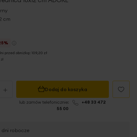
brny
12 cm
25%
dni przed obniżką:
109,20 zł
 zł
+
Dodaj do koszyka
lub zamów telefonicznie:
+48 33 472
55 00
2 dni robocze