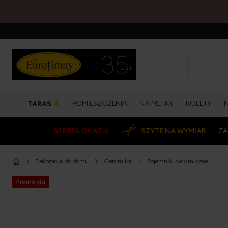
☀
POMIESZCZENIA
NA METRY
ROLETY
TARAS
STREFA OKAZJI
SZYTE NA WYMIAR
ZA
Dekoracje do domu
Ceramika
Pojemniki ceramiczne
Promocja
Przejdź
na
koniec