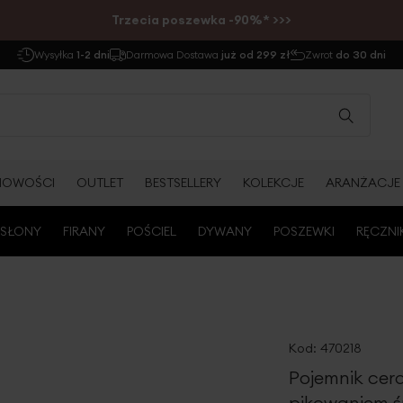
Trzecia poszewka -90%* >>>
Wysyłka
1-2 dni
Darmowa Dostawa
już od 299 zł
Zwrot
do 30 dni
NOWOŚCI
OUTLET
BESTSELLERY
KOLEKCJE
ARANŻACJE
SŁONY
FIRANY
POŚCIEL
DYWANY
POSZEWKI
RĘCZNI
Kod:
470218
Pojemnik cer
pikowaniem ś