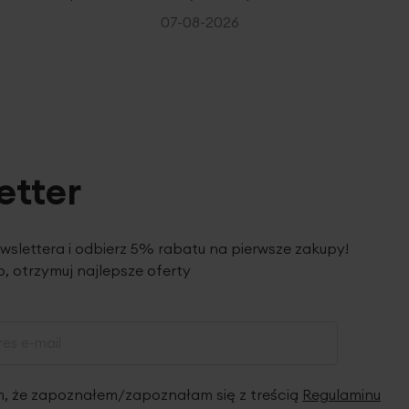
07-08-2026
etter
ewslettera i odbierz 5% rabatu na pierwsze zakupy!
, otrzymuj najlepsze oferty
 że zapoznałem/zapoznałam się z treścią
Regulaminu