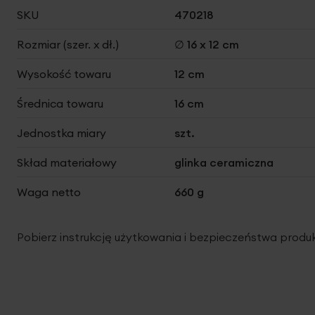
Więcej
SKU
470218
informacji
Rozmiar (szer. x dł.)
∅ 16 x 12 cm
Wysokość towaru
12 cm
Średnica towaru
16 cm
Jednostka miary
szt.
Skład materiałowy
glinka ceramiczna
Waga netto
660 g
Pobierz instrukcję użytkowania i bezpieczeństwa produ