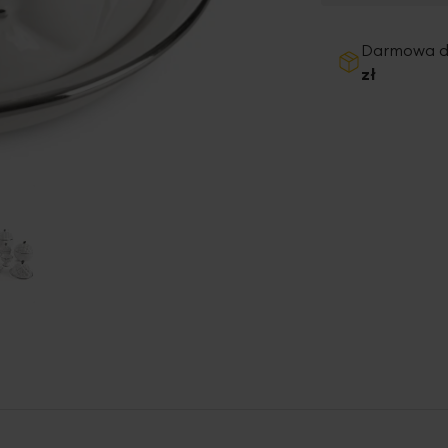
Darmowa 
zł