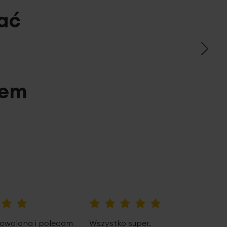
ać
pem
100%
owolona i polecam
Wszystko super.