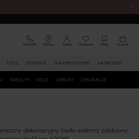
×
Kontakt
Salony
Konto
Ulubione
Blog
Koszyk
STYLE
DESIGN 91
EVA MINGE HOME
NA PREZENT
KI
NARZUTY
KOCE
OBRUSY
DEKORACJE
amiczny dekoracyjny biało-srebrny zdobiony
rednica 16x12 cm ADORE