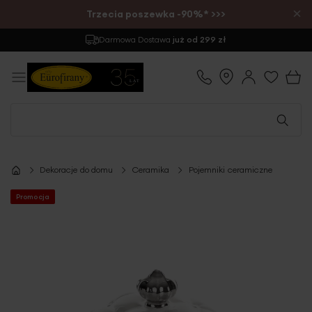
×
Trzecia poszewka -90%* >>>
Darmowa Dostawa
już od 299 zł
Dekoracje do domu
Ceramika
Pojemniki ceramiczne
Promocja
Przejdź
na
koniec
galerii