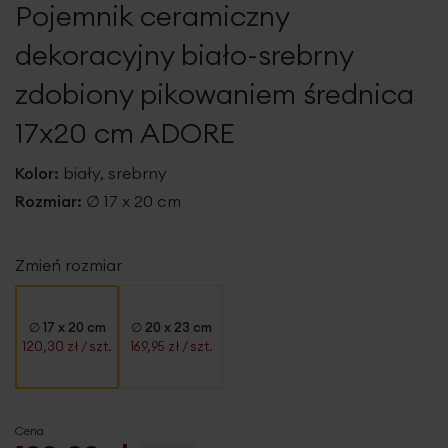
Pojemnik ceramiczny
galerii
dekoracyjny biało-srebrny
zdobiony pikowaniem średnica
17x20 cm ADORE
Kolor:
biały, srebrny
Rozmiar:
∅ 17 x 20 cm
Zmień rozmiar
∅ 17 x 20 cm
∅ 20 x 23 cm
120,30 zł
/ szt.
169,95 zł
/ szt.
Cena