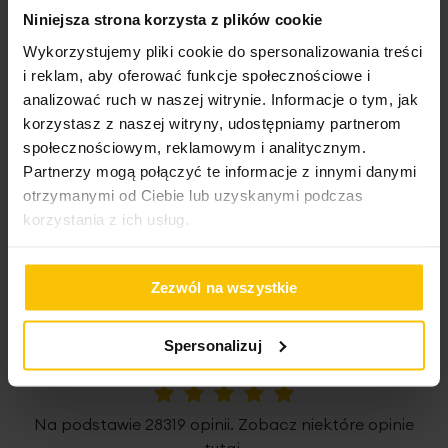
Niniejsza strona korzysta z plików cookie
Wykorzystujemy pliki cookie do spersonalizowania treści
i reklam, aby oferować funkcje społecznościowe i
High-contrast mode
analizować ruch w naszej witrynie. Informacje o tym, jak
korzystasz z naszej witryny, udostępniamy partnerom
społecznościowym, reklamowym i analitycznym.
To może Cię zainteresować
Partnerzy mogą połączyć te informacje z innymi danymi
otrzymanymi od Ciebie lub uzyskanymi podczas
korzystania z ich usług.
Zezwól na wszystkie
Opinie potwierdzone zakupem
Spersonalizuj
5%
Na podstawie 28319 opinii. Zobacz niektóre opinie
tutaj.