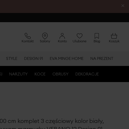
×
Kontakt
Salony
Konto
Ulubione
Blog
Koszyk
STYLE
DESIGN 91
EVA MINGE HOME
NA PREZENT
KI
NARZUTY
KOCE
OBRUSY
DEKORACJE
00 cm komplet 3 częściowy kolor biały,
tywem marmurku VERANO 12 Design 91