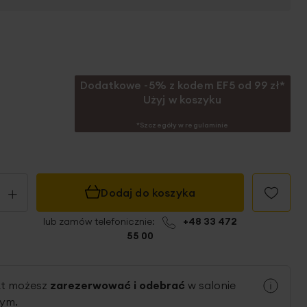
Dodatkowe -5% z kodem EF5 od 99 zł*
Użyj w koszyku
*Szczegóły w regulaminie
+
Dodaj do koszyka
lub zamów telefonicznie:
+48 33 472
55 00
kt możesz
zarezerwować i odebrać
w salonie
nym.