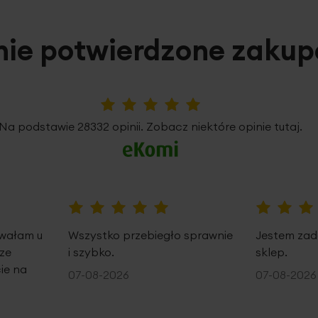
nie potwierdzone zaku
5%
Na podstawie 28332 opinii. Zobacz niektóre opinie tutaj.
100%
100%
owałam u
Wszystko przebiegło sprawnie
Jestem zad
ze
i szybko.
sklep.
ie na
07-08-2026
07-08-2026