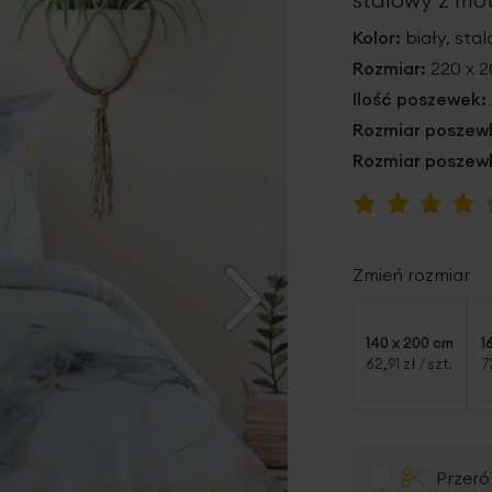
Kolor:
biały, sta
Rozmiar:
220 x 
Ilość poszewek:
Rozmiar poszewk
Rozmiar poszewk
Ocena:
80
100
% of
Zmień rozmiar
140 x 200 cm
1
62,91 zł
/ szt.
7
Przeró