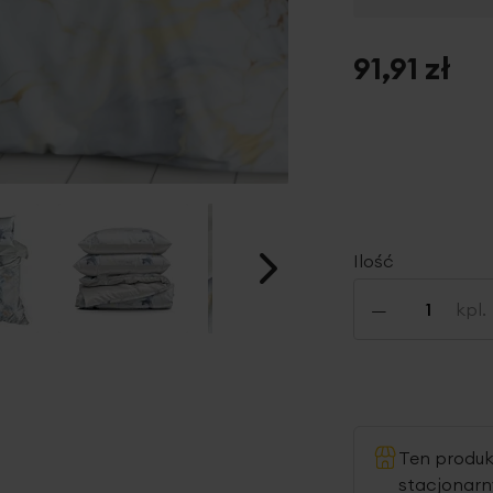
91,91 zł
Ilość
-
kpl.
Ten produ
stacjonar