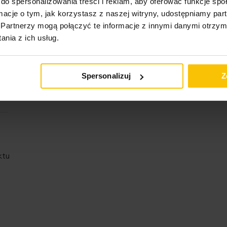
do spersonalizowania treści i reklam, aby oferować funkcje sp
ormacje o tym, jak korzystasz z naszej witryny, udostępniamy p
Partnerzy mogą połączyć te informacje z innymi danymi otrzym
nia z ich usług.
Spersonalizuj
Z
ktu