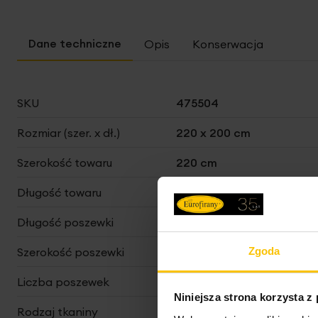
Opis
Konserwacja
Więcej
SKU
475504
informacji
Rozmiar (szer. x dł.)
220 x 200 cm
Szerokość towaru
220 cm
Długość towaru
200 cm
Długość poszewki
70 cm
Zgoda
Szerokość poszewki
80 cm
Liczba poszewek
2 szt.
Niniejsza strona korzysta z
Rodzaj tkaniny
poliestrowe, z mikrofibry