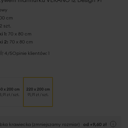
lowy
200 cm
2 szt.
i 1:
70 x 80 cm
i 2:
70 x 80 cm
4/5
Opinie klientów:
1
60 x 200 cm
220 x 200 cm
3,91 zł
/ szt.
91,91 zł
/ szt.
bka krawiecka (zmniejszamy rozmiar)
od +
9,60 zł