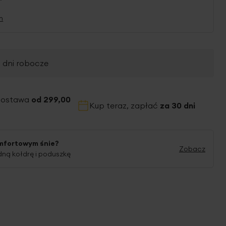
n
2 dni robocze
dostawa
od 299,00
Kup teraz, zapłać
za 30 dni
mfortowym śnie?
Zobacz
ną kołdrę i poduszkę