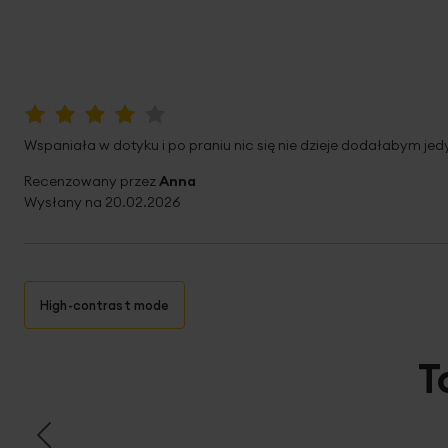
80%
Wspaniała w dotyku i po praniu nic się nie dzieje dodałabym jed
Recenzowany przez
Anna
Wysłany na
20.02.2026
High-contrast mode
T