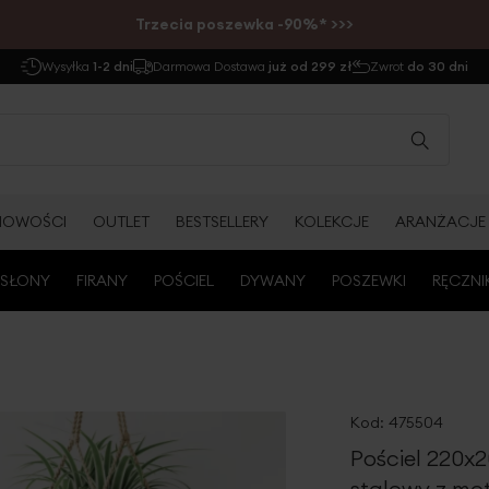
Trzecia poszewka -90%* >>>
Wysyłka
1-2 dni
Darmowa Dostawa
już od 299 zł
Zwrot
do 30 dni
NOWOŚCI
OUTLET
BESTSELLERY
KOLEKCJE
ARANŻACJE
SŁONY
FIRANY
POŚCIEL
DYWANY
POSZEWKI
RĘCZNI
Kod:
475504
Pościel 220x2
stalowy z mo