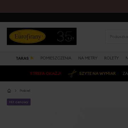
☀
POMIESZCZENIA
NA METRY
ROLETY
TARAS
STREFA OKAZJI
SZYTE NA WYMIAR
ZA
Pościel
Hit cenowy
Przejdź
na
koniec