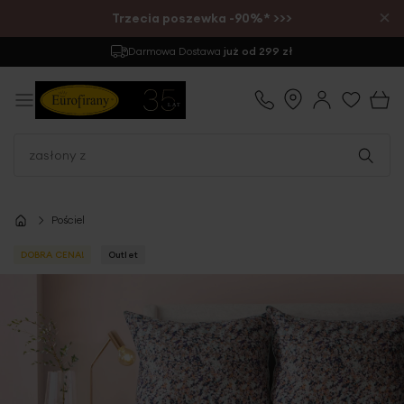
×
Trzecia poszewka -90%* >>>
Darmowa Dostawa
już od 299 zł
Pościel
DOBRA CENA!
Outlet
Przejdź
na
koniec
galerii