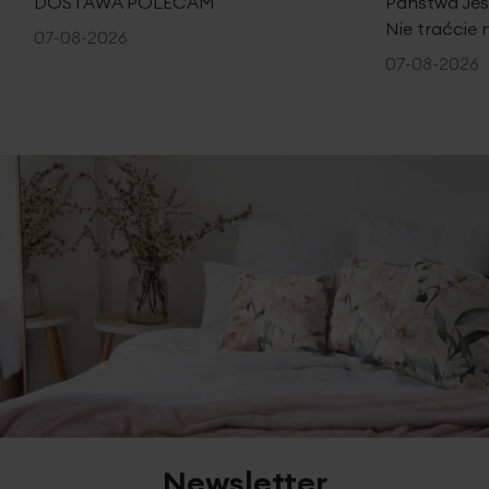
DOSTAWA POLECAM
Państwa Je
poszewkę na poduszkę: 70 x 80 cm - 2 szt.
Nie traćcie 
07-08-2026
skład: 100% bawełna - makosatyna
07-08-2026
2
gramatura: 130 g/m
Newsletter