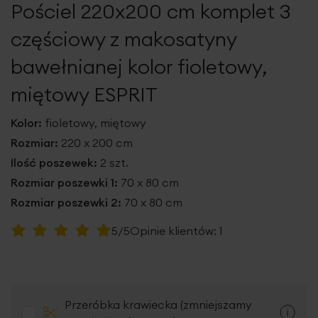
Pościel 220x200 cm komplet 3
galerii
częściowy z makosatyny
bawełnianej kolor fioletowy,
miętowy ESPRIT
Kolor:
fioletowy, miętowy
Rozmiar:
220 x 200 cm
Ilość poszewek:
2 szt.
Rozmiar poszewki 1:
70 x 80 cm
Rozmiar poszewki 2:
70 x 80 cm
Ocena:
5/5
Opinie klientów:
1
100
100
% of
Przeróbka krawiecka (zmniejszamy