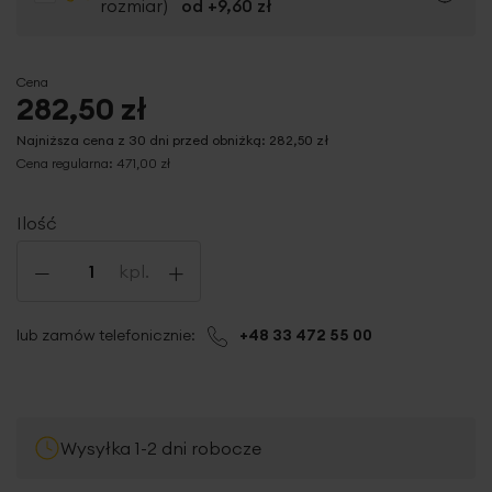
rozmiar)
od +
9,60 zł
Cena
282,50 zł
Najniższa cena z 30 dni przed obniżką:
282,50 zł
Cena regularna:
471,00 zł
Ilość
-
+
kpl.
lub zamów telefonicznie:
+48 33 472 55 00
Wysyłka 1-2 dni robocze