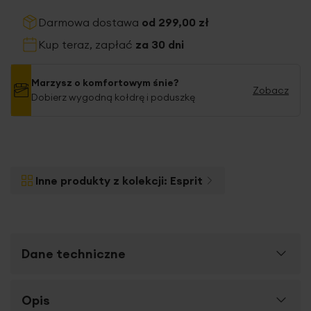
Darmowa dostawa
od 299,00 zł
Kup teraz, zapłać
za 30 dni
Marzysz o komfortowym śnie?
Zobacz
Dobierz wygodną kołdrę i poduszkę
Inne produkty z kolekcji:
Esprit
Dane techniczne
Więcej
Opis
SKU
431622