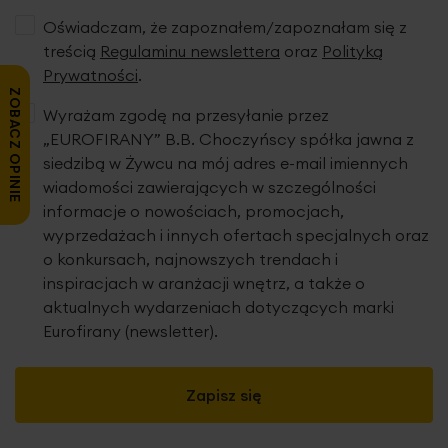
Oświadczam, że zapoznałem/zapoznałam się z
poszwę na kołdrę: 140 x 200 cm - 1 szt.
treścią
Regulaminu newslettera
oraz
Polityką
poszewkę na poduszkę: 70 x 80 cm - 1 szt.
Prywatności
.
skład: 100% bawełna – wysokiej jakości satyna
ZOBACZ OPINIE
bawełniana
Wyrażam zgodę na przesyłanie przez
gramatura: 115 g/m2
„EUROFIRANY” B.B. Choczyńscy spółka jawna z
siedzibą w Żywcu na mój adres e-mail imiennych
o
prać w temperaturze: 40
C
wiadomości zawierających w szczególności
nie czyścić chemicznie
informacje o nowościach, promocjach,
wyprzedażach i innych ofertach specjalnych oraz
nie wybielać
o konkursach, najnowszych trendach i
inspiracjach w aranżacji wnętrz, a także o
aktualnych wydarzeniach dotyczących marki
Eurofirany (newsletter).
Zapisz się