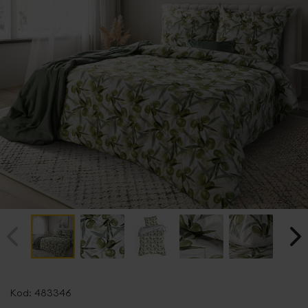
Przejdź
na
Kod:
483346
początek