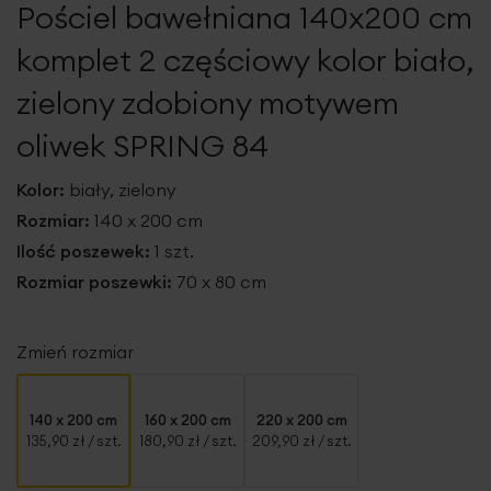
Pościel bawełniana 140x200 cm
galerii
komplet 2 częściowy kolor biało,
zielony zdobiony motywem
oliwek SPRING 84
Kolor:
biały, zielony
Rozmiar:
140 x 200 cm
Ilość poszewek:
1 szt.
Rozmiar poszewki:
70 x 80 cm
Zmień rozmiar
140 x 200 cm
160 x 200 cm
220 x 200 cm
135,90 zł
/ szt.
180,90 zł
/ szt.
209,90 zł
/ szt.