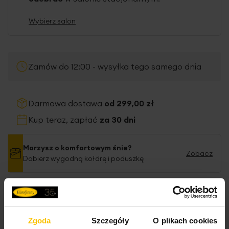
Wybierz salon
Zamów do 12:00 - wysyłka tego samego dnia
Darmowa dostawa
od 299,00 zł
Kup teraz, zapłać
za 30 dni
Marzysz o komfortowym śnie?
Zobacz
Dobierz wygodną kołdrę i poduszkę
Dane techniczne
Zgoda
Szczegóły
O plikach cookies