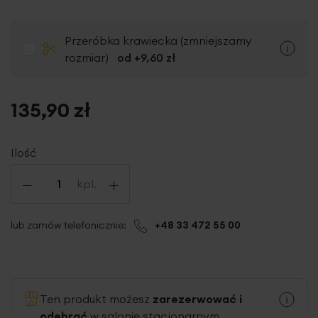
Przeróbka krawiecka (zmniejszamy
rozmiar)
od +
9,60 zł
135,90 zł
Ilość
-
+
kpl.
lub zamów telefonicznie:
+48 33 472 55 00
Ten produkt możesz
zarezerwować i
odebrać
w salonie stacjonarnym.