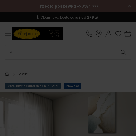
×
Trzecia poszewka -90%* >>>
Darmowa Dostawa
już od 299 zł
Pościel
-20% przy zakupach za min. 99 zł
Nowość
Przejdź
na
koniec
galerii