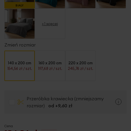
BIAŁY
+1 więcej
Zmień rozmiar
140 x 200 cm
160 x 200 cm
220 x 200 cm
154,56 zł
/ szt.
197,68 zł
/ szt.
245,76 zł
/ szt.
Przeróbka krawiecka (zmniejszamy
rozmiar)
od +
9,60 zł
Cena