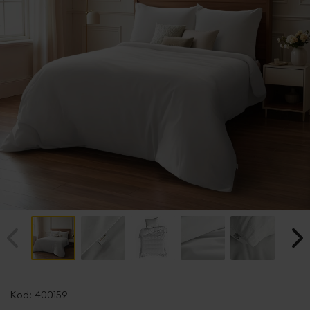
Przejdź
na
Kod:
400159
początek