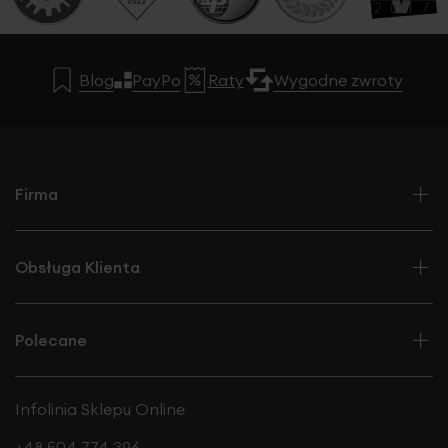
Blog
PayPo
Raty
Wygodne zwroty
Firma
Obsługa Klienta
Polecane
Infolinia Sklepu Online
+48 504 774 396