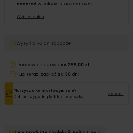
odebrać
w salonie stacjonarnym.
Wybierz salon
Wysyłka 1-2 dni robocze
Darmowa dostawa
od 299,00 zł
Kup teraz, zapłać
za 30 dni
Marzysz o komfortowym śnie?
Zobacz
Dobierz wygodną kołdrę i poduszkę
Inne produkty z kolekcji:
Reina Line