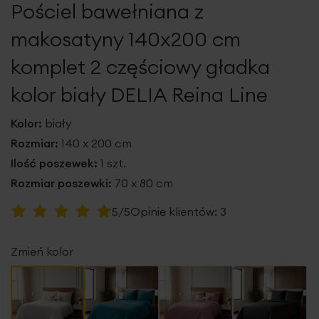
Pościel bawełniana z
galerii
makosatyny 140x200 cm
komplet 2 częściowy gładka
kolor biały DELIA Reina Line
Kolor:
biały
Rozmiar:
140 x 200 cm
Ilość poszewek:
1 szt.
Rozmiar poszewki:
70 x 80 cm
Ocena:
5/5
Opinie klientów:
3
100
100
% of
Zmień kolor