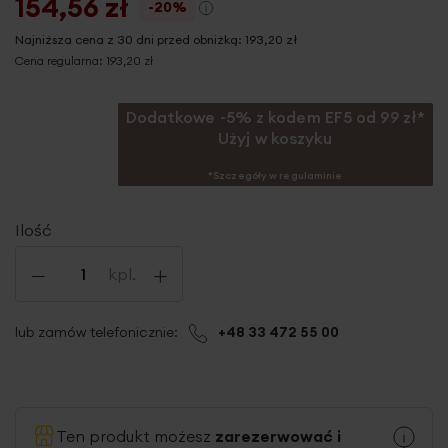
154,56 zł
-20%
Najniższa cena z 30 dni przed obniżką:
193,20 zł
Cena regularna:
193,20 zł
Dodatkowe -5% z kodem EF5 od 99 zł*
Użyj w koszyku
*Szczegóły w regulaminie
Ilość
-
+
kpl.
lub zamów telefonicznie:
+48 33 472 55 00
Ten produkt możesz
zarezerwować i