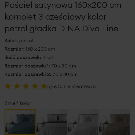
Pościel satynowa 160x200 cm
galerii
komplet 3 częściowy kolor
petrol gładka DINA Diva Line
Kolor:
petrol
Rozmiar:
160 x 200 cm
Ilość poszewek:
2 szt.
Rozmiar poszewki 1:
70 x 80 cm
Rozmiar poszewki 2:
70 x 80 cm
Ocena:
5/5
Opinie klientów:
5
100
100
% of
Zmień kolor