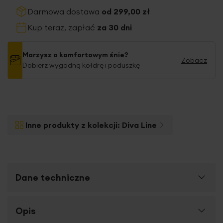
Darmowa dostawa
od 299,00 zł
Kup teraz, zapłać
za 30 dni
Marzysz o komfortowym śnie?
Zobacz
Dobierz wygodną kołdrę i poduszkę
Inne produkty z kolekcji:
Diva Line
Dane techniczne
Więcej
Opis
SKU
398904
informacji