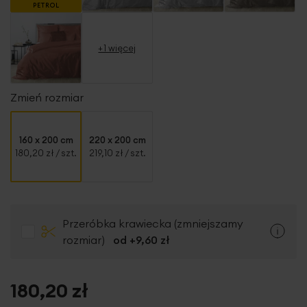
PETROL
+1 więcej
Zmień rozmiar
160 x 200 cm
220 x 200 cm
180,20 zł
/ szt.
219,10 zł
/ szt.
Przeróbka krawiecka (zmniejszamy
rozmiar)
od +
9,60 zł
180,20 zł