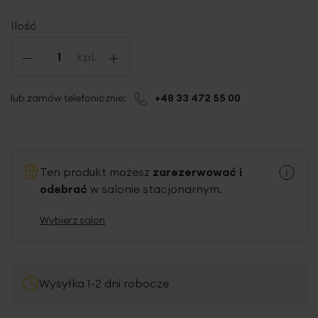
Ilość
-
+
kpl.
lub zamów telefonicznie:
+48 33 472 55 00
Ten produkt możesz
zarezerwować i
odebrać
w salonie stacjonarnym.
Wybierz salon
Wysyłka 1-2 dni robocze