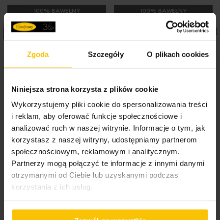
poszwę na kołdrę: 160 x 200 cm - 1 szt.
Waga netto
1400 g
100% BAWEŁNY
100% BAWEŁNY
poszewki na poduszki: 70 x 80 cm - 2 szt.
skład: 100% bawełna - wysokogatunkowa satyna
Nie suszyć w suszarce bębnowej
bawełniana
Pobierz instrukcję użytkowania i bezpieczeństwa produktu
2
gramatura: 125 g/m
Poszewka na poduszkę
Prześcieradło z gumką
Zgoda
Szczegóły
O plikach cookies
50x70 cm z satyny
100x200 cm z satyny
bawełnianej petrol DINA
bawełnianej kolor petrol
125 g/m2 DINA Diva Line
Niniejsza strona korzysta z plików cookie
68,23 zł
Wykorzystujemy pliki cookie do spersonalizowania treści
-20%
i reklam, aby oferować funkcje społecznościowe i
Najniższa cena z 30 dni przed
analizować ruch w naszej witrynie. Informacje o tym, jak
obniżką:
85,30 zł
30,90 zł
korzystasz z naszej witryny, udostępniamy partnerom
Cena regularna:
85,30 zł
społecznościowym, reklamowym i analitycznym.
Dodaj do listy życzeń
Dodaj do listy życzeń
Do
Dodaj do koszyka
Dodaj do koszyka
Partnerzy mogą połączyć te informacje z innymi danymi
otrzymanymi od Ciebie lub uzyskanymi podczas
korzystania z ich usług.