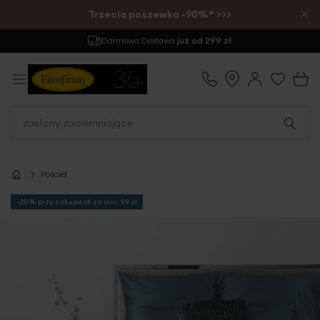
×
Trzecia poszewka -90%* >>>
Darmowa Dostawa
już od 299 zł
Pościel
-20% przy zakupach za min. 99 zł
Przejdź
na
koniec
galerii