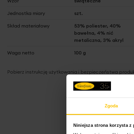
Wzór
świąteczne
Jednostka miary
szt.
Skład materiałowy
53% poliester, 40%
bawełna, 4% nić
metaliczna, 3% akryl
Waga netto
100 g
Pobierz instrukcję użytkowania i bezpieczeństwa produ
Zgoda
Niniejsza strona korzysta z