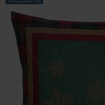
Trzecia poszewka -90%
Przejdź
na
koniec
galerii