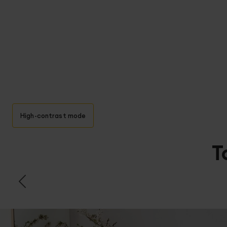
High-contrast mode
T