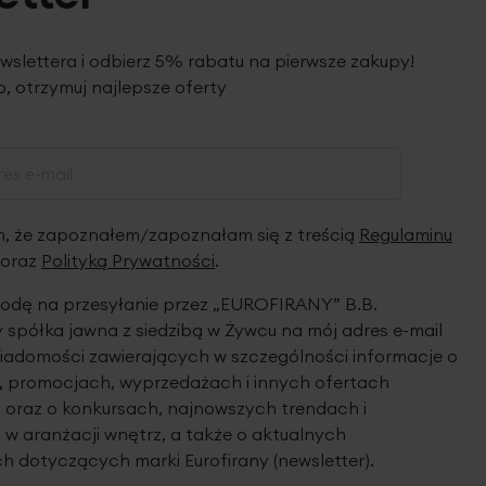
ewslettera i odbierz 5% rabatu na pierwsze zakupy!
, otrzymuj najlepsze oferty
 że zapoznałem/zapoznałam się z treścią
Regulaminu
oraz
Polityką Prywatności
.
dę na przesyłanie przez „EUROFIRANY” B.B.
spółka jawna z siedzibą w Żywcu na mój adres e-mail
iadomości zawierających w szczególności informacje o
 promocjach, wyprzedażach i innych ofertach
 oraz o konkursach, najnowszych trendach i
 w aranżacji wnętrz, a także o aktualnych
h dotyczących marki Eurofirany (newsletter).