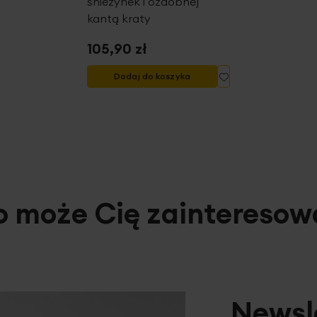
śnieżynek i ozdobnej
kantą kraty
105,90 zł
Dodaj
Dodaj do koszyka
do
listy
życzeń
o może Cię zainteresow
Newsl