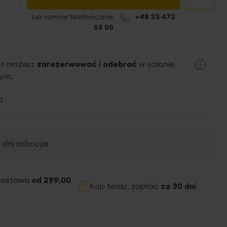
lub zamów telefonicznie:
+48 33 472
55 00
kt możesz
zarezerwować i odebrać
w salonie
nym.
n
2 dni robocze
dostawa
od 299,00
Kup teraz, zapłać
za 30 dni