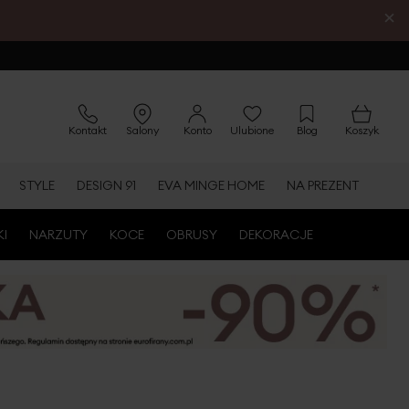
×
Kontakt
Salony
Konto
Ulubione
Blog
Koszyk
STYLE
DESIGN 91
EVA MINGE HOME
NA PREZENT
KI
NARZUTY
KOCE
OBRUSY
DEKORACJE