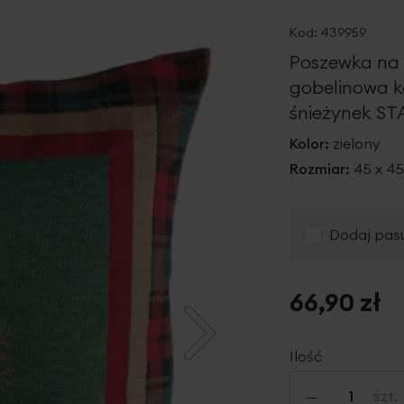
Kod:
439959
Poszewka na
gobelinowa ko
śnieżynek ST
Kolor:
zielony
Rozmiar:
45 x 4
Dodaj pasu
66,90 zł
Ilość
-
szt.