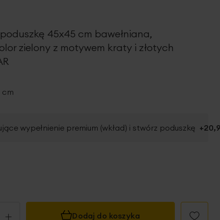
 poduszkę 45x45 cm bawełniana,
lor zielony z motywem kraty i złotych
AR
5 cm
jące wypełnienie premium (wkład) i stwórz poduszkę
+
20,9
+
Dodaj do koszyka