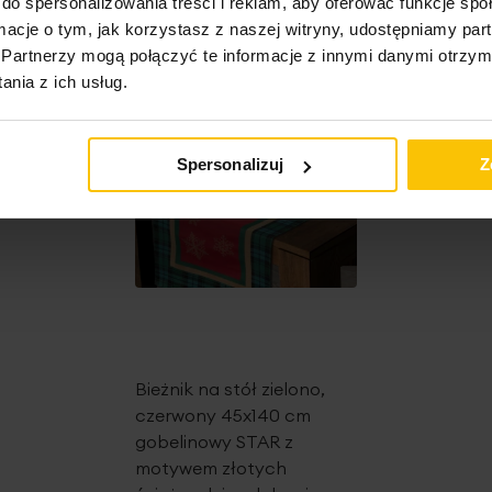
do spersonalizowania treści i reklam, aby oferować funkcje sp
ormacje o tym, jak korzystasz z naszej witryny, udostępniamy p
Partnerzy mogą połączyć te informacje z innymi danymi otrzym
nia z ich usług.
Spersonalizuj
Z
Bieżnik na stół zielono,
czerwony 45x140 cm
gobelinowy STAR z
motywem złotych