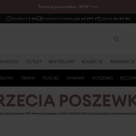
Trzecia poszewka -90%* >>>
Wysyłka
1-2 dni
Darmowa Dostawa
już od 299 zł
Zwrot
do 30 dni
NOWOŚCI
OUTLET
BESTSELLERY
KOLEKCJE
ARANŻACJE
SŁONY
FIRANY
POŚCIEL
DYWANY
POSZEWKI
RĘCZNI