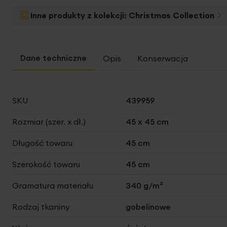
na
początek
Inne produkty z kolekcji:
Christmas Collection
galerii
Opis
Konserwacja
Więcej
SKU
439959
informacji
Rozmiar (szer. x dł.)
45 x 45 cm
Długość towaru
45 cm
Szerokość towaru
45 cm
Gramatura materiału
340 g/m²
Rodzaj tkaniny
gobelinowe