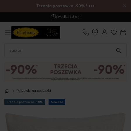
×
Trzecia poszewka -90%* >>>
Darmowa Dostawa
już od 299 zł
Poszewki na poduszki
Trzecia poszewka -90%
Nowość
Przejdź
na
koniec
galerii