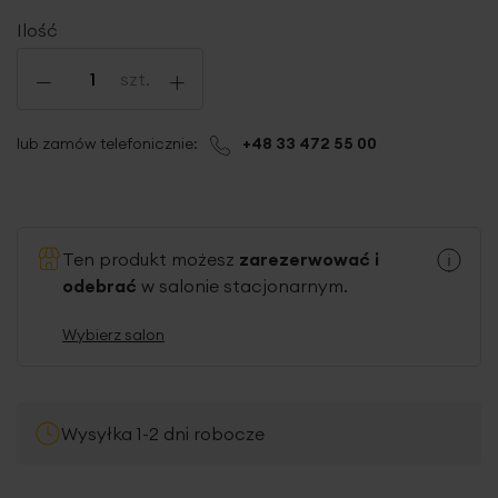
Ilość
-
+
szt.
lub zamów telefonicznie:
+48 33 472 55 00
Ten produkt możesz
zarezerwować i
odebrać
w salonie stacjonarnym.
Wybierz salon
Wysyłka 1-2 dni robocze