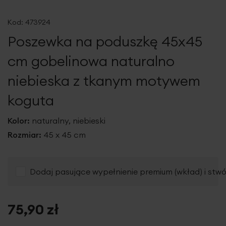
Przejdź
na
Kod:
473924
początek
Poszewka na poduszkę 45x45
galerii
cm gobelinowa naturalno
niebieska z tkanym motywem
koguta
Kolor:
naturalny, niebieski
Rozmiar:
45 x 45 cm
Dodaj pasujące wypełnienie premium (wkład) i stw
75,90 zł