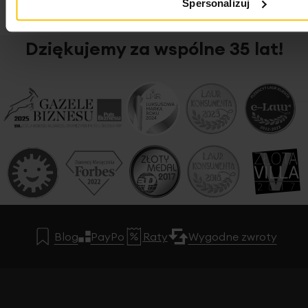
Spersonalizuj
Dziękujemy za wspólne 35 lat!
Blog
PayPo
Raty
Wygodne zwroty