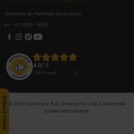
Jesteśmy do Państwa dyspozycji:
pn - pt: 8:00 - 16:00
4.9
/ 5
35891
opinii
ZOBACZ OPINIE
© 2026 Eurofirany B.B. Choczyńscy Sp.J. Wszystkie
prawa zastrzeżone.