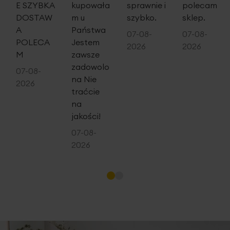
E SZYBKA
kupowała
sprawnie i
polecam
DOSTAW
m u
szybko.
sklep.
A
Państwa
07-08-
07-08-
POLECA
Jestem
2026
2026
M
zawsze
zadowolo
07-08-
na Nie
2026
traćcie
na
jakości!
07-08-
2026