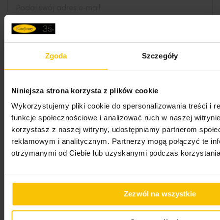
Oświadczam, że zapoznałem/zapoznałam się z
treścią
Regulaminu newslettera
oraz
Polityką
Zgoda
Szczegóły
Prywatności
.
Wyrażam zgodę na przesyłanie przez
„EUROFIRANY” B.B. Choczyńscy spółka jawna z
Niniejsza strona korzysta z plików cookie
siedzibą w Żywcu na mój adres e-mail imiennych
Wykorzystujemy pliki cookie do spersonalizowania treści i 
wiadomości zawierających w szczególności
funkcje społecznościowe i analizować ruch w naszej witrynie
informacje o nowościach, promocjach,
korzystasz z naszej witryny, udostępniamy partnerom społ
wyprzedażach i innych ofertach specjalnych oraz
reklamowym i analitycznym. Partnerzy mogą połączyć te in
o konkursach, najnowszych trendach i
otrzymanymi od Ciebie lub uzyskanymi podczas korzystania 
inspiracjach w aranżacji wnętrz, a także o
aktualnych wydarzeniach dotyczących marki
Eurofirany (newsletter).
Zezwól na wszystkie
Zapisz się