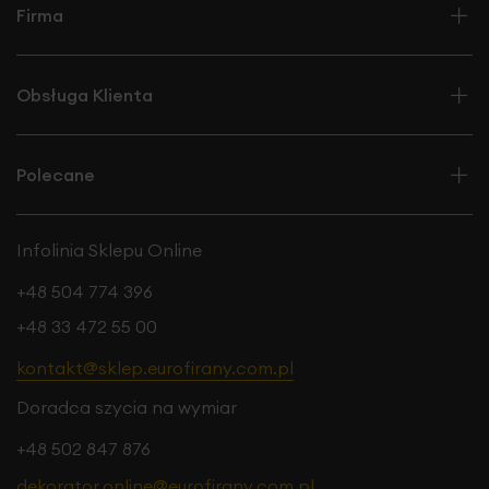
Firma
Obsługa Klienta
Polecane
Infolinia Sklepu Online
+48 504 774 396
+48 33 472 55 00
kontakt@sklep.eurofirany.com.pl
Doradca szycia na wymiar
+48 502 847 876
dekorator.online@eurofirany.com.pl