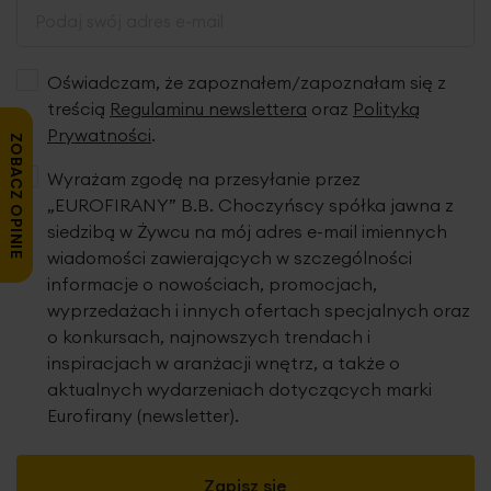
Oświadczam, że zapoznałem/zapoznałam się z
treścią
Regulaminu newslettera
oraz
Polityką
Prywatności
.
ZOBACZ OPINIE
Wyrażam zgodę na przesyłanie przez
„EUROFIRANY” B.B. Choczyńscy spółka jawna z
siedzibą w Żywcu na mój adres e-mail imiennych
wiadomości zawierających w szczególności
informacje o nowościach, promocjach,
wyprzedażach i innych ofertach specjalnych oraz
o konkursach, najnowszych trendach i
inspiracjach w aranżacji wnętrz, a także o
aktualnych wydarzeniach dotyczących marki
Eurofirany (newsletter).
Zapisz się