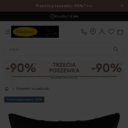
×
Trzecia poszewka -90%* >>>
Darmowa Dostawa
już od 299 zł
Poszewki na poduszki
Trzecia poszewka -90%
Przejdź
na
koniec
galerii