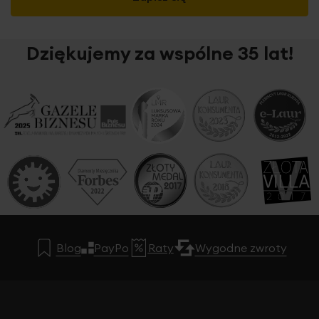
Dziękujemy za wspólne 35 lat!
Blog
PayPo
Raty
Wygodne zwroty