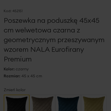
Przejdź
na
Kod:
452151
początek
Poszewka na poduszkę 45x45
galerii
cm welwetowa czarna z
geometrycznym przeszywanym
wzorem NALA Eurofirany
Premium
Kolor:
czarny
Rozmiar:
45 x 45 cm
Zmień kolor