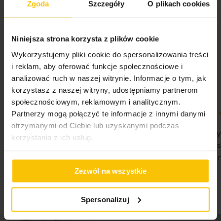
interesujący efekt wizualny, który przyciąga wzrok i dodaje
Nie suszyć w suszarce bębnowej
Zgoda
Szczegóły
O plikach cookies
Tolerancja rozmiaru
3cm
wnętrzu charakteru. Poszewka doskonale komponuje się z
różnymi aranżacjami wnętrz, od nowoczesnych po
Waga netto
200 g
klasyczne. Wyjątkowy design i luksusowa faktura
Niniejsza strona korzysta z plików cookie
Nie prasować
5%
sprawiają, że jest niezastąpionym elementem
Na podstawie 28332 opinii. Zobacz niektóre opinie
dekoracyjnym, który podkreśla indywidualny charakter
Wykorzystujemy pliki cookie do spersonalizowania treści
tutaj.
Pobierz instrukcję użytkowania i bezpieczeństwa produktu
każdego pomieszczenia.
i reklam, aby oferować funkcje społecznościowe i
analizować ruch w naszej witrynie. Informacje o tym, jak
Dane techniczne:
korzystasz z naszej witryny, udostępniamy partnerom
społecznościowym, reklamowym i analitycznym.
szerokość: 45 cm
wysokosć 45 cm
Partnerzy mogą połączyć te informacje z innymi danymi
skład: 100 % poliester
100%
100%
otrzymanymi od Ciebie lub uzyskanymi podczas
WSZYSTKO SPRAWNIE SZYBKA
Nie pierwsz
gramatura: 210 g/m2
korzystania z ich usług.
DOSTAWA POLECAM
Państwa Je
Nie traćcie 
07-08-2026
Zezwól na wszystkie
07-08-2026
Spersonalizuj