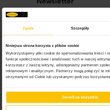
Newsletter
Zapisz się do newslettera i odbierz 5% rabatu na
pierwsze zakupy! Bądź na bieżąco, otrzymuj najlepsze
oferty
Zgoda
Szczegóły
Adres e-mail
Niniejsza strona korzysta z plików cookie
Wykorzystujemy pliki cookie do spersonalizowania treści i 
Oświadczam, że zapoznałem/zapoznałam się z
funkcje społecznościowe i analizować ruch w naszej witrynie
treścią
Regulaminu newslettera
oraz
Polityką
korzystasz z naszej witryny, udostępniamy partnerom społ
Prywatności
.
reklamowym i analitycznym. Partnerzy mogą połączyć te in
otrzymanymi od Ciebie lub uzyskanymi podczas korzystania 
Wyrażam zgodę na przesyłanie przez
„EUROFIRANY” B.B. Choczyńscy spółka jawna z
siedzibą w Żywcu na mój adres e-mail imiennych
Zezwól na wszystkie
wiadomości zawierających w szczególności
informacje o nowościach, promocjach,