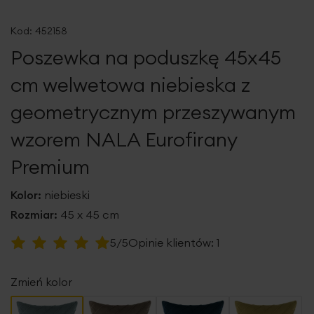
Przejdź
na
Kod:
452158
początek
Poszewka na poduszkę 45x45
galerii
cm welwetowa niebieska z
geometrycznym przeszywanym
wzorem NALA Eurofirany
Premium
Kolor:
niebieski
Rozmiar:
45 x 45 cm
Ocena:
5/5
Opinie klientów:
1
100
100
% of
Zmień kolor