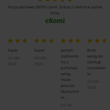
5%
Na podstawie 28295 opinii. Zobacz niektóre opinie
tutaj.
100%
100%
80%
100%
Super
Super
jestem
Brak
zadowolo
uwag do
04-08-
04-08-
na z
obsługi
2026
2026
państwa
zamówien
usług ,
ia.
może
03-08-
jeszcze
2026
skorzysta
m.
03-08-