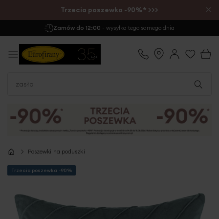
×
Trzecia poszewka -90%* >>>
Darmowa Dostawa
już od 299 zł
Poszewki na poduszki
Trzecia poszewka -90%
Przejdź
na
koniec
galerii