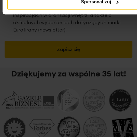
wyprzedażach i innych ofertach specjalnych oraz
Spersonalizuj
o konkursach, najnowszych trendach i
inspiracjach w aranżacji wnętrz, a także o
aktualnych wydarzeniach dotyczących marki
Eurofirany (newsletter).
Zapisz się
Dziękujemy za wspólne 35 lat!