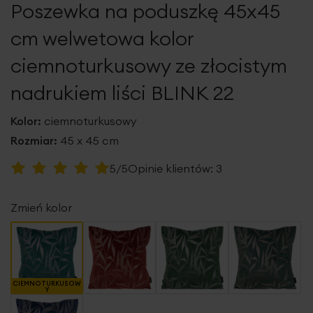
Poszewka na poduszkę 45x45
galerii
cm welwetowa kolor
ciemnoturkusowy ze złocistym
nadrukiem liści BLINK 22
Kolor:
ciemnoturkusowy
Rozmiar:
45 x 45 cm
Ocena:
5/5
Opinie klientów:
3
100
100
% of
Zmień kolor
CIEMNOTURKUSOW
Y