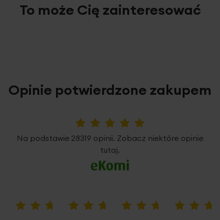
To może Cię zainteresować
Opinie potwierdzone zakupem
5%
Na podstawie 28319 opinii. Zobacz niektóre opinie
tutaj.
100%
100%
100%
100%