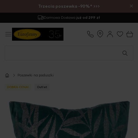
×
Trzecia poszewka -90%* >>>
Darmowa Dostawa
już od 299 zł
Poszewki na poduszki
DOBRA CENA!
Outlet
Przejdź
na
koniec
galerii