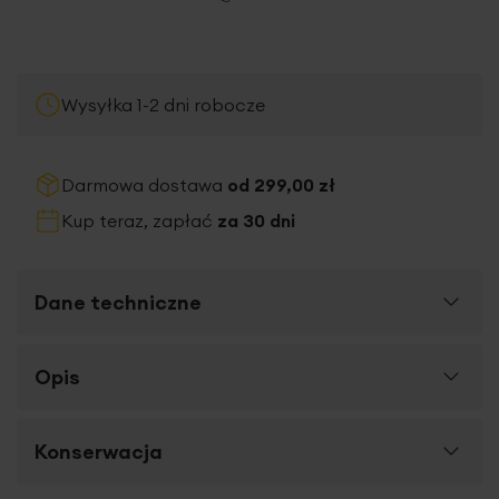
Wysyłka 1-2 dni robocze
Darmowa dostawa
od 299,00 zł
Kup teraz, zapłać
za 30 dni
Dane techniczne
Więcej
Opis
SKU
388645
informacji
Rozmiar (szer. x dł.)
45 x 45 cm
Efektowna
poszewka z miękkiego welwetu
przyciąga
Konserwacja
Długość towaru
45 cm
wzrok za sprawą
delikatnych złotych liści,
które
pokrywają jej powierzchnię
lśniącym, punktowym