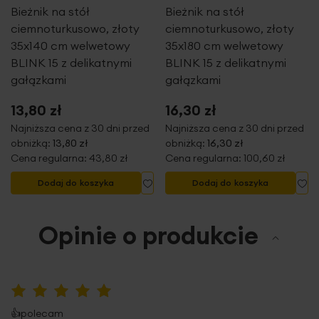
Bieżnik na stół
Bieżnik na stół
ciemnoturkusowo, złoty
ciemnoturkusowo, złoty
35x140 cm welwetowy
35x180 cm welwetowy
BLINK 15 z delikatnymi
BLINK 15 z delikatnymi
gałązkami
gałązkami
13,80 zł
16,30 zł
Najniższa cena z 30 dni przed
Najniższa cena z 30 dni przed
obniżką:
13,80 zł
obniżką:
16,30 zł
Cena regularna:
43,80 zł
Cena regularna:
100,60 zł
Dodaj do listy życzeń
Do
Dodaj do koszyka
Dodaj do koszyka
Opinie o produkcie
100%
👍polecam