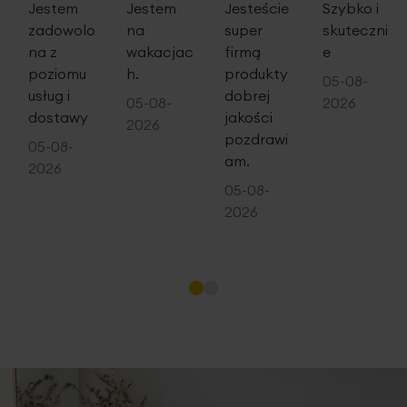
Jestem
Jestem
Jesteście
Szybko i
zadowolo
na
super
skuteczni
na z
wakacjac
firmą
e
poziomu
h.
produkty
05-08-
usług i
dobrej
05-08-
2026
dostawy
jakości
2026
pozdrawi
05-08-
am.
2026
05-08-
2026