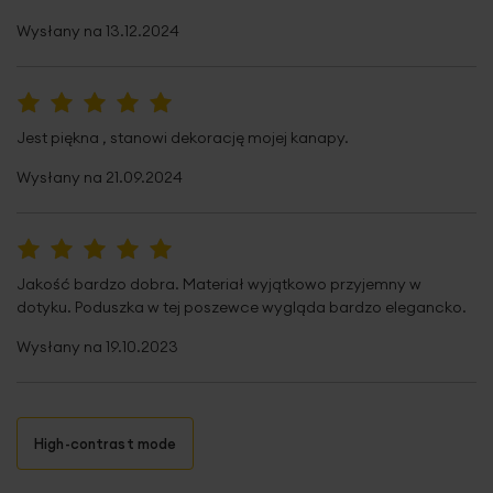
Wysłany na
13.12.2024
100%
Jest piękna , stanowi dekorację mojej kanapy.
Wysłany na
21.09.2024
100%
Jakość bardzo dobra. Materiał wyjątkowo przyjemny w
dotyku. Poduszka w tej poszewce wygląda bardzo elegancko.
Wysłany na
19.10.2023
High-contrast mode