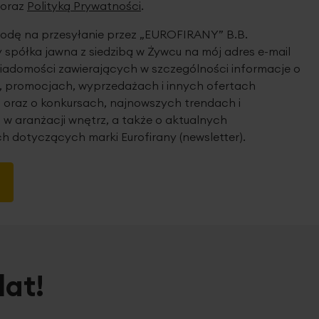
oraz
Polityką Prywatności
.
dę na przesyłanie przez „EUROFIRANY” B.B.
spółka jawna z siedzibą w Żywcu na mój adres e-mail
iadomości zawierających w szczególności informacje o
 promocjach, wyprzedażach i innych ofertach
 oraz o konkursach, najnowszych trendach i
 w aranżacji wnętrz, a także o aktualnych
h dotyczących marki Eurofirany (newsletter).
lat!