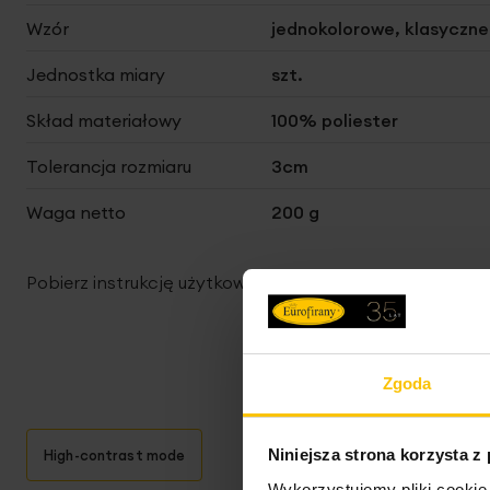
Wzór
jednokolorowe, klasyczne
Jednostka miary
szt.
Skład materiałowy
100% poliester
Tolerancja rozmiaru
3cm
Waga netto
200 g
Pobierz instrukcję użytkowania i bezpieczeństwa produ
Zgoda
Niniejsza strona korzysta z
High-contrast mode
Wykorzystujemy pliki cookie 