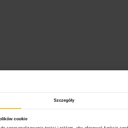
ktu
Szczegóły
 plików cookie
do spersonalizowania treści i reklam, aby oferować funkcje sp