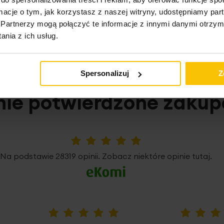
ormacje o tym, jak korzystasz z naszej witryny, udostępniamy p
o może Cię zainteresow
Partnerzy mogą połączyć te informacje z innymi danymi otrzym
nia z ich usług.
Spersonalizuj
Z
nie potwierdzone zaku
5%
Na podstawie 28319 opinii. Zobacz niektóre opinie tutaj.
100%
100%