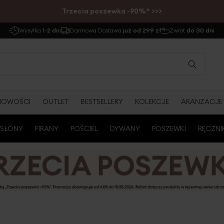
Trzecia poszewka -90%* >>>
Wysyłka
1-2 dni
Darmowa Dostawa
już od 299 zł
Zwrot
do 30 dni
NOWOŚCI
OUTLET
BESTSELLERY
KOLEKCJE
ARANŻACJE
SŁONY
FIRANY
POŚCIEL
DYWANY
POSZEWKI
RĘCZNI