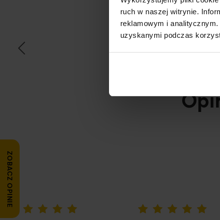
ruch w naszej witrynie. Inf
T
reklamowym i analitycznym. 
uzyskanymi podczas korzysta
Opi
ZOBACZ OPINIE
100%
100%