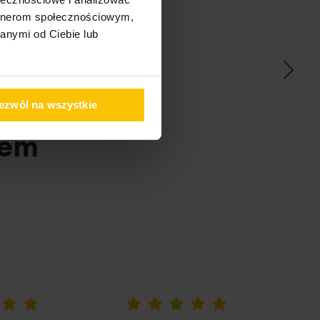
artnerom społecznościowym,
ać
anymi od Ciebie lub
ezwól na wszystkie
pem
100%