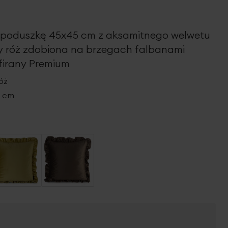
 poduszkę 45x45 cm z aksamitnego welwetu
y róż zdobiona na brzegach falbanami
irany Premium
óż
5 cm