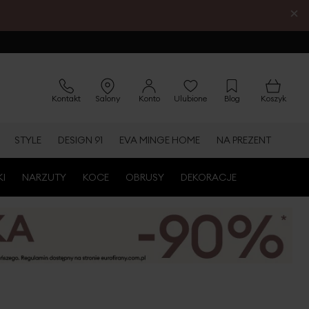
×
Kontakt
Salony
Konto
Ulubione
Blog
Koszyk
STYLE
DESIGN 91
EVA MINGE HOME
NA PREZENT
KI
NARZUTY
KOCE
OBRUSY
DEKORACJE