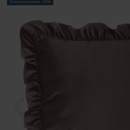
Trzecia poszewka -90%
Przejdź
na
koniec
galerii