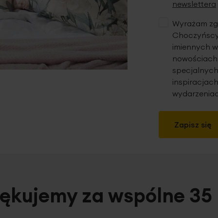
newslettera
Wyrażam zgo
Choczyńscy 
imiennych w
nowościach,
specjalnych
inspiracjach
wydarzeniac
Zapisz się
ękujemy za wspólne 35 