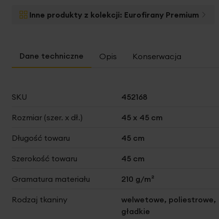
na
początek
Inne produkty z kolekcji:
Eurofirany Premium
galerii
Opis
Konserwacja
Więcej
SKU
452168
informacji
Rozmiar (szer. x dł.)
45 x 45 cm
Długość towaru
45 cm
Szerokość towaru
45 cm
Gramatura materiału
210 g/m²
Rodzaj tkaniny
welwetowe, poliestrowe,
gładkie