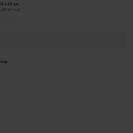
60 x 60 cm
,80 zł
/ szt.
ynie