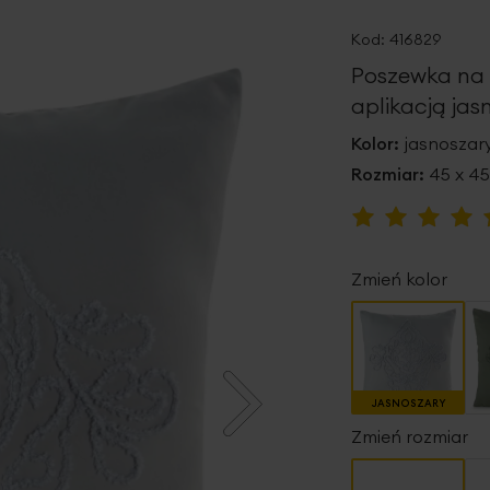
Kod:
416829
Poszewka na
aplikacją ja
Kolor:
jasnoszar
Rozmiar:
45 x 4
Ocena:
100
100
% of
Zmień kolor
JASNOSZARY
Zmień rozmiar