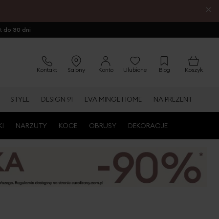
×
ot
do 30 dni
Kontakt
Salony
Konto
Ulubione
Blog
Koszyk
STYLE
DESIGN 91
EVA MINGE HOME
NA PREZENT
KI
NARZUTY
KOCE
OBRUSY
DEKORACJE