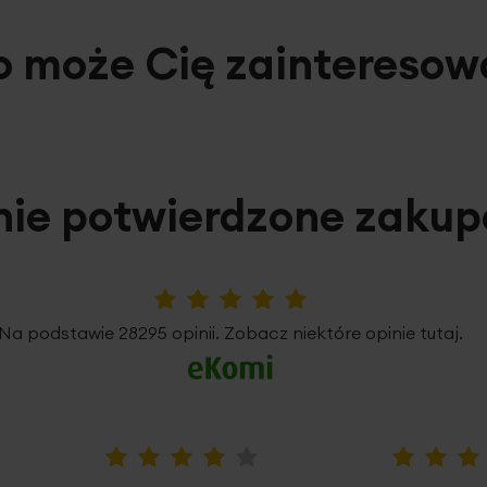
o może Cię zainteresow
nie potwierdzone zaku
5%
Na podstawie 28295 opinii. Zobacz niektóre opinie tutaj.
80%
100%