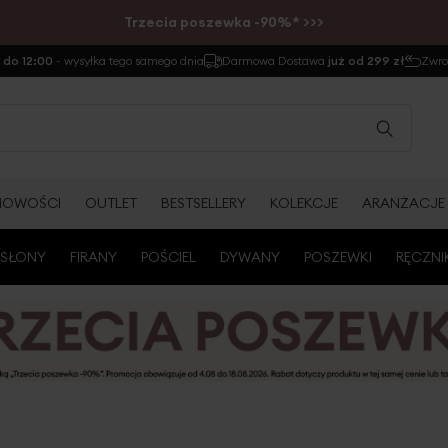
Trzecia poszewka -90%* >>>
do 12:00
- wysyłka tego samego dnia
Darmowa Dostawa
już od 299 zł
Zwr
NOWOŚCI
OUTLET
BESTSELLERY
KOLEKCJE
ARANŻACJE
SŁONY
FIRANY
POŚCIEL
DYWANY
POSZEWKI
RĘCZNI