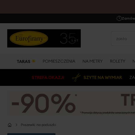
Zamów 
☀
POMIESZCZENIA
NA METRY
ROLETY
TARAS
STREFA OKAZJI
SZYTE NA WYMIAR
ZA
Poszewki na poduszki