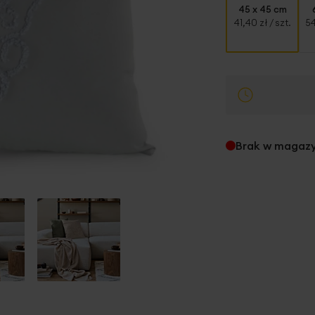
45 x 45 cm
41,40 zł
/ szt.
54
Brak w magaz