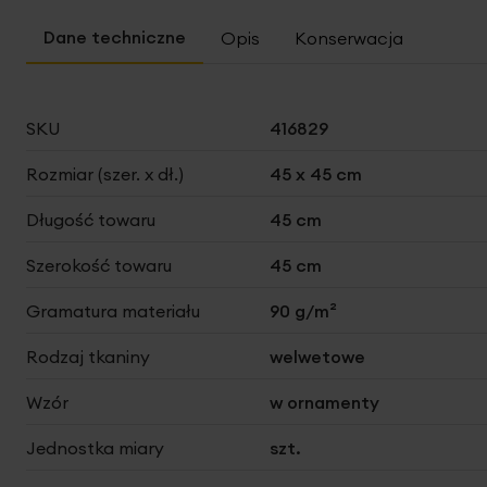
na
początek
Opis
Konserwacja
galerii
Więcej
SKU
416829
informacji
Rozmiar (szer. x dł.)
45 x 45 cm
Długość towaru
45 cm
Szerokość towaru
45 cm
Gramatura materiału
90 g/m²
Rodzaj tkaniny
welwetowe
Wzór
w ornamenty
Jednostka miary
szt.