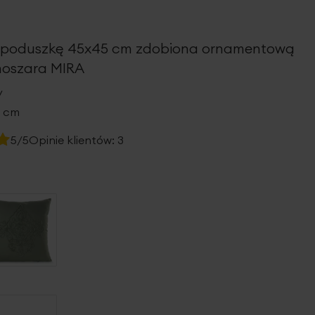
 poduszkę 45x45 cm zdobiona ornamentową
snoszara MIRA
y
5 cm
5/5
Opinie klientów:
3