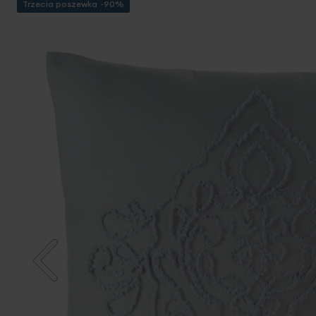
Trzecia poszewka -90%
Przejdź
na
koniec
galerii