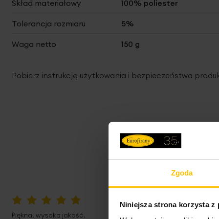
Skład materiałowy
100% poliester
Tolerancja rozmiaru
5%
Waga netto
150 g
Pobierz instrukcję użytkowania i bezpieczeństwa produ
Zgoda
Niniejsza strona korzysta z
100%
Piękna, wysoka jakość.