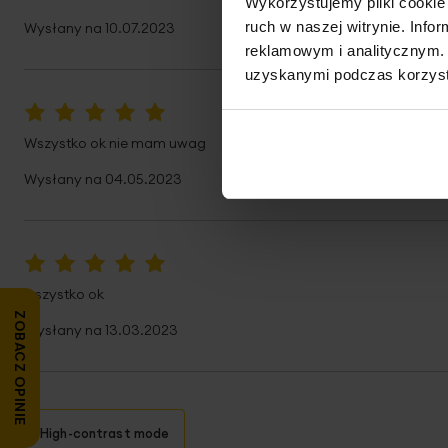
Wykorzystujemy pliki cookie 
ruch w naszej witrynie. Inf
Wysłany na
10.07.2023
reklamowym i analitycznym. 
uzyskanymi podczas korzysta
100%
Wszystko ok nie mam uwag
Wysłany na
04.05.2023
100%
wszystko ok
ZOBACZ OPINIE
Wysłany na
13.03.2023
High-contrast mode