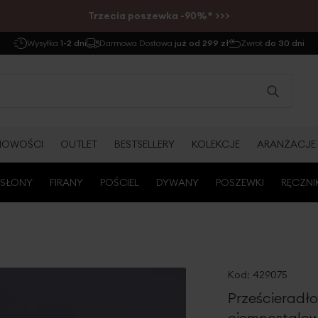
Trzecia poszewka -90%* >>>
Wysyłka
1-2 dni
Darmowa Dostawa
już od 299 zł
Zwrot
do 30 dni
NOWOŚCI
OUTLET
BESTSELLERY
KOLEKCJE
ARANŻACJE
SŁONY
FIRANY
POŚCIEL
DYWANY
POSZEWKI
RĘCZNI
Kod:
429075
Prześcieradło
ciemnostalo