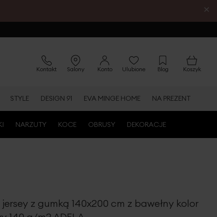
×
Kontakt
Salony
Konto
Ulubione
Blog
Koszyk
STYLE
DESIGN 91
EVA MINGE HOME
NA PREZENT
KI
NARZUTY
KOCE
OBRUSY
DEKORACJE
 jersey z gumką 140x200 cm z bawełny kolor
wy 140 g/m2 ADELA