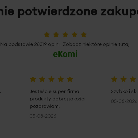
nie potwierdzone zaku
5%
Na podstawie 28319 opinii. Zobacz niektóre opinie tutaj.
100%
100%
.
Jesteście super firmą
Szybko i sk
produkty dobrej jakości
05-08-2026
pozdrawiam.
05-08-2026