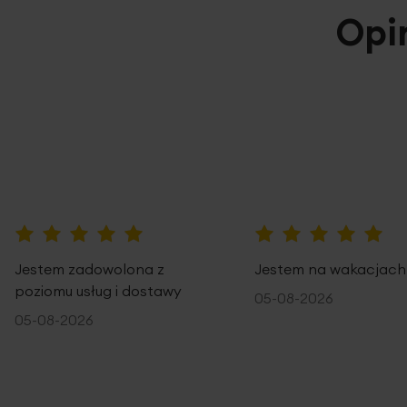
Opi
100%
100%
Jestem zadowolona z
Jestem na wakacjach
poziomu usług i dostawy
05-08-2026
05-08-2026