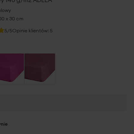
alowy
00 x 30 cm
5/5
Opinie klientów:
5
ynie