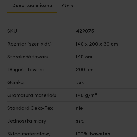
Opis
Więcej
SKU
429075
informacji
Rozmiar (szer. x dł.)
140 x 200 x 30 cm
Szerokość towaru
140 cm
Długość towaru
200 cm
Gumka
tak
Gramatura materiału
140 g/m²
Standard Oeko-Tex
nie
Jednostka miary
szt.
Skład materiałowy
100% bawełna