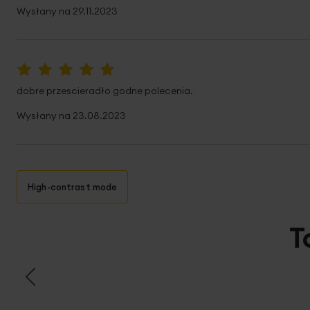
Wysłany na
29.11.2023
100%
dobre przescieradło godne polecenia.
Wysłany na
23.08.2023
High-contrast mode
T