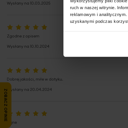
Wykorzystujemy pliki cookie 
Wysłany na
10.03.2025
ruch w naszej witrynie. Inf
reklamowym i analitycznym. 
uzyskanymi podczas korzysta
100%
Zgodne z opisem
Wysłany na
10.10.2024
100%
Dobrej jakości, miłe w dotyku.
Wysłany na
20.04.2024
ZOBACZ OPINIE
100%
Fajne