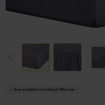
Przejdź
na
początek
Inne produkty z kolekcji:
Ella Line
galerii