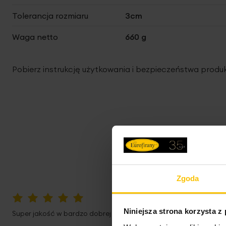
Tolerancja rozmiaru
3cm
Waga netto
660 g
Pobierz instrukcję użytkowania i bezpieczeństwa produ
Zgoda
100%
Niniejsza strona korzysta z
Super jakość w bardzo dobrej cenie.