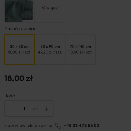
+6 więcej
Zmień rozmiar
30 x 50 cm
50 x 90 cm
70 x 140 cm
18,00 zł
/ szt.
49,20 zł
/ szt.
113,50 zł
/ szt.
18,00 zł
Ilość
-
+
szt.
lub zamów telefonicznie:
+48 33 472 55 00