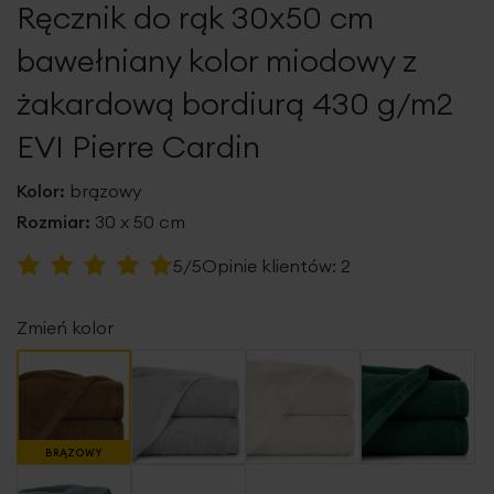
Ręcznik do rąk 30x50 cm
galerii
bawełniany kolor miodowy z
żakardową bordiurą 430 g/m2
EVI Pierre Cardin
Kolor:
brązowy
Rozmiar:
30 x 50 cm
Ocena:
5/5
Opinie klientów:
2
100
100
% of
Zmień kolor
BRĄZOWY