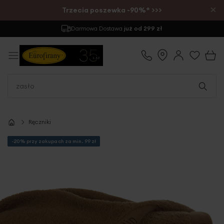
×
Trzecia poszewka -90%* >>>
Darmowa Dostawa
już od 299 zł
Ręczniki
-20% przy zakupach za min. 99 zł
Przejdź
na
koniec
galerii