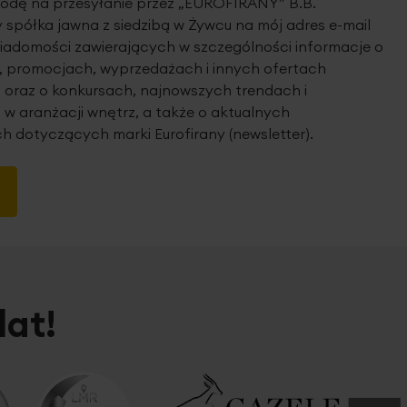
dę na przesyłanie przez „EUROFIRANY” B.B.
spółka jawna z siedzibą w Żywcu na mój adres e-mail
iadomości zawierających w szczególności informacje o
 promocjach, wyprzedażach i innych ofertach
 oraz o konkursach, najnowszych trendach i
 w aranżacji wnętrz, a także o aktualnych
h dotyczących marki Eurofirany (newsletter).
lat!