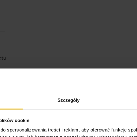
ktu
Szczegóły
 plików cookie
o może Cię zainteresow
do spersonalizowania treści i reklam, aby oferować funkcje sp