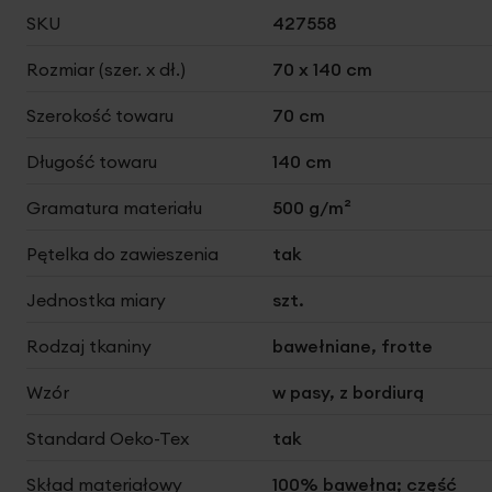
Więcej
SKU
427558
informacji
Rozmiar (szer. x dł.)
70 x 140 cm
Szerokość towaru
70 cm
Długość towaru
140 cm
Gramatura materiału
500 g/m²
Pętelka do zawieszenia
tak
Jednostka miary
szt.
Rodzaj tkaniny
bawełniane, frotte
Wzór
w pasy, z bordiurą
Standard Oeko-Tex
tak
Skład materiałowy
100% bawełna; część