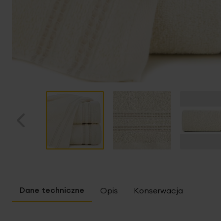
Przejdź
na
początek
Opis
Konserwacja
galerii