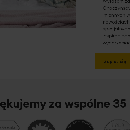
Wyrażam zgo
Choczyńscy 
imiennych w
nowościach,
specjalnych
inspiracjach
wydarzeniac
Zapisz się
ękujemy za wspólne 35 