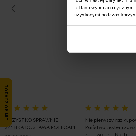
ruch w naszej witrynie. Inf
reklamowym i analitycznym. 
uzyskanymi podczas korzysta
Opi
ZOBACZ OPINIE
100%
100%
WSZYSTKO SPRAWNIE
Nie pierwszy raz kup
SZYBKA DOSTAWA POLECAM
Państwa Jestem zaws
zadowolona Nie traćc