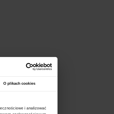
O plikach cookies
ać
ołecznościowe i analizować