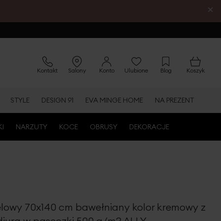
×
Kontakt
Salony
Konto
Ulubione
Blog
Koszyk
STYLE
DESIGN 91
EVA MINGE HOME
NA PREZENT
KI
NARZUTY
KOCE
OBRUSY
DEKORACJE
elowy 70x140 cm bawełniany kolor kremowy z
diurą w paseczki 500 g/m2 ALLY