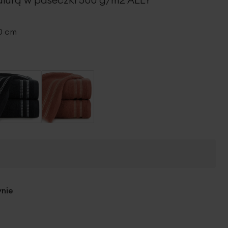
40 cm
ynie