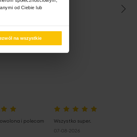
artnerom społecznościowym,
anymi od Ciebie lub
pem
ezwól na wszystkie
100%
owolona i polecam
Wszystko super.
07-08-2026