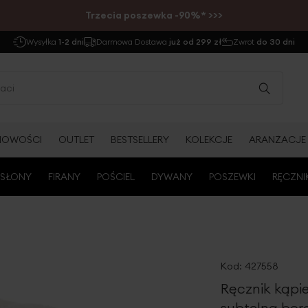
Trzecia poszewka -90%* >>>
Wysyłka
1-2 dni
Darmowa Dostawa
już od 299 zł
Zwrot
do 30 dni
NOWOŚCI
OUTLET
BESTSELLERY
KOLEKCJE
ARANŻACJE
SŁONY
FIRANY
POŚCIEL
DYWANY
POSZEWKI
RĘCZNI
Kod:
427558
Ręcznik kąpi
subtelną bor