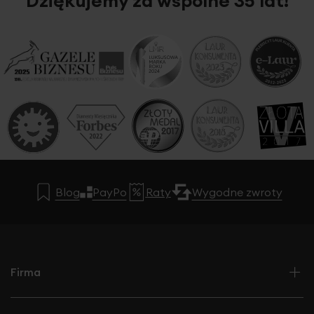
Dziękujemy za wspólne 35 lat!
Blog
PayPo
Raty
Wygodne zwroty
Firma