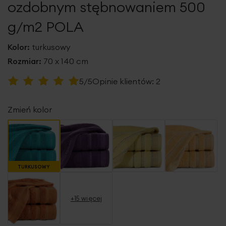
ozdobnym stębnowaniem 500
g/m2 POLA
Kolor:
turkusowy
Rozmiar:
70 x 140 cm
Ocena:
5/5
Opinie klientów:
2
100
100
% of
Zmień kolor
TURKUSOWY
+15 więcej