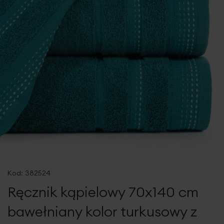
Przejdź
na
Kod:
382524
początek
Ręcznik kąpielowy 70x140 cm
galerii
bawełniany kolor turkusowy z