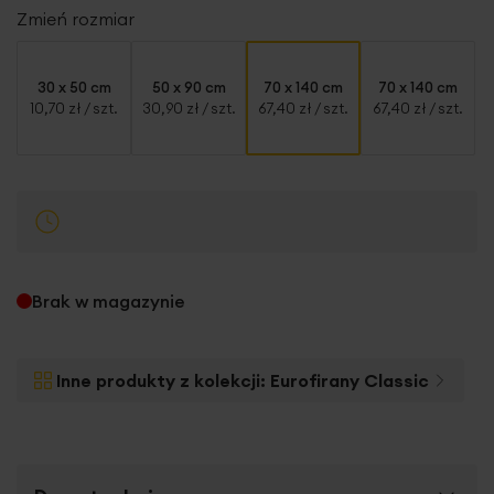
Zmień rozmiar
30 x 50 cm
50 x 90 cm
70 x 140 cm
70 x 140 cm
10,70 zł
/ szt.
30,90 zł
/ szt.
67,40 zł
/ szt.
67,40 zł
/ szt.
Brak w magazynie
Inne produkty z kolekcji:
Eurofirany Classic