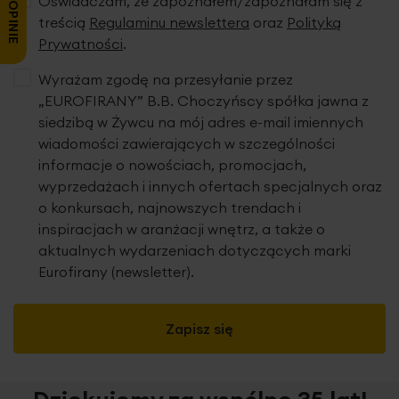
Oświadczam, że zapoznałem/zapoznałam się z
treścią
Regulaminu newslettera
oraz
Polityką
Prywatności
.
Wyrażam zgodę na przesyłanie przez
„EUROFIRANY” B.B. Choczyńscy spółka jawna z
siedzibą w Żywcu na mój adres e-mail imiennych
wiadomości zawierających w szczególności
informacje o nowościach, promocjach,
wyprzedażach i innych ofertach specjalnych oraz
o konkursach, najnowszych trendach i
inspiracjach w aranżacji wnętrz, a także o
aktualnych wydarzeniach dotyczących marki
Eurofirany (newsletter).
Zapisz się