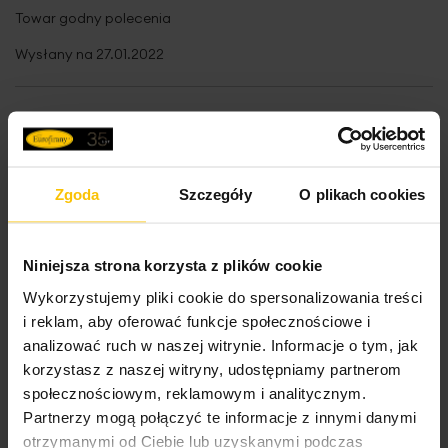
Nie czyścić chemicznie
100%
Towar godny polecenia
Dane techniczne:
Skład materiałowy
100% bawełna
Wysłany na
27.01.2022
Tolerancja rozmiaru
3%
Nie można wybielać i chlorować
szerokość: 70 cm
Waga netto
490 g
długość: 140 cm
High-contrast mode
skład: 100% bawełna
2
gramatura: 500 g/m
Pobierz instrukcję użytkowania i bezpieczeństwa produktu
Zgoda
Szczegóły
O plikach cookies
To może Cię zainteresować
Niniejsza strona korzysta z plików cookie
Metka z instrukcją prania jest wszyta w górnym rogu
każdego ręcznika. Ręczniki kolorowe przed użytkowaniem
Wykorzystujemy pliki cookie do spersonalizowania treści
należy wyprać trzykrotnie bez użycia środków
i reklam, aby oferować funkcje społecznościowe i
zmiękczających. Podobne kolory powinny być prane
analizować ruch w naszej witrynie. Informacje o tym, jak
razem. Ręczniki wykonane metodą pętelkową. Ten typ
Opinie potwierdzone zakupem
korzystasz z naszej witryny, udostępniamy partnerom
produkcji wymaga parafinowania włókien w celu ich
społecznościowym, reklamowym i analitycznym.
ochrony podczas procesu tkania produktu. We wstępnej
fazie użytkowania ręczników pojawia się pylenie, które jest
Partnerzy mogą połączyć te informacje z innymi danymi
wynikiem wykruszania się parafiny z włókien. Nie jest ono
otrzymanymi od Ciebie lub uzyskanymi podczas