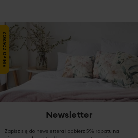
wnętrza i Twoich preferencji. Pamiętaj, aby roleta dobrze
się prezentowała, powinna sięgać ok. 5 cm poza światło
okna z każdej strony.
W zestawie który otrzymuje klient, znajdują się:
uchwyty
do kasety, napinacz łańcuszka
oraz krótka
instrukcja
ZOBACZ OPINIE
montażu rolety.
Zestaw nie zawiera wkrętów oraz kołków,
klient powinien je dopasować do rodzaju ściany czy sufitu.
Chcesz zamontować roletę bez wiercenia? Istnieje taka
możliwość.
By dokupić uchwyty bezinwazyjne,
dodaj je
w koszyku lub skontaktuj się z nami.
KONSERWACJA:
Konserwacja i
utrzymanie rolet w
czystości jest bardzo proste.
Tkanina połączona jest z
systemem mocującym
za pomocą rzepa
, dzięki któremu
zdejmiesz ją i powiesisz jednym ruchem ręki. Tunele są
Newsletter
zaprojektowane w sposób umożliwiający
łatwe
wyjmowanie prętów usztywniających
. Pamiętaj o
wyjęciu elementów usztywniających przed praniem.
Zapisz się do newslettera i odbierz 5% rabatu na
o
Materiał możesz uprać ręcznie w 30
C.