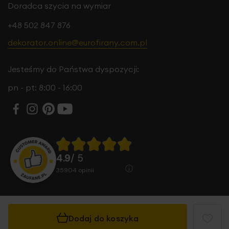
Doradca szycia na wymiar
+48 502 847 876
dekorator.online@eurofirany.com.pl
Jesteśmy do Państwa dyspozycji:
pn - pt: 8:00 - 16:00
4.9
/ 5
35904
opinii
Dodaj do koszyka
© 2026 Eurofirany B.B. Choczyńscy Sp.J. Wszystkie