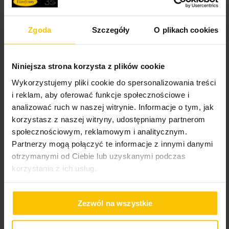
Zgoda
Szczegóły
O plikach cookies
Niniejsza strona korzysta z plików cookie
Wykorzystujemy pliki cookie do spersonalizowania treści
Zasłonę szytą na
i reklam, aby oferować funkcje społecznościowe i
wymiar
analizować ruch w naszej witrynie. Informacje o tym, jak
korzystasz z naszej witryny, udostępniamy partnerom
społecznościowym, reklamowym i analitycznym.
Partnerzy mogą połączyć te informacje z innymi danymi
Inne produkty z kolekcji:
Royal Collection
otrzymanymi od Ciebie lub uzyskanymi podczas
korzystania z ich usług.
Zezwól na wszystkie
Dane techniczne