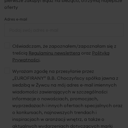
pierwsze zakupy! Bądź na bieżąco, otrzymuj najlepsze
oferty
Jeśli wzór na tkaninie jest nieodwracalny, rolety o
szerokości całkowitej powyżej 140 cm z tkanin o
Adres e-mail
szerokości do 150 cm będą wykończone po bokach
estetycznymi kantami z tkaniny o tym samym wzorze.
W roletach z tkanin zaciemniających kanaliki z prętami
usztywniającymi są wszyte z tyłu rolety.
Oświadczam, że zapoznałem/zapoznałam się z
treścią
Regulaminu newslettera
oraz
Polityką
Prywatności
.
Tkanina
Wyrażam zgodę na przesyłanie przez
„EUROFIRANY” B.B. Choczyńscy spółka jawna z
siedzibą w Żywcu na mój adres e-mail imiennych
wiadomości zawierających w szczególności
informacje o nowościach, promocjach,
wyprzedażach i innych ofertach specjalnych oraz
o konkursach, najnowszych trendach i
inspiracjach w aranżacji wnętrz, a także o
aktualnych wydarzeniach dotyczących marki