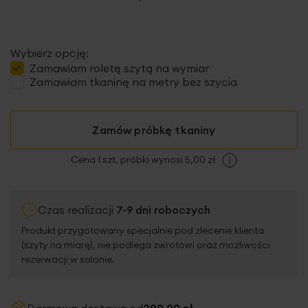
Wybierz opcję:
Zamawiam
roletę szytą
na wymiar
Zamawiam tkaninę na metry bez szycia
Zamów próbkę tkaniny
Cena 1 szt. próbki wynosi 5,00 zł
Czas realizacji
7-9 dni roboczych
Produkt przygotowany specjalnie pod zlecenie klienta
(szyty na miarę), nie podlega zwrotowi oraz możliwości
rezerwacji w salonie.
Darmowa dostawa od
299,00 zł