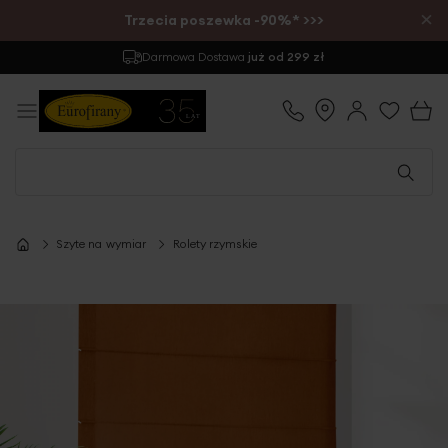
×
Trzecia poszewka -90%* >>>
Zwrot
do 30 dni
Szyte na wymiar
Rolety rzymskie
Przejdź
na
koniec
galerii