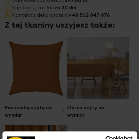
Kup teraz, zapłać
za 30 dni
Kontakt z dekoratorem:
+48 502 847 876
Z tej tkaniny uszyjesz także:
Poszewkę szytą na
Obrus szyty na
wymiar
wymiar