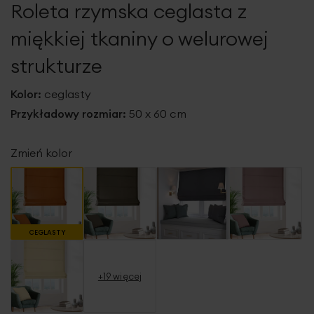
Roleta rzymska ceglasta z
galerii
miękkiej tkaniny o welurowej
strukturze
Kolor:
ceglasty
Przykładowy rozmiar:
50 x 60 cm
Zmień kolor
CEGLASTY
+19 więcej