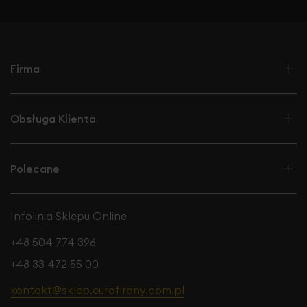
względu na brak przewodniego wzoru i zdobień,
tkaninę z
łatwością dopasujesz do różnych koncepcji
wnętrzarskich,
również dobór firany nie jest
skomplikowany, gdyż większość wzorów prezentuje się w
tym zestawieniu atrakcyjnie.
Firma
Obsługa Klienta
Polecane
Infolinia Sklepu Online
+48 504 774 396
+48 33 472 55 00
kontakt@sklep.eurofirany.com.pl