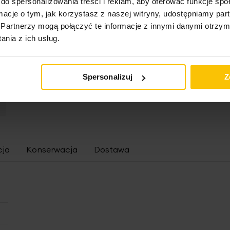
do spersonalizowania treści i reklam, aby oferować funkcje sp
ormacje o tym, jak korzystasz z naszej witryny, udostępniamy p
Partnerzy mogą połączyć te informacje z innymi danymi otrzym
nia z ich usług.
Zasłonę szytą na wymiar
Spersonalizuj
Z
cja
Konserwacja
Dostawa