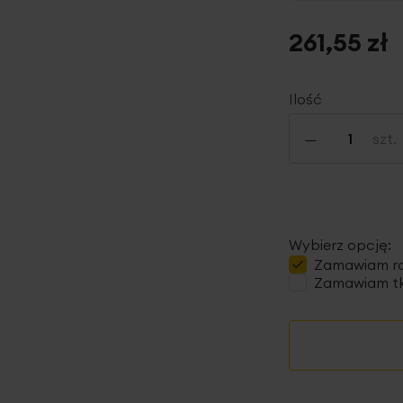
261,55 zł
Ilość
-
szt.
Wybierz opcję:
Zamawiam
r
Zamawiam tk