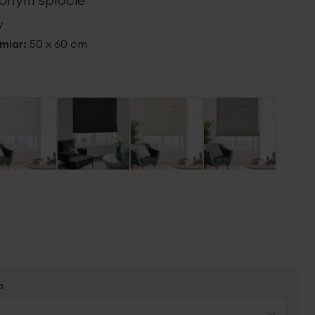
y
miar:
50 x 60 cm
a