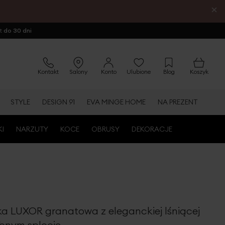
×
ot
do 30 dni
Kontakt
Salony
Konto
Ulubione
Blog
Koszyk
STYLE
DESIGN 91
EVA MINGE HOME
NA PREZENT
KI
NARZUTY
KOCE
OBRUSY
DEKORACJE
ka LUXOR granatowa z eleganckiej lśniącej
obnym splocie