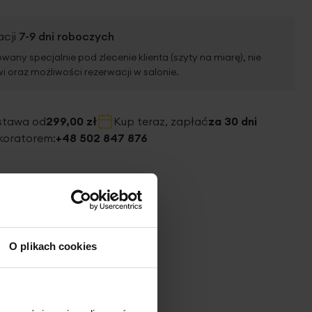
acji
7-9 dni roboczych
wany specjalnie pod zlecenie klienta (szyty na miarę), nie
 oraz możliwości rezerwacji w salonie.
stawa od
299,00 zł
Kup teraz, zapłać
za 30 dni
koratorem:
+48 502 847 876
O plikach cookies