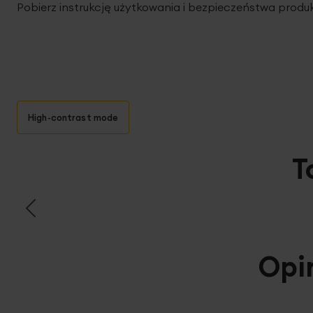
Pobierz instrukcję użytkowania i bezpieczeństwa produ
High-contrast mode
T
Opi