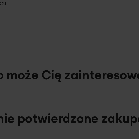
ktu
o może Cię zainteresow
nie potwierdzone zaku