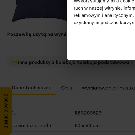
Wykorzystujemy pliki cookie 
ruch w naszej witrynie. Inf
reklamowym i analitycznym. 
uzyskanymi podczas korzysta
Poszewkę szytą na wymiar
Obrus szyty na wymiar
Inne produkty z kolekcji:
Kolekcja podstawowa
Opis
Wymiarowanie i instruk
ZOBACZ OPINIE
Więcej
SKU
R83203523
informacji
Rozmiar (szer. x dł.)
50 x 60 cm