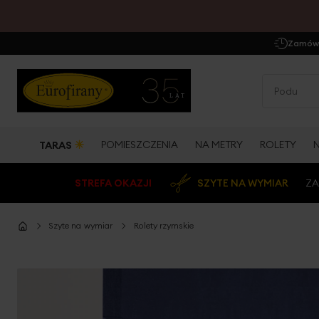
Zamów 
☀
POMIESZCZENIA
NA METRY
ROLETY
TARAS
STREFA OKAZJI
SZYTE NA WYMIAR
ZA
Szyte na wymiar
Rolety rzymskie
Przejdź
na
koniec