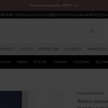
Trzecia poszewka -90%* >>>
do 12:00
- wysyłka tego samego dnia
Darmowa Dostawa
już od 299 zł
Zwr
NOWOŚCI
OUTLET
BESTSELLERY
KOLEKCJE
ARANŻACJE
SŁONY
FIRANY
POŚCIEL
DYWANY
POSZEWKI
RĘCZNI
Kod:
R83203523
Roleta rzyms
tkaniny o dr