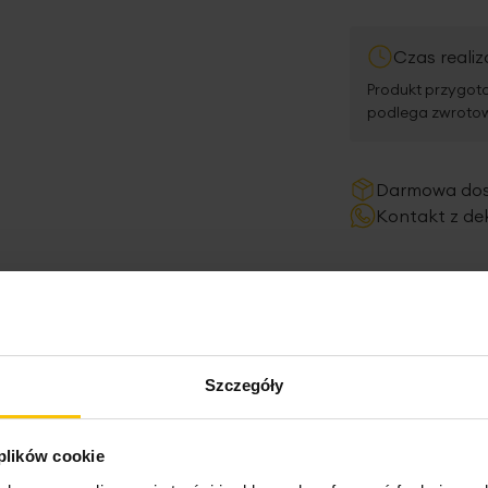
Czas realiz
Produkt przygoto
podlega zwrotowi
Darmowa do
Kontakt z de
Szczegóły
 plików cookie