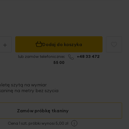
+
Dodaj do koszyka
lub zamów telefonicznie:
+48 33 472
55 00
oletę szytą
na wymiar
aninę na metry bez szycia
Zamów próbkę tkaniny
Cena 1 szt. próbki wynosi 5,00 zł