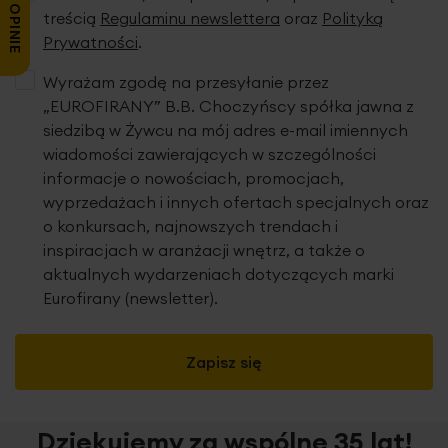
Chcesz zamontować roletę bez wiercenia? Istnieje taka
treścią
Regulaminu newslettera
oraz
Polityką
możliwość.
By dokupić uchwyty bezinwazyjne,
dodaj je
Prywatności
.
w koszyku lub skontaktuj się z nami.
Wyrażam zgodę na przesyłanie przez
„EUROFIRANY” B.B. Choczyńscy spółka jawna z
siedzibą w Żywcu na mój adres e-mail imiennych
KONSERWACJA:
Konserwacja i
utrzymanie rolet w
wiadomości zawierających w szczególności
czystości jest bardzo proste.
Tkanina połączona jest z
systemem mocującym
za pomocą rzepa
, dzięki któremu
informacje o nowościach, promocjach,
zdejmiesz ją i powiesisz jednym ruchem ręki. Tunele są
wyprzedażach i innych ofertach specjalnych oraz
zaprojektowane w sposób umożliwiający
łatwe
o konkursach, najnowszych trendach i
wyjmowanie prętów usztywniających
. Pamiętaj o
inspiracjach w aranżacji wnętrz, a także o
wyjęciu elementów usztywniających przed praniem.
aktualnych wydarzeniach dotyczących marki
o
Materiał możesz uprać ręcznie w 30
C.
Eurofirany (newsletter).
Jeśli wzór na tkaninie jest nieodwracalny, rolety o
szerokości całkowitej powyżej 140 cm z tkanin o
Zapisz się
szerokości do 150 cm będą wykończone po bokach
estetycznymi kantami z tkaniny o tym samym wzorze.
W roletach z tkanin zaciemniających kanaliki z prętami
Dziękujemy za wspólne 35 lat!