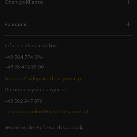
Obsługa Klienta
Tkanina firanowa z gładkiej, matowej etaminy o
Polecane
naturalnym splocie to elegancka i ponadczasowa
propozycja do każdego wnętrza. Jej subtelna struktura o
naturalnym splocie nadaje firanie lekkości i ciepłego
Infolinia Sklepu Online
charakteru, a matowe wykończenie zapewnia elegancki,
stonowany wygląd. Tkanina pięknie przepuszcza światło,
+48 504 774 396
tworząc przytulną atmosferę, jednocześnie zapewniając
prywatność. Dzięki wszytemu obciążnikowi, firana idealnie
+48 33 472 55 00
się układa, nie unosząc się ani nie marszcząc, co
kontakt@sklep.eurofirany.com.pl
zapewnia jej estetyczny i elegancki wygląd. To doskonały
wybór do klasycznych, jak i nowoczesnych aranżacji, w
Doradca szycia na wymiar
salonie, sypialni czy jadalni.
+48 502 847 876
dekorator.online@eurofirany.com.pl
Jesteśmy do Państwa dyspozycji: