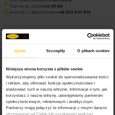
Kup teraz, zapłać
za 30 dni
Kontakt z dekoratorem:
+48 502 847 876
Inne produkty z kolekcji:
Kolekcja
podstawowa
Zgoda
Szczegóły
O plikach cookies
Dane techniczne
Niniejsza strona korzysta z plików cookie
Wykorzystujemy pliki cookie do spersonalizowania treści
Więcej
Opis
SKU
R83469672
i reklam, aby oferować funkcje społecznościowe i
informacji
analizować ruch w naszej witrynie. Informacje o tym, jak
Rozmiar (szer. x dł.)
50 x 60 cm
korzystasz z naszej witryny, udostępniamy partnerom
Roleta rzymska
to nowoczesna i efektowna dekoracja
Wymiarowanie i instrukcja
społecznościowym, reklamowym i analitycznym.
Szerokość towaru
50 cm
okna, a także funkcjonalne i praktyczne rozwiązanie
Partnerzy mogą połączyć te informacje z innymi danymi
pozwalające na dawkowanie ilości światła słonecznego w
Wysokość towaru
60 cm
pomieszczeniu oraz zachowanie prywatności we wnętrzu
otrzymanymi od Ciebie lub uzyskanymi podczas