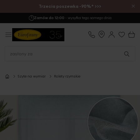
×
Trzecia poszewka -90%* >>>
Darmowa Dostawa
już od 299 zł
Szyte na wymiar
Rolety rzymskie
Przejdź
na
koniec
galerii