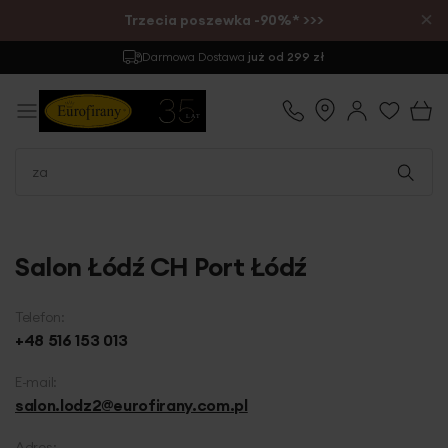
×
Trzecia poszewka -90%* >>>
Darmowa Dostawa
już od 299 zł
Salon Łódź CH Port Łódź
Telefon:
+48 516 153 013
E-mail:
salon.lodz2@eurofirany.com.pl
Adres: