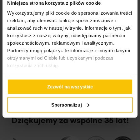
Niniejsza strona korzysta z plików cookie
Salon Bochnia
Wykorzystujemy pliki cookie do spersonalizowania treści
Ul. Bracka 4A, 32-700 Bochnia
i reklam, aby oferować funkcje społecznościowe i
tel. +48 519 543 963
analizować ruch w naszej witrynie. Informacje o tym, jak
korzystasz z naszej witryny, udostępniamy partnerom
Salon Busko-Zdrój
Plac Zwycięstwa 23, 28-100 Busko-Zdrój
społecznościowym, reklamowym i analitycznym.
tel. +48 519 543 981
Partnerzy mogą połączyć te informacje z innymi danymi
otrzymanymi od Ciebie lub uzyskanymi podczas
Salon Bydgoszcz Galeria ARKADA
korzystania z ich usług.
Ul. Fordońska 40, 85-840 Bydgoszcz
tel. +48 519 543 953
Salon Bydgoszcz Galeria Pomorska
Zezwól na wszystkie
Fordońska 141, 85-739 Bydgoszcz
tel. +48 504 771 196
Spersonalizuj
Salon Chrzanów CH MAX
Ul. Trzebińska 40, 32-500 Chrzanów
Dziękujemy za wspólne 35 lat!
tel. +48 519 543 964
Salon Częstochowa Galeria Jurajska