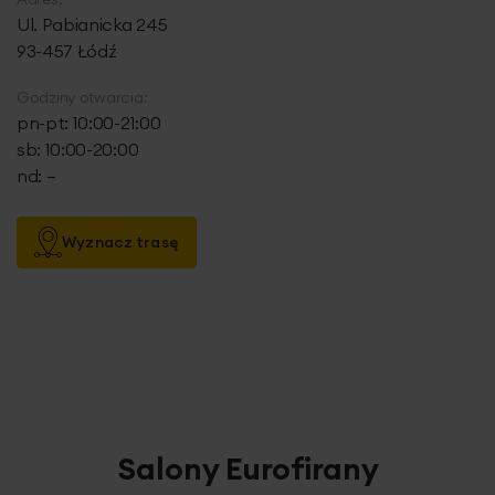
Ul. Pabianicka 245
93-457 Łódź
Godziny otwarcia:
pn-pt: 10:00-21:00
sb: 10:00-20:00
nd: –
Wyznacz trasę
Salony Eurofirany