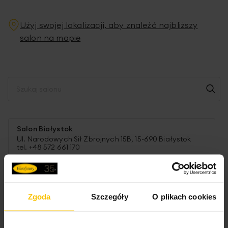
Użyj swojej lokalizacji, aby znaleźć najbliższy
salon na mapie
Salon Białystok
Ul. Narodowych Sił Zbrojnych 15B, 15-690 Białystok
tel. +48 572 661 170
Salon Bielsko-Biała SFERA
Ul. Mostowa 2, 43-300 Bielsko-Biała
tel. +48 515 161 080
Zgoda
Szczegóły
O plikach cookies
Salon Bielsko-Biała ul. 11-go Listopada 11
Ul. 11-go Listopada 11, 43-300 Bielsko-Biała
tel. +48519543950