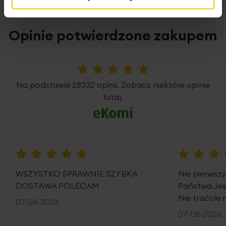
Opinie potwierdzone zakupem
5%
Na podstawie 28332 opinii. Zobacz niektóre opinie
tutaj.
100%
100%
WSZYSTKO SPRAWNIE SZYBKA
Nie pierwsz
DOSTAWA POLECAM
Państwa Je
Nie traćcie 
07-08-2026
07-08-2026