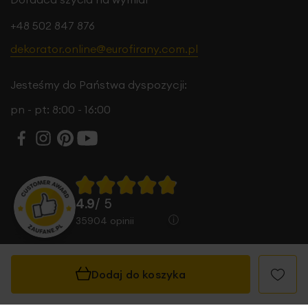
+48 502 847 876
dekorator.online@eurofirany.com.pl
Jesteśmy do Państwa dyspozycji:
pn - pt: 8:00 - 16:00
4.9
/ 5
35904
opinii
Dodaj do koszyka
© 2026 Eurofirany B.B. Choczyńscy Sp.J. Wszystkie