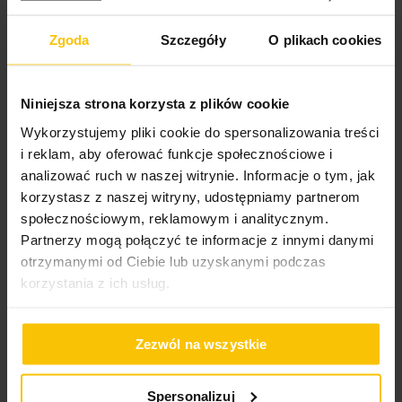
Opinie o produkcie
Dane techniczne:
Zgoda
Szczegóły
O plikach cookies
średnica: 11 cm
100%
Niniejsza strona korzysta z plików cookie
Piękny, masywny wazon, niemal surowe drewno niewątpliwie
wysokość: 20 cm
wyróżnia go na tle pozostałych produktów.
Wykorzystujemy pliki cookie do spersonalizowania treści
skład: 100% dolomit
i reklam, aby oferować funkcje społecznościowe i
Recenzowany przez
Iwona
analizować ruch w naszej witrynie. Informacje o tym, jak
Wysłany na
10.07.2026
korzystasz z naszej witryny, udostępniamy partnerom
społecznościowym, reklamowym i analitycznym.
Partnerzy mogą połączyć te informacje z innymi danymi
High-contrast mode
otrzymanymi od Ciebie lub uzyskanymi podczas
korzystania z ich usług.
To może Cię zainteresować
Zezwól na wszystkie
Spersonalizuj