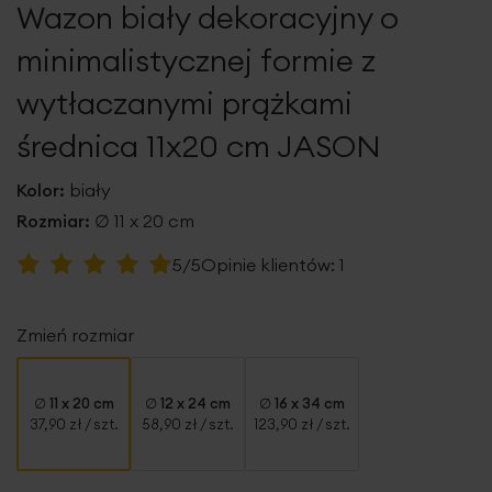
Wazon biały dekoracyjny o
galerii
minimalistycznej formie z
wytłaczanymi prążkami
średnica 11x20 cm JASON
Kolor:
biały
Rozmiar:
∅ 11 x 20 cm
Ocena:
5/5
Opinie klientów:
1
100
100
% of
Zmień rozmiar
∅ 11 x 20 cm
∅ 12 x 24 cm
∅ 16 x 34 cm
37,90 zł
/ szt.
58,90 zł
/ szt.
123,90 zł
/ szt.