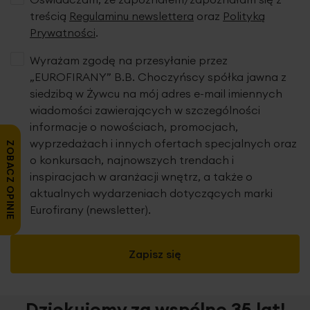
treścią
Regulaminu newslettera
oraz
Polityką
Prywatności
.
Wyrażam zgodę na przesyłanie przez
„EUROFIRANY” B.B. Choczyńscy spółka jawna z
siedzibą w Żywcu na mój adres e-mail imiennych
wiadomości zawierających w szczególności
informacje o nowościach, promocjach,
wyprzedażach i innych ofertach specjalnych oraz
ZOBACZ OPINIE
o konkursach, najnowszych trendach i
inspiracjach w aranżacji wnętrz, a także o
aktualnych wydarzeniach dotyczących marki
Eurofirany (newsletter).
Zapisz się
Dziękujemy za wspólne 35 lat!