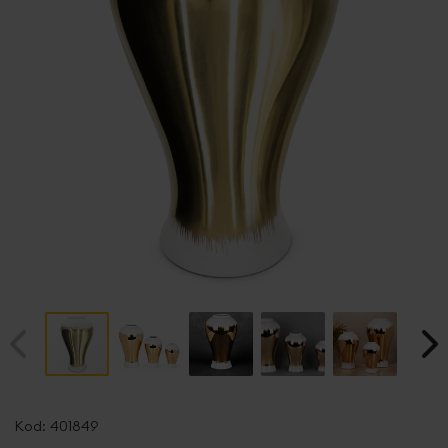
Przejdź
na
Kod:
401849
początek