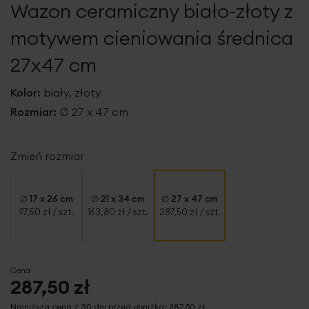
Wazon ceramiczny biało-złoty z
galerii
motywem cieniowania średnica
27x47 cm
Kolor:
biały, złoty
Rozmiar:
∅ 27 x 47 cm
Zmień rozmiar
∅ 17 x 26 cm
∅ 21 x 34 cm
∅ 27 x 47 cm
97,50 zł
/ szt.
163,80 zł
/ szt.
287,50 zł
/ szt.
Cena
287,50 zł
Najniższa cena z 30 dni przed obniżką:
287,50 zł