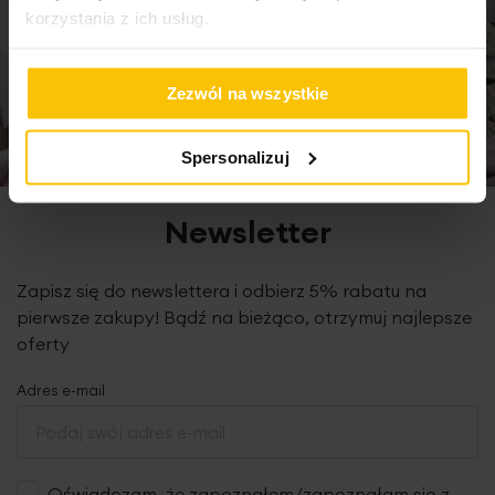
Dane techniczne:
korzystania z ich usług.
średnica: 27 cm
wysokość: 47 cm
Zezwól na wszystkie
skład: 100% glinka ceramiczna
Spersonalizuj
Newsletter
Zapisz się do newslettera i odbierz 5% rabatu na
pierwsze zakupy! Bądź na bieżąco, otrzymuj najlepsze
oferty
Adres e-mail
Oświadczam, że zapoznałem/zapoznałam się z