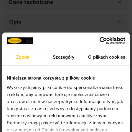
Dane techniczne
Więcej
Opis
SKU
401849
informacji
Rozmiar (szer. x dł.)
∅ 27 x 47 cm
Ceramiczny wazon
z oryginalnym zdobieniem w
High-contrast mode
Wysokość towaru
47 cm
postaci
cieniowania
to dekoracyjny detal, który spełnia
praktyczną oraz dekoracyjną funkcję. W wazonie
Zgoda
Szczegóły
O plikach cookies
Średnica towaru
27 cm
efektownie wyeksponujesz kompozycje z suszonych lub
To może Cię zainteresować
sztucznych kwiatów.
Prosty kształt
znakomicie wpisuje
Jednostka miary
szt.
się w nowoczesne trendy.
Kolekcja ceramiki
dekoracyjnej TALA
obejmuje wiele efektownych
Niniejsza strona korzysta z plików cookie
Skład materiałowy
glinka ceramiczna
elementów tworzących
niezwykłą kolekcję
.
Wykorzystujemy pliki cookie do spersonalizowania treści
Dobierając gustowne ceramiczne dodatki możemy
Waga netto
5650 g
i reklam, aby oferować funkcje społecznościowe i
znakomicie uzupełnić aranżację wnętrza, zestawiając
analizować ruch w naszej witrynie. Informacje o tym, jak
kilka wybranych dodatków. Gwarantujemy, że obok
dodatków do wnętrza z kolekcji TALA nikt nie przejdzie
korzystasz z naszej witryny, udostępniamy partnerom
Pobierz instrukcję użytkowania i bezpieczeństwa produktu
obojętnie.
społecznościowym, reklamowym i analitycznym.
Partnerzy mogą połączyć te informacje z innymi danymi
otrzymanymi od Ciebie lub uzyskanymi podczas