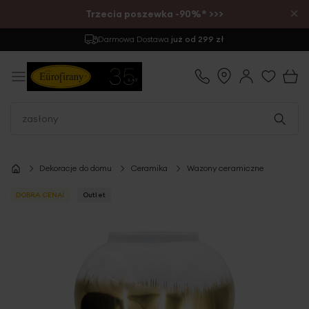
×
Trzecia poszewka -90%* >>>
Darmowa Dostawa
już od 299 zł
Dekoracje do domu
Ceramika
Wazony ceramiczne
DOBRA CENA!
Outlet
Przejdź
na
koniec
galerii