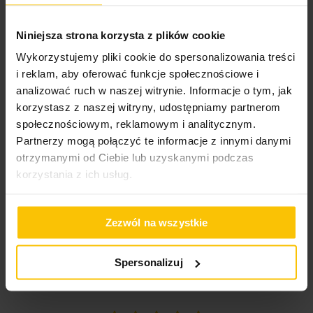
100%
Polecam
Niniejsza strona korzysta z plików cookie
Wysłany na
08.12.2021
Wykorzystujemy pliki cookie do spersonalizowania treści
i reklam, aby oferować funkcje społecznościowe i
analizować ruch w naszej witrynie. Informacje o tym, jak
korzystasz z naszej witryny, udostępniamy partnerom
High-contrast mode
społecznościowym, reklamowym i analitycznym.
Partnerzy mogą połączyć te informacje z innymi danymi
To może Cię zainteresować
otrzymanymi od Ciebie lub uzyskanymi podczas
korzystania z ich usług.
Zezwól na wszystkie
Spersonalizuj
Opinie potwierdzone zakupem