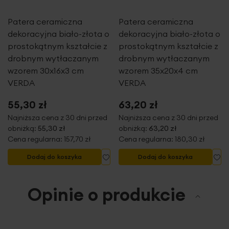
Zaleca się czyszczenie tylko wilgotną, delikatną
Patera ceramiczna
Patera ceramiczna
ściereczką
dekoracyjna biało-złota o
dekoracyjna biało-złota o
prostokątnym kształcie z
prostokątnym kształcie z
Dane techniczne:
drobnym wytłaczanym
drobnym wytłaczanym
wzorem 30x16x3 cm
wzorem 35x20x4 cm
długość: 17 cm
VERDA
VERDA
szerokość: 8 cm
wysokość: 24 cm
55,30 zł
63,20 zł
skład: glinka ceramiczna
Najniższa cena z 30 dni przed
Najniższa cena z 30 dni przed
obniżką:
55,30 zł
obniżką:
63,20 zł
Cena regularna:
157,70 zł
Cena regularna:
180,30 zł
Dodaj do listy życzeń
Do
Dodaj do koszyka
Dodaj do koszyka
Opinie o produkcie