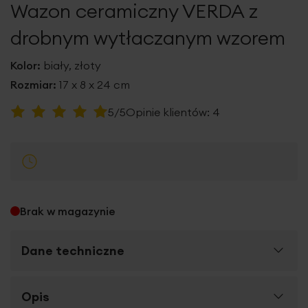
Wazon ceramiczny VERDA z
galerii
drobnym wytłaczanym wzorem
Kolor:
biały, złoty
Rozmiar:
17 x 8 x 24 cm
Ocena:
5/5
Opinie klientów:
4
100
100
% of
Brak w magazynie
Dane techniczne
Więcej
Opis
SKU
388733
informacji