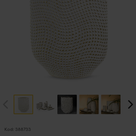
Przejdź
na
Kod:
388733
początek