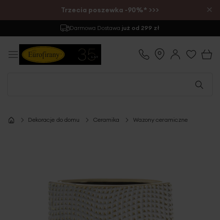
×
Trzecia poszewka -90%* >>>
Darmowa Dostawa
już od 299 zł
Dekoracje do domu
Ceramika
Wazony ceramiczne
Przejdź
na
koniec
galerii