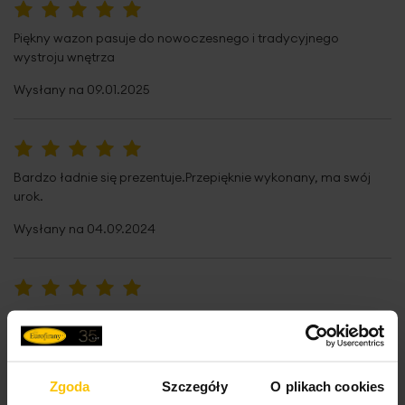
100%
Piękny wazon pasuje do nowoczesnego i tradycyjnego
wystroju wnętrza
Wysłany na
09.01.2025
100%
Bardzo ładnie się prezentuje.Przepięknie wykonany, ma swój
urok.
Wysłany na
04.09.2024
100%
Bardzo elegancki i estetycznie wykonany. Polecam.
Wysłany na
04.02.2022
Zgoda
Szczegóły
O plikach cookies