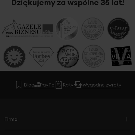
Dziękujemy za wspólne 35 lat!
Blog
PayPo
Raty
Wygodne zwroty
Firma