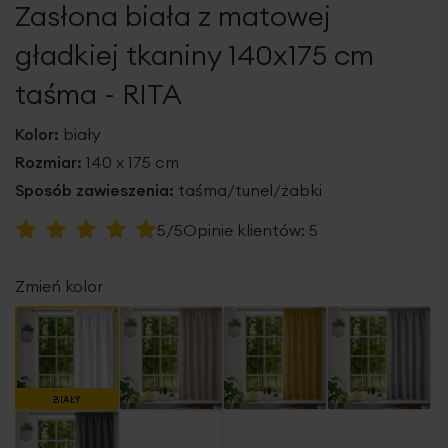
Zasłona biała z matowej
galerii
gładkiej tkaniny 140x175 cm
taśma - RITA
Kolor:
biały
Rozmiar:
140 x 175 cm
Sposób zawieszenia:
taśma/tunel/żabki
Ocena:
5/5
Opinie klientów:
5
100
100
% of
Zmień kolor
BIAŁY