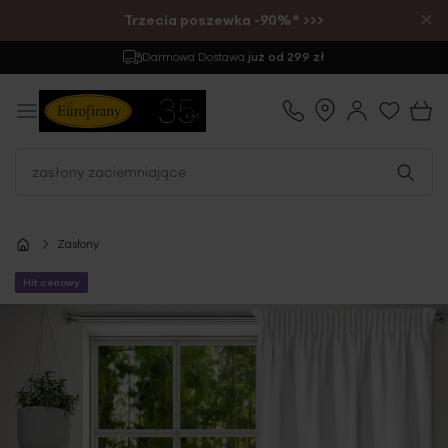
×
Trzecia poszewka -90%* >>>
Zwrot
do 30 dni
Zasłony
Hit cenowy
Przejdź
na
koniec
galerii