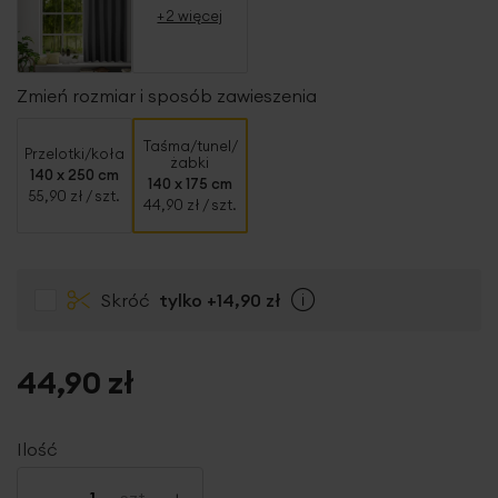
+2 więcej
Zmień rozmiar i sposób zawieszenia
Taśma/tunel/
Przelotki/koła
żabki
140 x 250 cm
140 x 175 cm
55,90 zł
/ szt.
44,90 zł
/ szt.
Skróć
tylko
+14,90 zł
Info
44,90 zł
Ilość
-
+
szt.