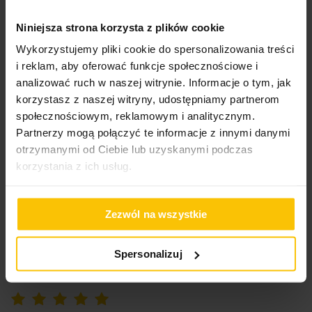
100%
Bardzo ładne, jednak są krótsze niż w opisie .
Niniejsza strona korzysta z plików cookie
Wysłany na
22.07.2023
Wykorzystujemy pliki cookie do spersonalizowania treści
i reklam, aby oferować funkcje społecznościowe i
analizować ruch w naszej witrynie. Informacje o tym, jak
60%
korzystasz z naszej witryny, udostępniamy partnerom
Zasłona bardzo ładna, niestety po rozpakowaniu w niektórych
społecznościowym, reklamowym i analitycznym.
miejscach była brudna.
Partnerzy mogą połączyć te informacje z innymi danymi
Wysłany na
11.04.2023
otrzymanymi od Ciebie lub uzyskanymi podczas
korzystania z ich usług.
20%
Zasłona za okazała się za krótka , nie ma 2,50 długości .
Zezwól na wszystkie
Musiałam zwrócic
Wysłany na
24.11.2022
Spersonalizuj