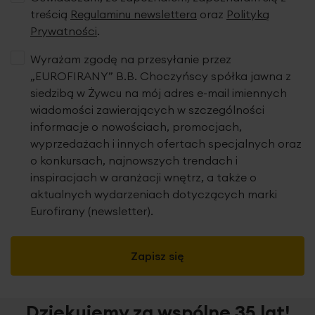
treścią
Regulaminu newslettera
oraz
Polityką
Prywatności
.
Wyrażam zgodę na przesyłanie przez
„EUROFIRANY” B.B. Choczyńscy spółka jawna z
siedzibą w Żywcu na mój adres e-mail imiennych
wiadomości zawierających w szczególności
informacje o nowościach, promocjach,
wyprzedażach i innych ofertach specjalnych oraz
o konkursach, najnowszych trendach i
inspiracjach w aranżacji wnętrz, a także o
aktualnych wydarzeniach dotyczących marki
Eurofirany (newsletter).
Zapisz się
Dziękujemy za wspólne 35 lat!