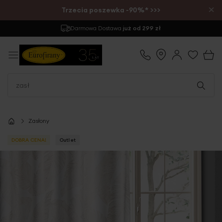
×
Trzecia poszewka -90%* >>>
Darmowa Dostawa
już od 299 zł
Zasłony
DOBRA CENA!
Outlet
Przejdź
na
koniec
galerii