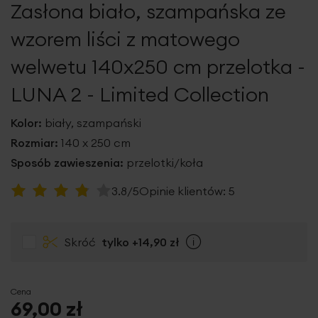
Zasłona biało, szampańska ze
galerii
wzorem liści z matowego
welwetu 140x250 cm przelotka -
LUNA 2 - Limited Collection
Kolor:
biały, szampański
Rozmiar:
140 x 250 cm
Sposób zawieszenia:
przelotki/koła
Ocena:
3.8/5
Opinie klientów:
5
76
100
% of
Skróć
tylko
+14,90 zł
Info
Cena
69,00 zł