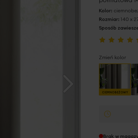
Kolor:
ciemnobe
Rozmiar:
140 x 
Sposób zawiesze
Ocena:
100
100
% of
Zmień kolor
CIEMNOBEŻOWY
Brak w magaz