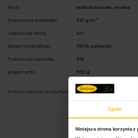
Wzór
jednokolorowe, modne
Gramatura materiału
210 g/m²
Jednostka miary
szt.
Skład materiałowy
100% poliester
Tolerancja rozmiaru
5%
Waga netto
930 g
Pobierz instrukcję użytkowania i bezpieczeństwa produ
Zgoda
Niniejsza strona korzysta z