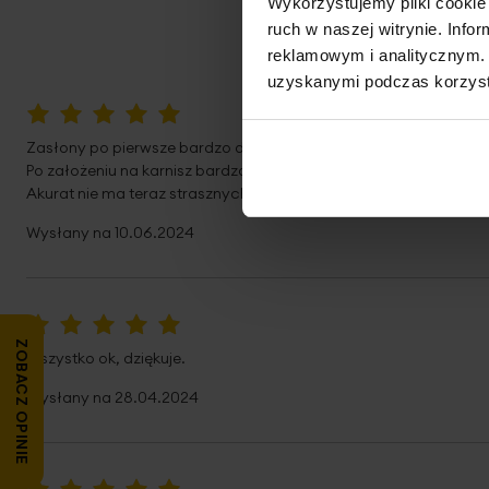
Wykorzystujemy pliki cookie 
ruch w naszej witrynie. Inf
reklamowym i analitycznym. 
uzyskanymi podczas korzysta
100%
Zasłony po pierwsze bardzo dobrze się prasują.
Po założeniu na karnisz bardzo ładnie się układają i wyglądają
Akurat nie ma teraz strasznych upałów, ale skutecznie przyciem
Wysłany na
10.06.2024
100%
ZOBACZ OPINIE
Wszystko ok, dziękuje.
Wysłany na
28.04.2024