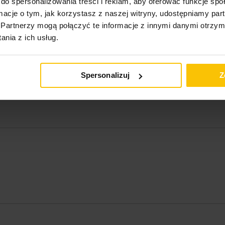
do spersonalizowania treści i reklam, aby oferować funkcje sp
Opinie o produkcie
ormacje o tym, jak korzystasz z naszej witryny, udostępniamy p
Partnerzy mogą połączyć te informacje z innymi danymi otrzym
nia z ich usług.
Spersonalizuj
Z
 naprawdę elegancko.
niają światło słoneczne