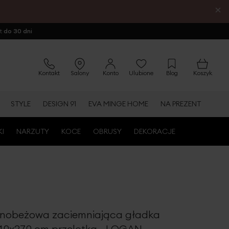
×
ot
do 30 dni
Kontakt
Salony
Konto
Ulubione
Blog
Koszyk
STYLE
DESIGN 91
EVA MINGE HOME
NA PREZENT
KI
NARZUTY
KOCE
OBRUSY
DEKORACJE
mnobeżowa zaciemniająca gładka
40x270 cm przelotka - LOGAN