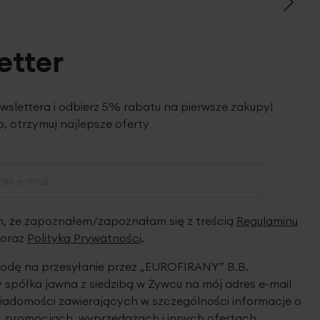
etter
ewslettera i odbierz 5% rabatu na pierwsze zakupy!
, otrzymuj najlepsze oferty
 że zapoznałem/zapoznałam się z treścią
Regulaminu
oraz
Polityką Prywatności
.
dę na przesyłanie przez „EUROFIRANY” B.B.
spółka jawna z siedzibą w Żywcu na mój adres e-mail
iadomości zawierających w szczególności informacje o
 promocjach, wyprzedażach i innych ofertach