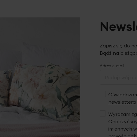
Newsl
Zapisz się do n
Bądź na bieżąco
Adres e-mail
Oświadczam,
newslettera
Wyrażam zgo
Choczyńscy 
imiennych w
nowościach,