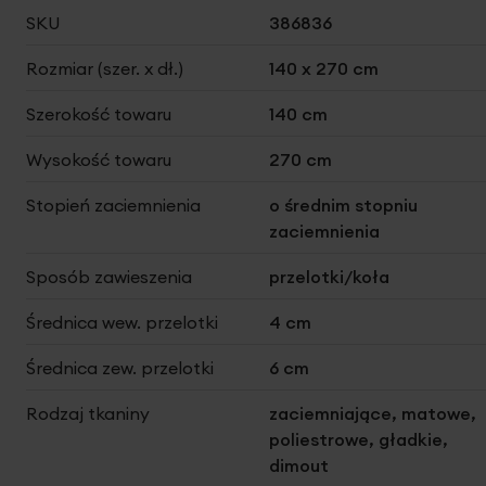
Więcej
SKU
386836
informacji
Rozmiar (szer. x dł.)
140 x 270 cm
Szerokość towaru
140 cm
Wysokość towaru
270 cm
Stopień zaciemnienia
o średnim stopniu
zaciemnienia
Sposób zawieszenia
przelotki/koła
Średnica wew. przelotki
4 cm
Średnica zew. przelotki
6 cm
Rodzaj tkaniny
zaciemniające, matowe,
poliestrowe, gładkie,
dimout