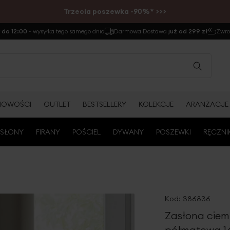
Trzecia poszewka -90%* >>>
do 12:00
- wysyłka tego samego dnia
Darmowa Dostawa
już od 299 zł
Zwr
NOWOŚCI
OUTLET
BESTSELLERY
KOLEKCJE
ARANŻACJE
SŁONY
FIRANY
POŚCIEL
DYWANY
POSZEWKI
RĘCZNI
Kod:
386836
Zasłona cie
półmatowa 1