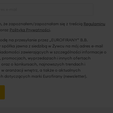
 że zapoznałem/zapoznałam się z treścią
Regulaminu
oraz
Polityką Prywatności
.
dę na przesyłanie przez „EUROFIRANY” B.B.
spółka jawna z siedzibą w Żywcu na mój adres e-mail
iadomości zawierających w szczególności informacje o
 promocjach, wyprzedażach i innych ofertach
 oraz o konkursach, najnowszych trendach i
 w aranżacji wnętrz, a także o aktualnych
h dotyczących marki Eurofirany (newsletter).