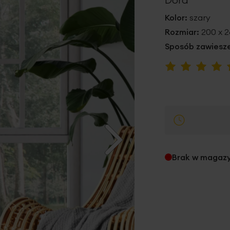
Kolor:
szary
Rozmiar:
200 x 
Sposób zawiesze
Ocena:
100
100
% of
Brak w magaz