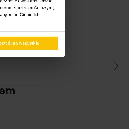
ołecznościowe i analizować
artnerom społecznościowym,
anymi od Ciebie lub
ezwól na wszystkie
ać
pem