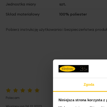
Jednostka miary
szt.
Skład materiałowy
100% poliester
Pobierz instrukcję użytkowania i bezpieczeństwa produ
Zgoda
100%
Polecam
Niniejsza strona korzysta z
Wysłany na
26.12.2023