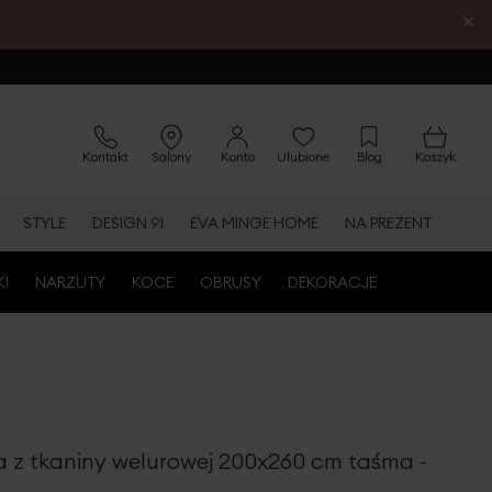
×
Kontakt
Salony
Konto
Ulubione
Blog
Koszyk
STYLE
DESIGN 91
EVA MINGE HOME
NA PREZENT
KI
NARZUTY
KOCE
OBRUSY
DEKORACJE
a z tkaniny welurowej 200x260 cm taśma -