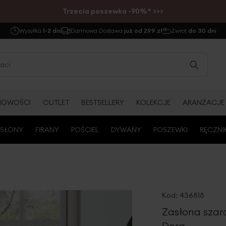
Trzecia poszewka -90%* >>>
Wysyłka
1-2 dni
Darmowa Dostawa
już od 299 zł
Zwrot
do 30 dni
NOWOŚCI
OUTLET
BESTSELLERY
KOLEKCJE
ARANŻACJE
SŁONY
FIRANY
POŚCIEL
DYWANY
POSZEWKI
RĘCZNI
Kod:
436818
Zasłona szar
Dora