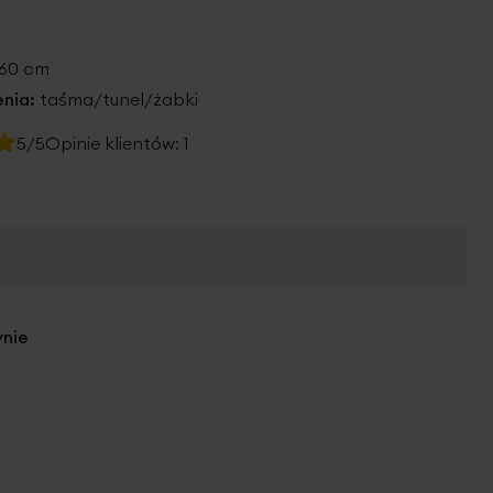
260 cm
nia:
taśma/tunel/żabki
5/5
Opinie klientów:
1
ynie