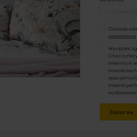
Oświadczam,
newslettera
Wyrażam zgo
Choczyńscy 
imiennych w
nowościach,
specjalnych
inspiracjach
wydarzeniac
Zapisz się