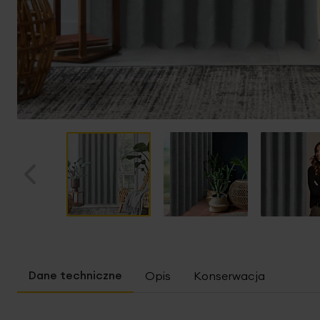
Przejdź
na
początek
Opis
Konserwacja
galerii