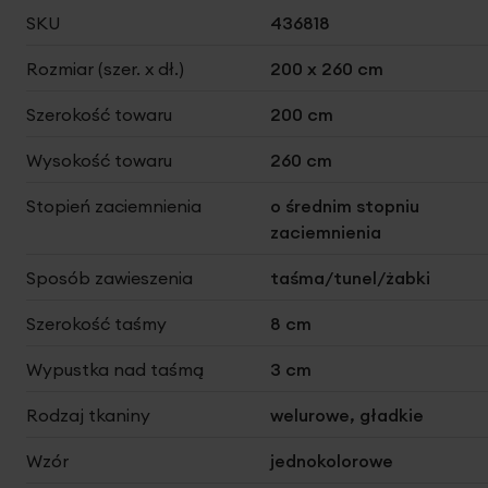
Więcej
SKU
436818
informacji
Rozmiar (szer. x dł.)
200 x 260 cm
Szerokość towaru
200 cm
Wysokość towaru
260 cm
Stopień zaciemnienia
o średnim stopniu
zaciemnienia
Sposób zawieszenia
taśma/tunel/żabki
Szerokość taśmy
8 cm
Wypustka nad taśmą
3 cm
Rodzaj tkaniny
welurowe, gładkie
Wzór
jednokolorowe