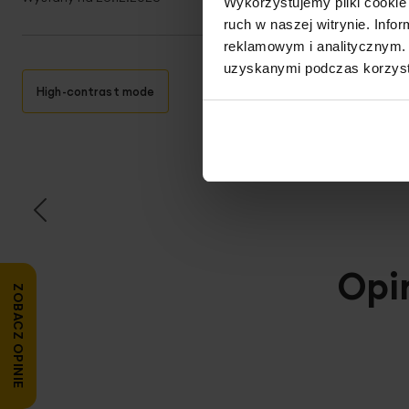
Wykorzystujemy pliki cookie 
ruch w naszej witrynie. Inf
reklamowym i analitycznym. 
uzyskanymi podczas korzysta
High-contrast mode
T
Opi
ZOBACZ OPINIE