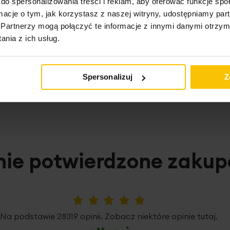
do spersonalizowania treści i reklam, aby oferować funkcje sp
ormacje o tym, jak korzystasz z naszej witryny, udostępniamy p
Partnerzy mogą połączyć te informacje z innymi danymi otrzym
nia z ich usług.
Spersonalizuj
Z
o może Cię zainteresow
nie potwierdzone zaku
5%
Na podstawie 28319 opinii. Zobacz niektóre opinie tutaj.