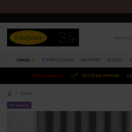
☀
POMIESZCZENIA
NA METRY
ROLETY
TARAS
STREFA OKAZJI
SZYTE NA WYMIAR
ZA
Zasłony
Hit cenowy
Przejdź
na
koniec