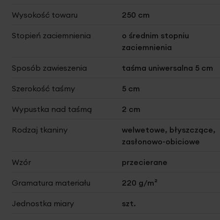
Wysokość towaru
250 cm
Stopień zaciemnienia
o średnim stopniu
zaciemnienia
Sposób zawieszenia
taśma uniwersalna 5 cm
Szerokość taśmy
5 cm
Wypustka nad taśmą
2 cm
Rodzaj tkaniny
welwetowe, błyszczące,
zasłonowo-obiciowe
Wzór
przecierane
Gramatura materiału
220 g/m²
Jednostka miary
szt.