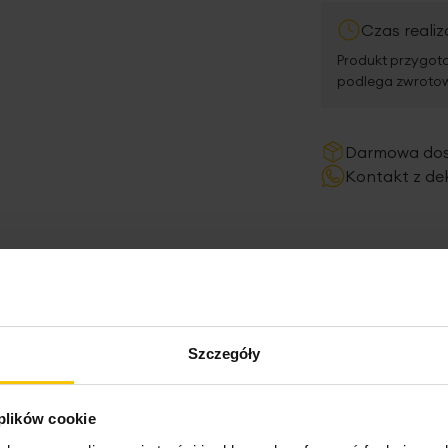
Czas realiz
Produkt przygoto
podlega zwrotowi
Darmowa do
Kontakt z de
Szczegóły
 plików cookie