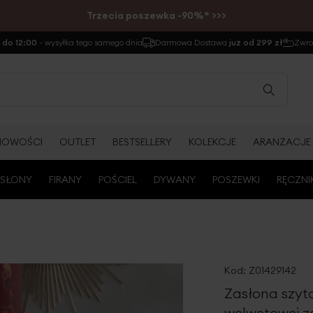
Trzecia poszewka -90%* >>>
do 12:00
- wysyłka tego samego dnia
Darmowa Dostawa
już od 299 zł
Zwr
NOWOŚCI
OUTLET
BESTSELLERY
KOLEKCJE
ARANŻACJE
SŁONY
FIRANY
POŚCIEL
DYWANY
POSZEWKI
RĘCZNI
Kod:
Z01429142
Zasłona szyt
welwetowej z