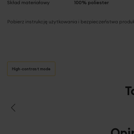
Skład materiałowy
100% poliester
Pobierz instrukcję użytkowania i bezpieczeństwa produ
High-contrast mode
T
Opi