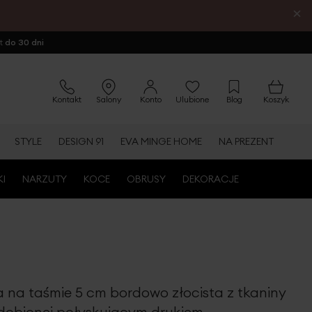
×
ot
do 30 dni
Kontakt
Salony
Konto
Ulubione
Blog
Koszyk
STYLE
DESIGN 91
EVA MINGE HOME
NA PREZENT
KI
NARZUTY
KOCE
OBRUSY
DEKORACJE
a na taśmie 5 cm bordowo złocista z tkaniny
dobionej połyskującym drukiem