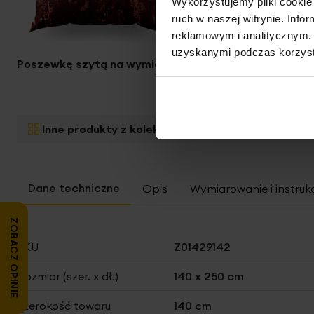
Wykorzystujemy pliki cookie 
ruch w naszej witrynie. Inf
reklamowym i analitycznym. 
uzyskanymi podczas korzysta
Poszewkę szytą na wymiar
Obrus szyty na wymiar
Inne produkty z kolekcji:
Kolekcja podstawowa
Opis
Wymiarowanie i instruk
ZOBACZ OPINIE
Więcej
SKU
Z01429142
informacji
Rozmiar (szer. x dł.)
140 x 250 cm
Szerokość towaru
140 cm