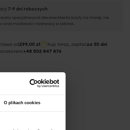
acji
7-9 dni roboczych
wany specjalnie pod zlecenie klienta (szyty na miarę), nie
 oraz możliwości rezerwacji w salonie.
stawa od
299,00 zł
Kup teraz, zapłać
za 30 dni
koratorem:
+48 502 847 876
O plikach cookies