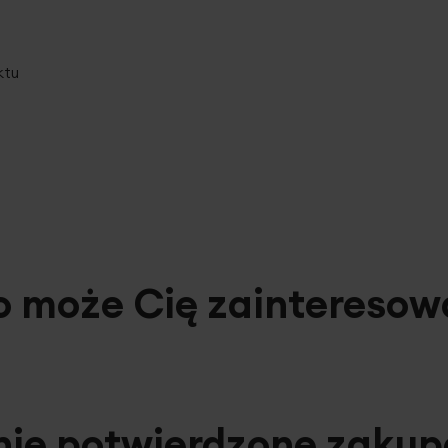
ktu
o może Cię zainteresow
nie potwierdzone zaku