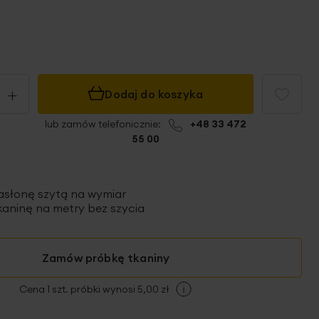
+
Dodaj do koszyka
lub zamów telefonicznie:
+48 33 472
55 00
asłonę szytą
na wymiar
aninę na metry bez szycia
Zamów próbkę tkaniny
Cena 1 szt. próbki wynosi 5,00 zł