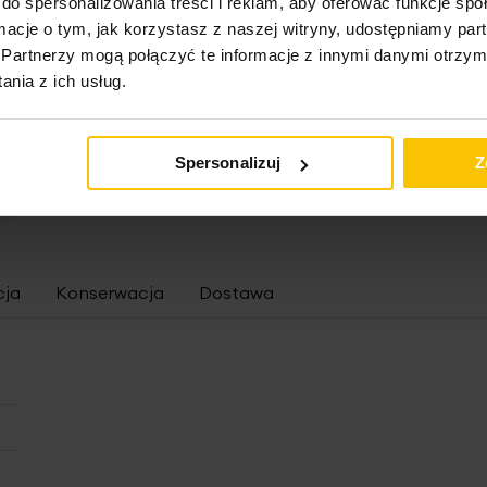
do spersonalizowania treści i reklam, aby oferować funkcje sp
ormacje o tym, jak korzystasz z naszej witryny, udostępniamy p
Partnerzy mogą połączyć te informacje z innymi danymi otrzym
nia z ich usług.
Roletę szytą na wymiar
Spersonalizuj
Z
cja
Konserwacja
Dostawa