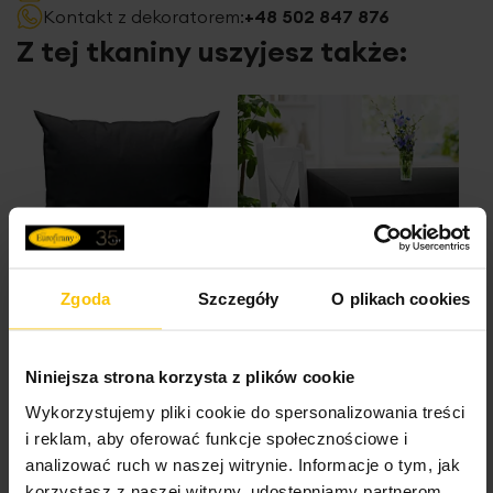
Kontakt z dekoratorem:
+48 502 847 876
Z tej tkaniny uszyjesz także:
Zgoda
Szczegóły
O plikach cookies
Poszewkę szytą na
Obrus szyty na
wymiar
wymiar
Niniejsza strona korzysta z plików cookie
Wykorzystujemy pliki cookie do spersonalizowania treści
i reklam, aby oferować funkcje społecznościowe i
analizować ruch w naszej witrynie. Informacje o tym, jak
korzystasz z naszej witryny, udostępniamy partnerom