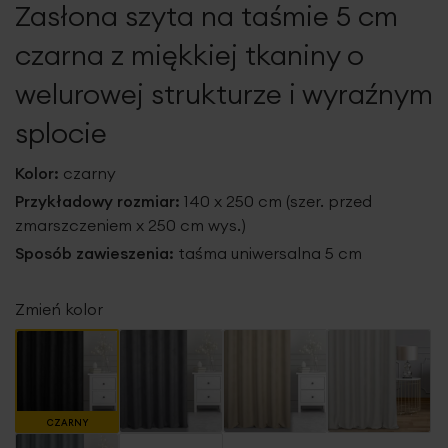
Zasłona szyta na taśmie 5 cm
galerii
czarna z miękkiej tkaniny o
welurowej strukturze i wyraźnym
splocie
Kolor:
czarny
Przykładowy rozmiar:
140 x 250 cm (szer. przed
zmarszczeniem x 250 cm wys.)
Sposób zawieszenia:
taśma uniwersalna 5 cm
Zmień kolor
CZARNY