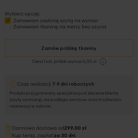
Wybierz opcję:
Zamawiam
zasłonę szytą
na wymiar
Zamawiam tkaninę na metry bez szycia
Zamów próbkę tkaniny
Cena 1 szt. próbki wynosi 5,00 zł
Czas realizacji
7-9 dni roboczych
Produkt przygotowany specjalnie pod zlecenie klienta
(szyty na miarę), nie podlega zwrotowi oraz możliwości
rezerwacji w salonie.
Darmowa dostawa od
299,00 zł
Kup teraz, zapłać
za 30 dni