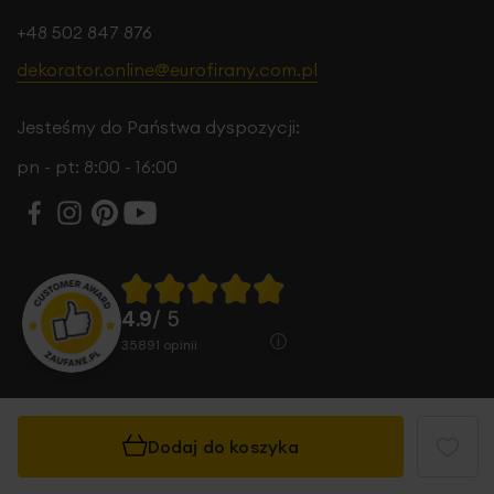
+48 502 847 876
dekorator.online@eurofirany.com.pl
Jesteśmy do Państwa dyspozycji:
pn - pt: 8:00 - 16:00
4.9
/ 5
35891
opinii
Dodaj do koszyka
© 2026 Eurofirany B.B. Choczyńscy Sp.J. Wszystkie
prawa zastrzeżone.