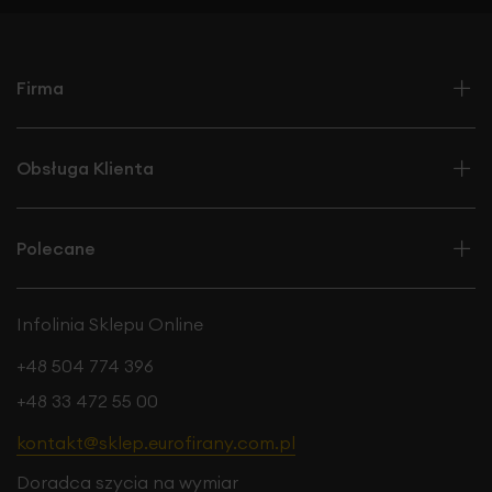
tworzenia wysokiej jakości zasłon, które nie tylko dodają
elegancji do wnętrza, ale także skutecznie blokują światło i
zapewniają prywatność. Jej luksusowy wygląd sprawia, że
Firma
jest idealnym wyborem do wystroju salonów, sypialni czy
eleganckich pokoi dziennych.
Obsługa Klienta
Polecane
Infolinia Sklepu Online
+48 504 774 396
+48 33 472 55 00
kontakt@sklep.eurofirany.com.pl
Doradca szycia na wymiar