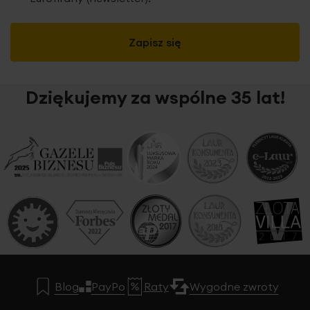
Zapisz się
Dziękujemy za wspólne 35 lat!
Tkanina zasłonowa o welurowej strukturze
z wyraźnym
splotem to materiał charakteryzujący się luksusowym
wykończeniem i eleganckim wyglądem. Welur to rodzaj
tkaniny, który wyróżnia się miękką, aksamitną
powierzchnią, nadającą mu ekskluzywny charakter. Jego
struktura jest bogata w odczuciu, ze względu na
krótkie,
gęsto uplecione włókna, które nadają mu
charakterystyczne wypukłości i fakturę.
Tkanina
zasłonowa welurowa jest często wybierana ze względu na
swoją trwałość i elegancję. Wyraźny splot dodaje głębi i
Blog
PayPo
Raty
Wygodne zwroty
tekstury, co czyni ją interesującą zarówno w dotyku, jak i
wizualnie. Ta tkanina zazwyczaj jest wykorzystywana do