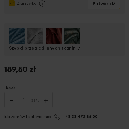
Potwierdź
Z grzywką
Szybki przegląd innych tkanin
189,50 zł
Ilość
-
+
szt.
lub zamów telefonicznie:
+48 33 472 55 00