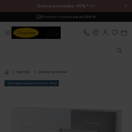
×
Trzecia poszewka -90%* >>>
Darmowa Dostawa
już od 299 zł
Ręczniki
Zestaw ręczników
-20% przy zakupach za min. 99 zł
Przejdź
na
koniec
galerii