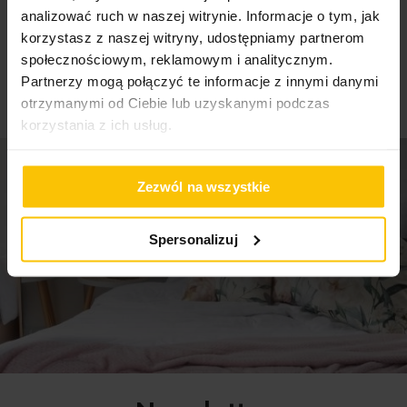
dostawy
analizować ruch w naszej witrynie. Informacje o tym, jak
05-08-2026
korzystasz z naszej witryny, udostępniamy partnerom
05-08-2026
społecznościowym, reklamowym i analitycznym.
Partnerzy mogą połączyć te informacje z innymi danymi
otrzymanymi od Ciebie lub uzyskanymi podczas
korzystania z ich usług.
Zezwól na wszystkie
Spersonalizuj