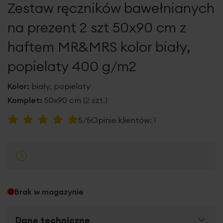
Zestaw ręczników bawełnianych
galerii
na prezent 2 szt 50x90 cm z
haftem MR&MRS kolor biały,
popielaty 400 g/m2
Kolor:
biały, popielaty
Komplet:
50x90 cm (2 szt.)
Ocena:
5/5
Opinie klientów:
1
100
100
% of
Brak w magazynie
Dane techniczne