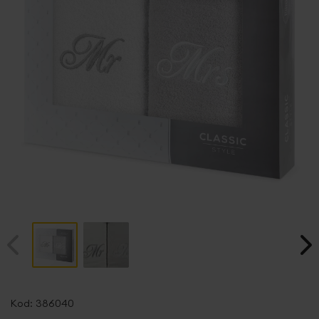
Przejdź
na
Kod:
386040
początek