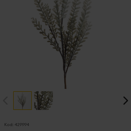
Przejdź
na
Kod:
429994
początek