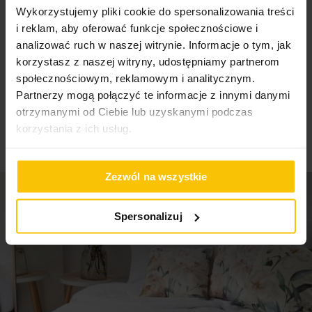
Wykorzystujemy pliki cookie do spersonalizowania treści
i reklam, aby oferować funkcje społecznościowe i
High-contrast mode
analizować ruch w naszej witrynie. Informacje o tym, jak
skład: 100% tworzywo sztuczne
korzystasz z naszej witryny, udostępniamy partnerom
To może Cię zainteresować
społecznościowym, reklamowym i analitycznym.
Partnerzy mogą połączyć te informacje z innymi danymi
otrzymanymi od Ciebie lub uzyskanymi podczas
korzystania z ich usług.
Zezwól na wszystkie
Spersonalizuj