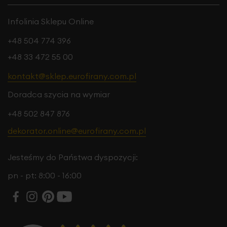
Infolinia Sklepu Online
+48 504 774 396
+48 33 472 55 00
kontakt@sklep.eurofirany.com.pl
Doradca szycia na wymiar
+48 502 847 876
dekorator.online@eurofirany.com.pl
Jesteśmy do Państwa dyspozycji:
pn - pt: 8:00 - 16:00