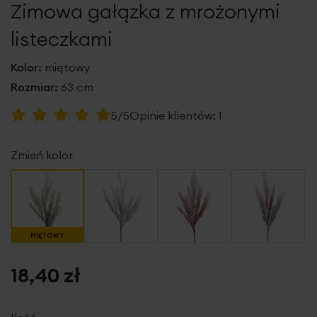
Zimowa gałązka z mrożonymi
galerii
listeczkami
Kolor:
miętowy
Rozmiar:
63 cm
Ocena:
5/5
Opinie klientów:
1
100
100
% of
Zmień kolor
MIĘTOWY
18,40 zł