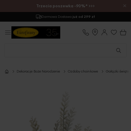
×
Trzecia poszewka -90%* >>>
Darmowa Dostawa
już od 299 zł
Dekoracje Boże Narodzenie
Ozdoby choinkowe
Gałązki świąte
Przejdź
na
koniec
galerii