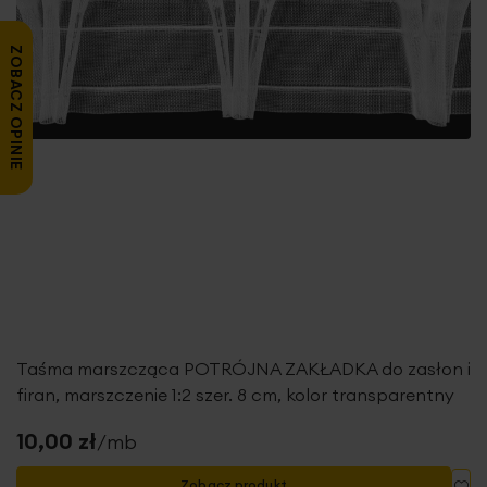
ZOBACZ OPINIE
Taśma marszcząca POTRÓJNA ZAKŁADKA do zasłon i
firan, marszczenie 1:2 szer. 8 cm, kolor transparentny
10,00 zł
/mb
Do
Zobacz produkt