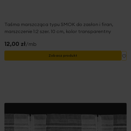
Taśma marszcząca typu SMOK do zasłon i firan,
marszczenie 1:2 szer. 10 cm, kolor transparentny
12,00 zł
/mb
Do
Zobacz produkt