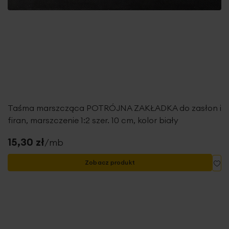
Taśma marszcząca POTRÓJNA ZAKŁADKA do zasłon i
firan, marszczenie 1:2 szer. 10 cm, kolor biały
15,30 zł
/mb
Do
Zobacz produkt