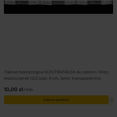
Taśma marszcząca KONTRAFAŁDA do zasłon i firan,
marszczenie 1:2,5 szer. 8 cm, kolor transparentny
10,00 zł
/mb
Do
Zobacz produkt