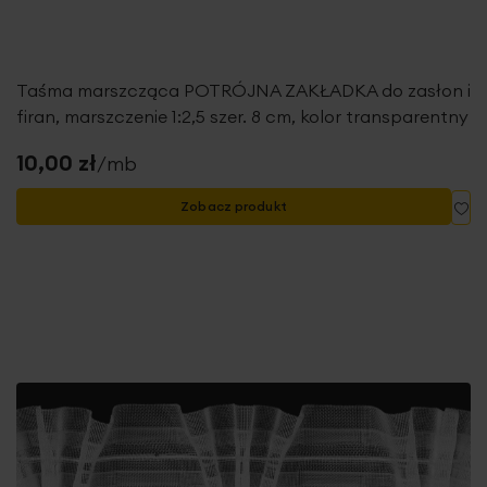
Taśma marszcząca POTRÓJNA ZAKŁADKA do zasłon i
firan, marszczenie 1:2,5 szer. 8 cm, kolor transparentny
10,00 zł
/mb
Do
Zobacz produkt