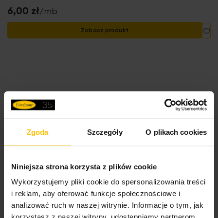
6,00 zł
/mb
Do
Zobacz produkt
Zgoda
Szczegóły
O plikach cookies
Niniejsza strona korzysta z plików cookie
Wykorzystujemy pliki cookie do spersonalizowania treści
i reklam, aby oferować funkcje społecznościowe i
analizować ruch w naszej witrynie. Informacje o tym, jak
korzystasz z naszej witryny, udostępniamy partnerom