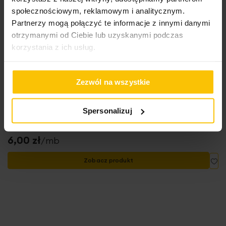
społecznościowym, reklamowym i analitycznym.
Partnerzy mogą połączyć te informacje z innymi danymi
otrzymanymi od Ciebie lub uzyskanymi podczas
korzystania z ich usług.
Zezwól na wszystkie
Taśma marszcząca POTRÓJNA ZAKŁADKA do zasłon i
Spersonalizuj
firan, marszczenie 1:2 szer. 5 cm, kolor transparentny
6,00 zł
/mb
Do
Zobacz produkt