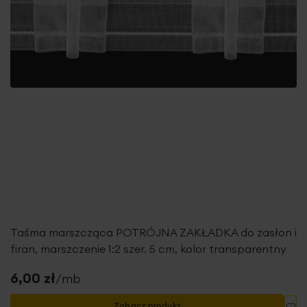
Taśma marszcząca POTRÓJNA ZAKŁADKA do zasłon i
firan, marszczenie 1:2 szer. 5 cm, kolor transparentny
6,00 zł
/mb
Do
Zobacz produkt