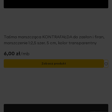
Taśma marszcząca KONTRAFAŁDA do zasłon i firan,
marszczenie 1:2,5 szer. 5 cm, kolor transparentny
6,00 zł
/mb
Do
Zobacz produkt