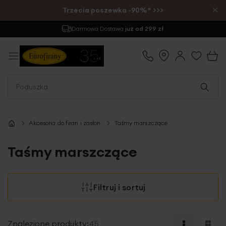
×
Trzecia poszewka -90%* >>>
Zwrot
do 30 dni
Akcesoria do firan i zasłon
Taśmy marszczące
Taśmy marszczące
Filtruj i sortuj
Znalezione produkty:
45