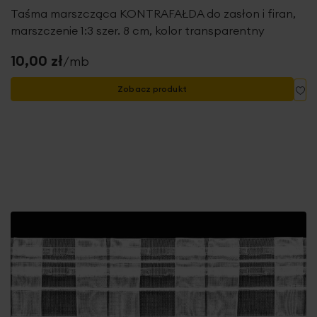
Taśma marszcząca KONTRAFAŁDA do zasłon i firan,
marszczenie 1:3 szer. 8 cm, kolor transparentny
10,00 zł
/mb
Do
Zobacz produkt