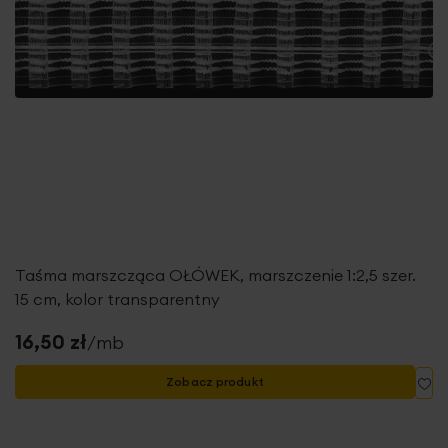
Taśma marszcząca OŁÓWEK, marszczenie 1:2,5 szer.
15 cm, kolor transparentny
16,50 zł
/mb
Do
Zobacz produkt