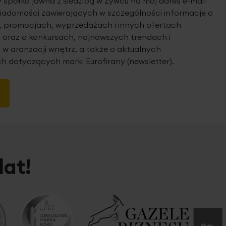
spółka jawna z siedzibą w Żywcu na mój adres e-mail
iadomości zawierających w szczególności informacje o
 promocjach, wyprzedażach i innych ofertach
 oraz o konkursach, najnowszych trendach i
 w aranżacji wnętrz, a także o aktualnych
h dotyczących marki Eurofirany (newsletter).
lat!