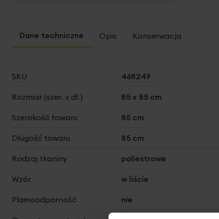
Opis
Konserwacja
Więcej
SKU
468249
informacji
Rozmiar (szer. x dł.)
85 x 85 cm
Szerokość towaru
85 cm
Długość towaru
85 cm
Rodzaj tkaniny
poliestrowe
Wzór
w liście
Plamoodporność
nie