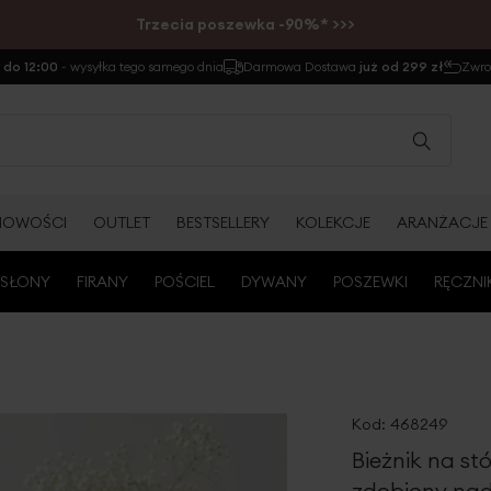
Trzecia poszewka -90%* >>>
do 12:00
- wysyłka tego samego dnia
Darmowa Dostawa
już od 299 zł
Zwr
NOWOŚCI
OUTLET
BESTSELLERY
KOLEKCJE
ARANŻACJE
SŁONY
FIRANY
POŚCIEL
DYWANY
POSZEWKI
RĘCZNI
Kod:
468249
Bieżnik na st
zdobiony nad