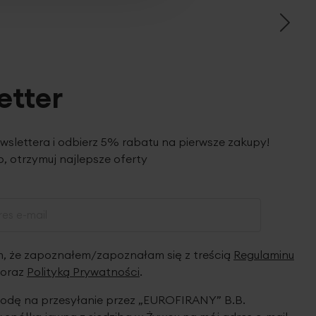
etter
ewslettera i odbierz 5% rabatu na pierwsze zakupy!
, otrzymuj najlepsze oferty
 że zapoznałem/zapoznałam się z treścią
Regulaminu
oraz
Polityką Prywatności
.
dę na przesyłanie przez „EUROFIRANY” B.B.