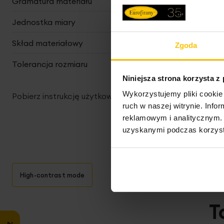
Gramatura materiału
200 g/m²
Jednostka miary
szt.
Skład materiałowy
100% poliester
Zgoda
Tolerancja rozmiaru
3%
Niniejsza strona korzysta z
Wykorzystujemy pliki cookie 
Pobierz instrukcję użytkowania i bezpieczeństwa produ
ruch w naszej witrynie. Inf
reklamowym i analitycznym. 
uzyskanymi podczas korzysta
High-contrast mode
T