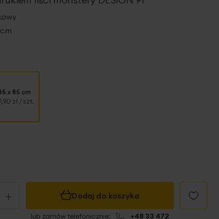
wkowy
5 cm
85 x 85 cm
9,90 zł
/ szt.
+
Dodaj do koszyka
lub zamów telefonicznie:
+48 33 472