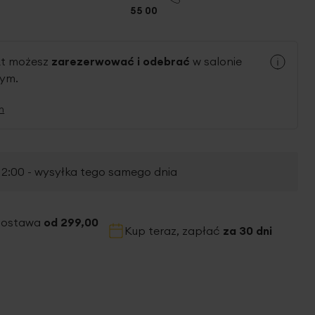
55 00
kt możesz
zarezerwować i odebrać
w salonie
nym.
n
2:00 - wysyłka tego samego dnia
dostawa
od 299,00
Kup teraz, zapłać
za 30 dni