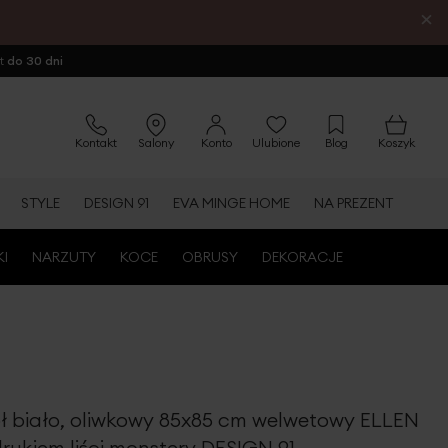
×
ot
do 30 dni
Kontakt
Salony
Konto
Ulubione
Blog
Koszyk
STYLE
DESIGN 91
EVA MINGE HOME
NA PREZENT
KI
NARZUTY
KOCE
OBRUSY
DEKORACJE
ół biało, oliwkowy 85x85 cm welwetowy ELLEN
rukiem liści monstery DESIGN 91