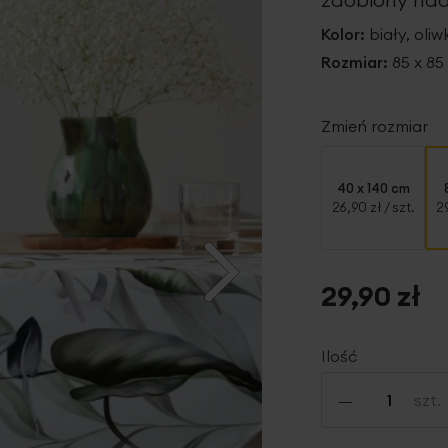
Kolor:
biały, oli
Rozmiar:
85 x 8
Zmień rozmiar
40 x 140 cm
26,90 zł
/ szt.
2
29,90 zł
Ilość
-
szt.