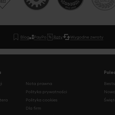
Blog
PayPo
Raty
Wygodne zwroty
a
Pole
i
Nota prawna
Bests
Polityka prywatności
Nowo
tera
Polityka cookies
Święt
Dla firm