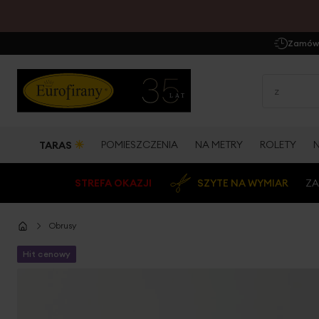
Zamów 
☀
POMIESZCZENIA
NA METRY
ROLETY
TARAS
STREFA OKAZJI
SZYTE NA WYMIAR
ZA
Obrusy
Hit cenowy
Przejdź
na
koniec