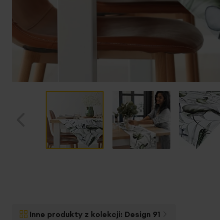
Przejdź
na
początek
galerii
Inne produkty z kolekcji:
Design 91