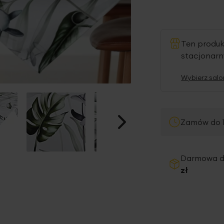
Ten produ
stacjonar
Wybierz salo
Zamów do 1
Darmowa 
zł