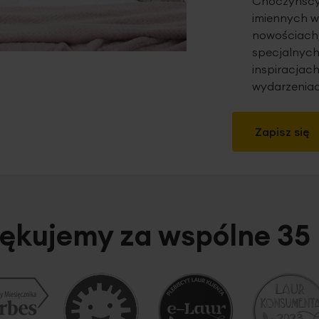
Choczyńscy 
imiennych w
nowościach,
specjalnych
inspiracjach
wydarzeniac
Zapisz się
ękujemy za wspólne 35 