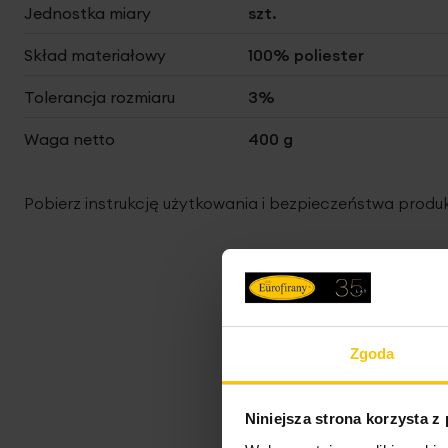
Jednostka miary
szt.
Skład materiałowy
100% poliester
Tolerancja rozmiaru
3%
Waga netto
400 g
Pobierz instrukcję użytkowania i bezpieczeństwa produ
Zgoda
Niniejsza strona korzysta z