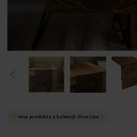
Przejdź
na
początek
Inne produkty z kolekcji:
Diva Line
galerii