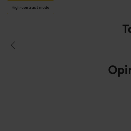
High-contrast mode
T
Opi