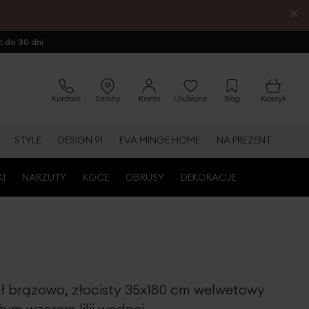
×
ot
do 30 dni
Kontakt
Salony
Konto
Ulubione
Blog
Koszyk
STYLE
DESIGN 91
EVA MINGE HOME
NA PREZENT
KI
NARZUTY
KOCE
OBRUSY
DEKORACJE
ół brązowo, złocisty 35x180 cm welwetowy
żym wzorem lilii wodnej