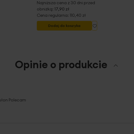
Najniższa cena z 30 dni przed
obniżką:
17,90 zł
Cena regularna:
110,40 zł
Dodaj
Dodaj do koszyka
do
listy
życzeń
Opinie o produkcie
słon Polecam