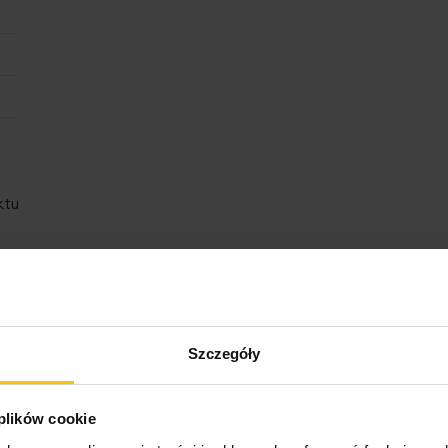
ktu
Rodzina produktów
Szczegóły
 plików cookie