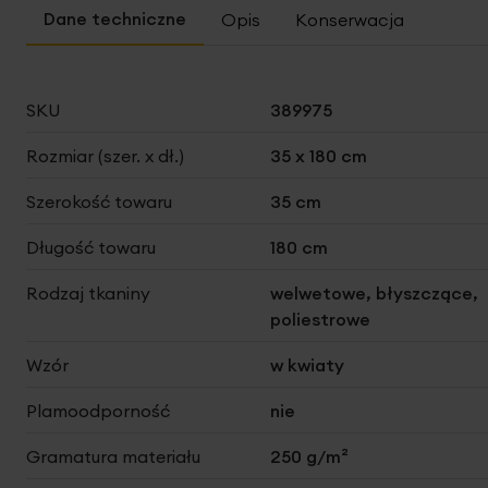
Opis
Konserwacja
Więcej
SKU
389975
informacji
Rozmiar (szer. x dł.)
35 x 180 cm
Szerokość towaru
35 cm
Długość towaru
180 cm
Rodzaj tkaniny
welwetowe, błyszczące,
poliestrowe
Wzór
w kwiaty
Plamoodporność
nie
Gramatura materiału
250 g/m²