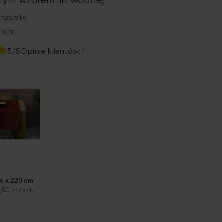
łocisty
0 cm
5/5
Opinie klientów:
1
5 x 220 cm
7,90 zł
/ szt.