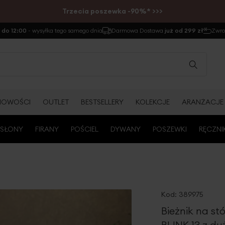
Trzecia poszewka -90%* >>>
do 12:00
- wysyłka tego samego dnia
Darmowa Dostawa
już od 299 zł
Zwr
NOWOŚCI
OUTLET
BESTSELLERY
KOLEKCJE
ARANŻACJE
SŁONY
FIRANY
POŚCIEL
DYWANY
POSZEWKI
RĘCZNI
Kod:
389975
Bieżnik na st
BLINK 13 z du