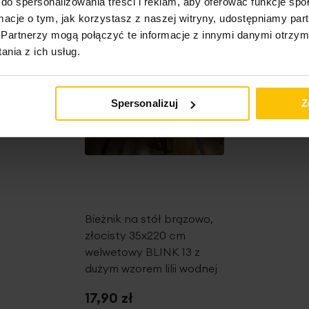
do spersonalizowania treści i reklam, aby oferować funkcje sp
DOBRA CENA!
Outlet
ormacje o tym, jak korzystasz z naszej witryny, udostępniamy p
Partnerzy mogą połączyć te informacje z innymi danymi otrzym
nia z ich usług.
Spersonalizuj
Z
Bieżnik na stół brązowo,
złocisty 35x220 cm
welwetowy BLINK 13 z
dużym wzorem lilii wodnej
17,90 zł