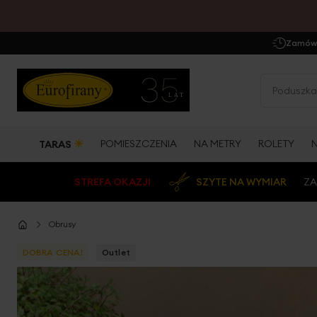
Zamów 
☀
POMIESZCZENIA
NA METRY
ROLETY
TARAS
STREFA OKAZJI
SZYTE NA WYMIAR
ZA
Obrusy
DOBRA CENA!
Outlet
Przejdź
na
koniec