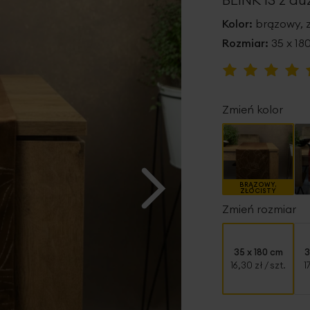
Kolor:
brązowy, z
Rozmiar:
35 x 18
Ocena:
100
100
% of
Zmień kolor
BRĄZOWY,
ZŁOCISTY
Zmień rozmiar
35 x 180 cm
3
16,30 zł
/ szt.
1