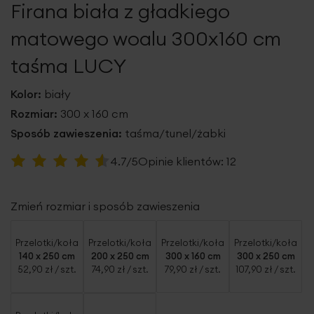
Firana biała z gładkiego
galerii
matowego woalu 300x160 cm
taśma LUCY
Kolor:
biały
Rozmiar:
300 x 160 cm
Sposób zawieszenia:
taśma/tunel/żabki
Ocena:
4.7/5
Opinie klientów:
12
93
100
% of
Zmień rozmiar i sposób zawieszenia
Przelotki/koła
Przelotki/koła
Przelotki/koła
Przelotki/koła
140 x 250 cm
200 x 250 cm
300 x 160 cm
300 x 250 cm
52,90 zł
/ szt.
74,90 zł
/ szt.
79,90 zł
/ szt.
107,90 zł
/ szt.