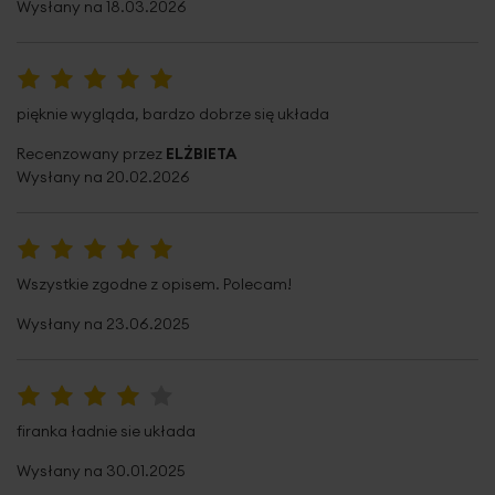
Wysłany na
18.03.2026
Waga netto
362 g
Pobierz instrukcję użytkowania i bezpieczeństwa produktu
Dane techniczne:
100%
pięknie wygląda, bardzo dobrze się układa
Recenzowany przez
ELŻBIETA
szerokość: 300 cm
Wysłany na
20.02.2026
wysokość: 160 cm
skład: 100% poliester - woal
szerokość taśmy: 8 cm
wysokość wypustki nad taśmą: 3 cm
100%
2
Wszystkie zgodne z opisem. Polecam!
gramatura: 50 g/m
tolerancja rozmiaru: +/- 3 cm
Wysłany na
23.06.2025
o
konserwacja: prać ręcznie w 30
C
80%
firanka ładnie sie układa
Wysłany na
30.01.2025