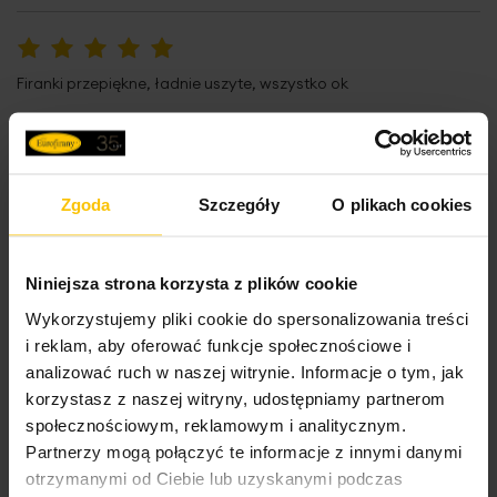
100%
Firanki przepiękne, ładnie uszyte, wszystko ok
Wysłany na
19.12.2024
Zgoda
Szczegóły
O plikach cookies
40%
Wygląda dobrze ale wykonanie taśmy marne. Linki przyjechaly
zerwane z jednej strony i teraz firana wisi krzywo.
Niniejsza strona korzysta z plików cookie
Wysłany na
15.12.2024
Wykorzystujemy pliki cookie do spersonalizowania treści
i reklam, aby oferować funkcje społecznościowe i
analizować ruch w naszej witrynie. Informacje o tym, jak
100%
korzystasz z naszej witryny, udostępniamy partnerom
Ładnie układają się na oknie, przydatny wybór mocowania
społecznościowym, reklamowym i analitycznym.
Wysłany na
08.12.2024
Partnerzy mogą połączyć te informacje z innymi danymi
otrzymanymi od Ciebie lub uzyskanymi podczas