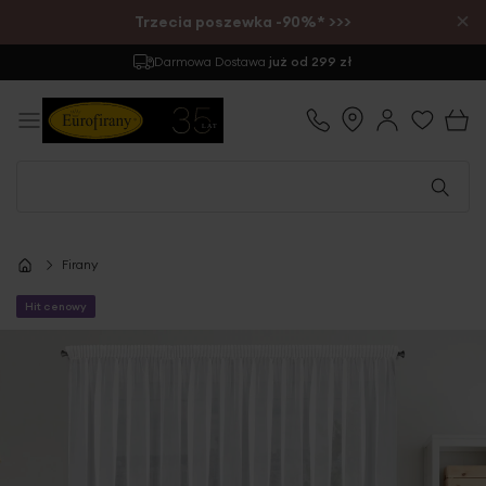
×
Trzecia poszewka -90%* >>>
Darmowa Dostawa
już od 299 zł
Firany
Hit cenowy
Przejdź
na
koniec
galerii