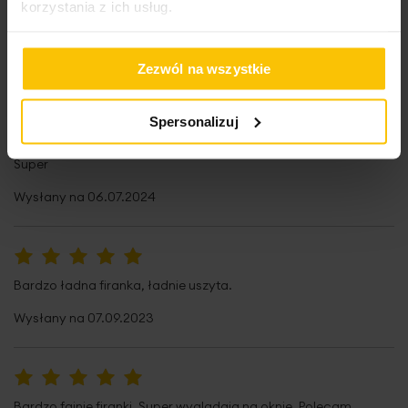
korzystania z ich usług.
100%
Pięknie się prezentuje na oknie.Polecam
Zezwól na wszystkie
Wysłany na
15.11.2024
Spersonalizuj
100%
Super
Wysłany na
06.07.2024
100%
Bardzo ładna firanka, ładnie uszyta.
Wysłany na
07.09.2023
100%
Bardzo fajnie firanki. Super wyglądają na oknie. Polecam.