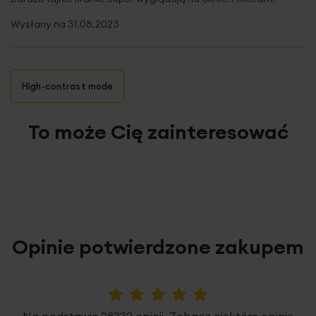
Wysłany na
31.08.2023
High-contrast mode
To może Cię zainteresować
Opinie potwierdzone zakupem
5%
Na podstawie 28332 opinii. Zobacz niektóre opinie