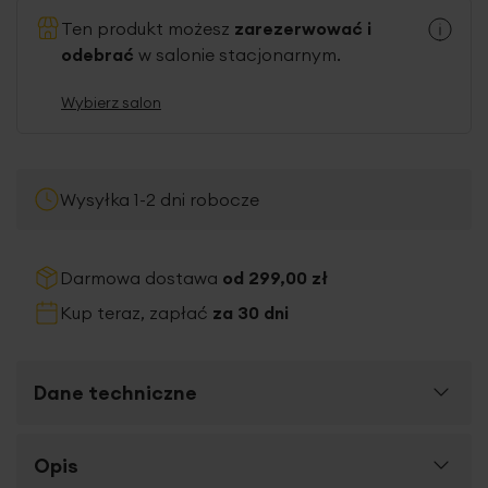
Ten produkt możesz
zarezerwować i
odebrać
w salonie stacjonarnym.
Wybierz salon
Wysyłka 1-2 dni robocze
Darmowa dostawa
od 299,00 zł
Kup teraz, zapłać
za 30 dni
Dane techniczne
Więcej
Opis
SKU
432126
informacji