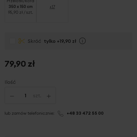
Przelotki/koła
350 x 150 cm
+17
95,90 zł
/ szt.
Skróć
tylko
+19,90 zł
Info
79,90 zł
Ilość
-
+
szt.
lub zamów telefonicznie:
+48 33 472 55 00