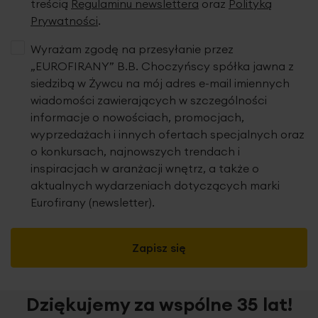
treścią
Regulaminu newslettera
oraz
Polityką
Prywatności
.
Wyrażam zgodę na przesyłanie przez
„EUROFIRANY” B.B. Choczyńscy spółka jawna z
siedzibą w Żywcu na mój adres e-mail imiennych
wiadomości zawierających w szczególności
informacje o nowościach, promocjach,
wyprzedażach i innych ofertach specjalnych oraz
o konkursach, najnowszych trendach i
inspiracjach w aranżacji wnętrz, a także o
aktualnych wydarzeniach dotyczących marki
Eurofirany (newsletter).
Zapisz się
Dziękujemy za wspólne 35 lat!