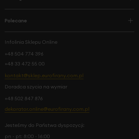
Polecane
Infolinia Sklepu Online
+48 504 774 396
+48 33 472 55 00
kontakt@sklep.eurofirany.com.pl
Doradca szycia na wymiar
+48 502 847 876
dekorator.online@eurofirany.com.pl
Jesteśmy do Państwa dyspozycji:
pn - pt: 8:00 - 16:00