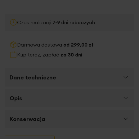
Czas realizacji
7-9
dni roboczych
Darmowa dostawa
od 299,00 zł
Kup teraz, zapłać
za 30 dni
Dane techniczne
Więcej
Opis
SKU
448706
informacji
Rozmiar (szer. x dł.)
200 x 300 cm
Firana VIOLET
to elegancka i
uniwersalna dekoracja
Konserwacja
Szerokość towaru
200 cm
okienna
wykonana z wysokiej jakości
gładkiego
matowego woalu,
zachwycająca bezpretensjonalnym
Wysokość towaru
300 cm
wdziękiem i naturalnością. Lekki jak mgiełka