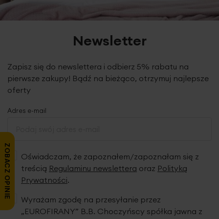
zawieszenie: flex, marszczenie 1:2
skład: 100% poliester - woal
Newsletter
gramatura: 47 g/m2
tolerancja rozmiaru: +/- 3cm
konserwacja: pranie w temp. 30 st., nie suszyć w suszarce
Zapisz się do newslettera i odbierz 5% rabatu na
bębnowej, prasowanie do 110 st. C
pierwsze zakupy! Bądź na bieżąco, otrzymuj najlepsze
oferty
Produkt jest szyty w naszej pracowni w Polsce.
Adres e-mail
ZOBACZ OPINIE
Oświadczam, że zapoznałem/zapoznałam się z
treścią
Regulaminu newslettera
oraz
Polityką
Prywatności
.
Wyrażam zgodę na przesyłanie przez
„EUROFIRANY” B.B. Choczyńscy spółka jawna z