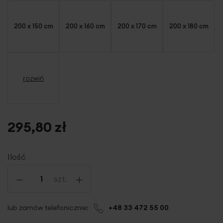
200 x 150 cm
200 x 160 cm
200 x 170 cm
200 x 180 cm
rozwiń
295,80 zł
Ilość
-
+
szt.
lub zamów telefonicznie:
+48 33 472 55 00