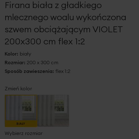
Firana biała z gładkiego
galerii
mlecznego woalu wykończona
szwem obciążającym VIOLET
200x300 cm flex 1:2
Kolor:
biały
Rozmiar:
200 x 300 cm
Sposób zawieszenia:
flex 1:2
Zmień kolor
BIAŁY
Wybierz rozmiar