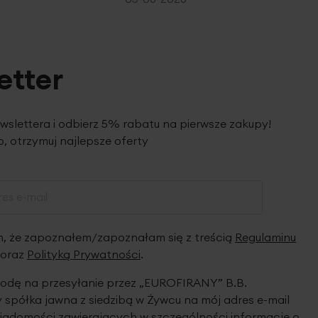
etter
ewslettera i odbierz 5% rabatu na pierwsze zakupy!
, otrzymuj najlepsze oferty
 że zapoznałem/zapoznałam się z treścią
Regulaminu
oraz
Polityką Prywatności
.
dę na przesyłanie przez „EUROFIRANY” B.B.
spółka jawna z siedzibą w Żywcu na mój adres e-mail
iadomości zawierających w szczególności informacje o