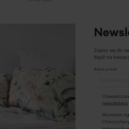
Newsl
Zapisz się do n
Bądź na bieżąco
Adres e-mail
Oświadczam,
newslettera
Wyrażam zgo
Choczyńscy 
imiennych w