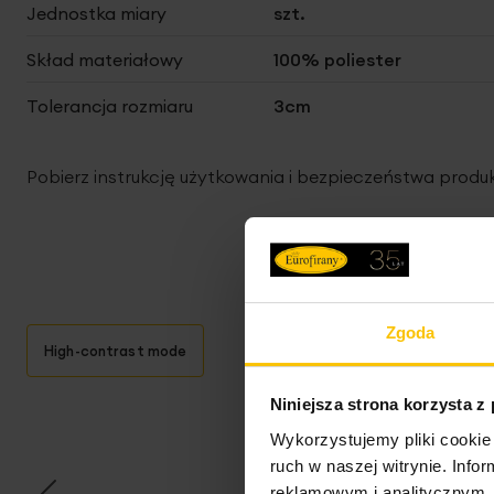
Jednostka miary
szt.
Skład materiałowy
100% poliester
Tolerancja rozmiaru
3cm
Pobierz instrukcję użytkowania i bezpieczeństwa produ
Zgoda
High-contrast mode
Niniejsza strona korzysta z
T
Wykorzystujemy pliki cookie 
ruch w naszej witrynie. Inf
reklamowym i analitycznym. 