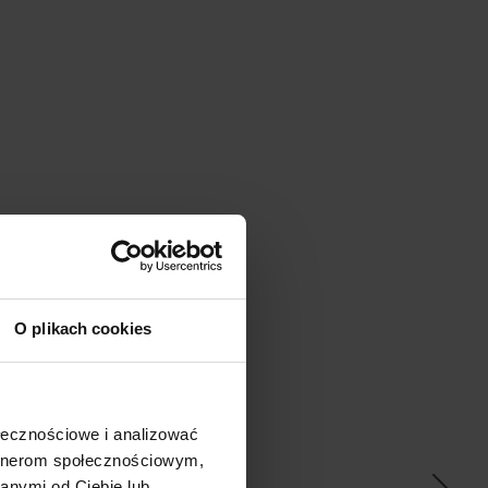
O plikach cookies
ać
ołecznościowe i analizować
artnerom społecznościowym,
anymi od Ciebie lub