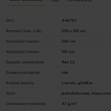
Więcej
SKU
448707
informacji
Rozmiar (szer. x dł.)
250 x 150 cm
Szerokość towaru
250 cm
Wysokość towaru
150 cm
Sposób zawieszenia
flex 1:2
Zawiera obciążnik
tak
Rodzaj tkaniny
z woalu, gładkie
Wzór
jednokolorowe, klasyczne
Gramatura materiału
47 g/m²