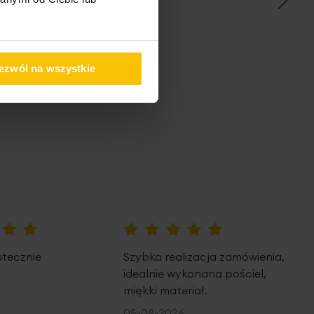
pem
ezwól na wszystkie
100%
utecznie
Szybka realizacja zamówienia,
idealnie wykonana pościel,
miękki materiał.
05-08-2026