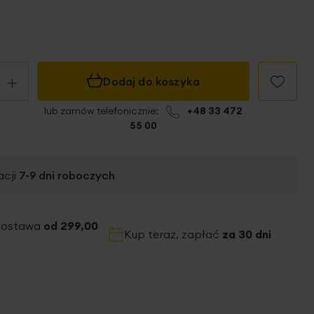
+
Dodaj do koszyka
lub zamów telefonicznie:
+48 33 472
55 00
acji
7-9
dni roboczych
dostawa
od 299,00
Kup teraz, zapłać
za 30 dni