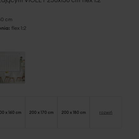
150 cm
nia:
flex 1:2
00 x 160 cm
200 x 170 cm
200 x 180 cm
rozwiń