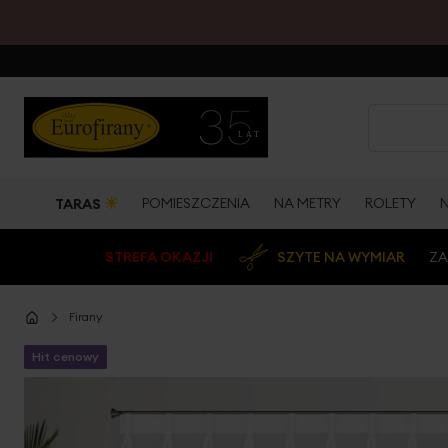
☀
POMIESZCZENIA
NA METRY
ROLETY
TARAS
STREFA OKAZJI
SZYTE NA WYMIAR
ZA
Firany
Hit cenowy
Przejdź
na
koniec