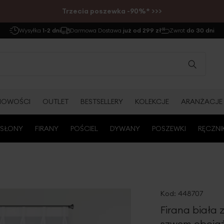
Trzecia poszewka -90%* >>>
Wysyłka
1-2 dni
Darmowa Dostawa
już od 299 zł
Zwrot
do 30 dni
NOWOŚCI
OUTLET
BESTSELLERY
KOLEKCJE
ARANŻACJE
SŁONY
FIRANY
POŚCIEL
DYWANY
POSZEWKI
RĘCZNI
Kod:
448707
Firana biała
szwem obciąż