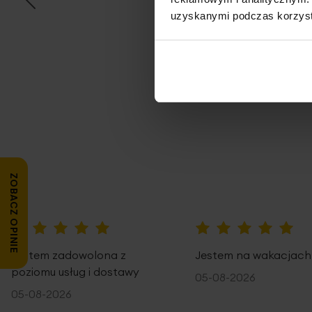
uzyskanymi podczas korzysta
Opi
ZOBACZ OPINIE
100%
100%
Jestem zadowolona z
Jestem na wakacjach
poziomu usług i dostawy
05-08-2026
05-08-2026