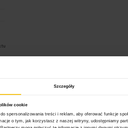
ktu
Szczegóły
 plików cookie
o może Cię zainteresow
do spersonalizowania treści i reklam, aby oferować funkcje sp
ormacje o tym, jak korzystasz z naszej witryny, udostępniamy p
Partnerzy mogą połączyć te informacje z innymi danymi otrzym