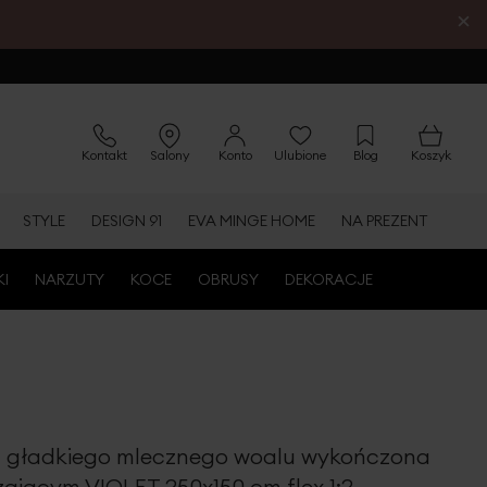
×
Kontakt
Salony
Konto
Ulubione
Blog
Koszyk
STYLE
DESIGN 91
EVA MINGE HOME
NA PREZENT
KI
NARZUTY
KOCE
OBRUSY
DEKORACJE
 z gładkiego mlecznego woalu wykończona
ającym VIOLET 250x150 cm flex 1:2