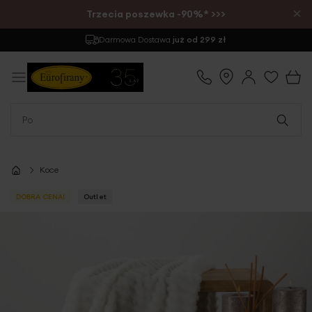
×
Trzecia poszewka -90%* >>>
Darmowa Dostawa
już od 299 zł
Koce
DOBRA CENA!
Outlet
Przejdź
na
koniec
galerii