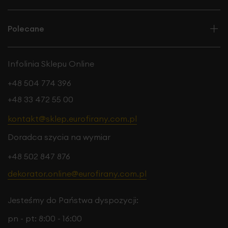
Polecane
Infolinia Sklepu Online
+48 504 774 396
+48 33 472 55 00
kontakt@sklep.eurofirany.com.pl
Doradca szycia na wymiar
+48 502 847 876
dekorator.online@eurofirany.com.pl
Jesteśmy do Państwa dyspozycji:
pn - pt: 8:00 - 16:00