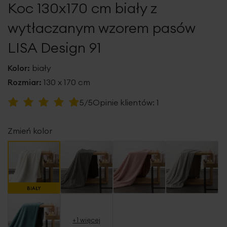
Koc 130x170 cm biały z
galerii
wytłaczanym wzorem pasów
LISA Design 91
Kolor:
biały
Rozmiar:
130 x 170 cm
Ocena:
5/5
Opinie klientów:
1
100
100
% of
Zmień kolor
BIAŁY
+1 więcej