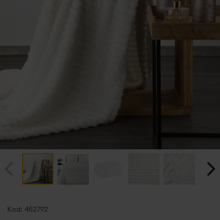
Przejdź
na
Kod:
452792
początek