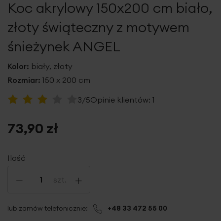
Koc akrylowy 150x200 cm biało,
galerii
złoty świąteczny z motywem
śnieżynek ANGEL
Kolor:
biały, złoty
Rozmiar:
150 x 200 cm
Ocena:
3/5
Opinie klientów:
1
60
100
% of
73,90 zł
Ilość
-
+
szt.
lub zamów telefonicznie:
+48 33 472 55 00