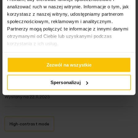
analizować ruch w naszej witrynie. Informacje o tym, jak
Dodaj do listy życzeń
Dodaj do listy życzeń
Do
Dodaj do koszyka
Dodaj do koszyka
korzystasz z naszej witryny, udostępniamy partnerom
społecznościowym, reklamowym i analitycznym.
Partnerzy mogą połączyć te informacje z innymi danymi
otrzymanymi od Ciebie lub uzyskanymi podczas
korzystania z ich usług.
Opinie o produkcie
Zezwól na wszystkie
60%
Spersonalizuj
Słabej jakosci
Wysłany na
22.11.2023
High-contrast mode