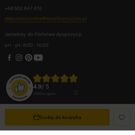
+48 502 847 876
dekorator.online@eurofirany.com.pl
Jesteśmy do Państwa dyspozycji:
pn - pt: 8:00 - 16:00
4.9
/ 5
35904
opinii
Dodaj do koszyka
© 2026 Eurofirany B.B. Choczyńscy Sp.J. Wszystkie
prawa zastrzeżone.