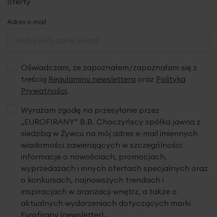
oferty
Adres e-mail
Oświadczam, że zapoznałem/zapoznałam się z
treścią
Regulaminu newslettera
oraz
Polityką
Prywatności
.
Wyrażam zgodę na przesyłanie przez
„EUROFIRANY” B.B. Choczyńscy spółka jawna z
siedzibą w Żywcu na mój adres e-mail imiennych
wiadomości zawierających w szczególności
informacje o nowościach, promocjach,
wyprzedażach i innych ofertach specjalnych oraz
o konkursach, najnowszych trendach i
inspiracjach w aranżacji wnętrz, a także o
aktualnych wydarzeniach dotyczących marki
Eurofirany (newsletter).