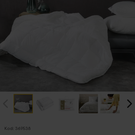
Przejdź
na
Kod:
369538
początek