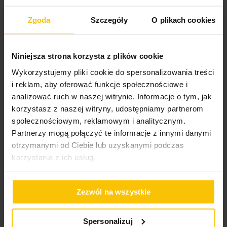
jakość.
Zgoda
Szczegóły
O plikach cookies
Wysłany na
27.02.2025
Niniejsza strona korzysta z plików cookie
100%
Polecam produkt wysokiej jakości obsługa na najwyższym
Wykorzystujemy pliki cookie do spersonalizowania treści
poziomie
i reklam, aby oferować funkcje społecznościowe i
analizować ruch w naszej witrynie. Informacje o tym, jak
Wysłany na
01.02.2025
korzystasz z naszej witryny, udostępniamy partnerom
społecznościowym, reklamowym i analitycznym.
Partnerzy mogą połączyć te informacje z innymi danymi
100%
otrzymanymi od Ciebie lub uzyskanymi podczas
Kołdra extra
korzystania z ich usług.
Wysłany na
27.01.2025
Zezwól na wszystkie
100%
Bardzo przytulna i cieplutka kołderką. Jest całoroczna, ale
Spersonalizuj