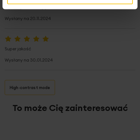
jeszcze nie sprawdziłam jej latem :-) Widać że jest to
wysokojakościowy produkt.
Wysłany na
20.11.2024
100%
Super jakość
Wysłany na
30.01.2024
High-contrast mode
To może Cię zainteresować