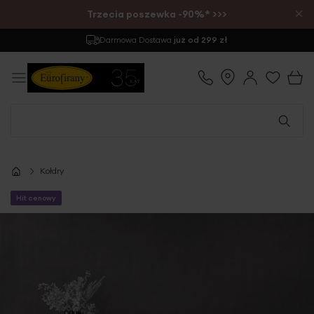
×
Trzecia poszewka -90%* >>>
Darmowa Dostawa
już od 299 zł
Kołdry
Hit cenowy
Przejdź
na
koniec
galerii