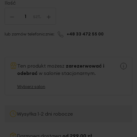
Ilość
-
+
szt.
lub zamów telefonicznie:
+48 33 472 55 00
Ten produkt możesz
zarezerwować i
odebrać
w salonie stacjonarnym.
Wybierz salon
Wysyłka 1-2 dni robocze
Darmowa dostawa
od 299,00 zł