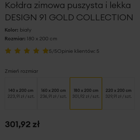
Kołdra zimowa puszysta i lekka
galerii
DESIGN 91 GOLD COLLECTION
Kolor:
biały
Rozmiar:
180 x 200 cm
Ocena:
5/5
Opinie klientów:
5
100
100
% of
Zmień rozmiar
140 x 200 cm
160 x 200 cm
180 x 200 cm
220 x 200 cm
223,91 zł
/ szt.
236,91 zł
/ szt.
301,92 zł
/ szt.
329,91 zł
/ szt.
301,92 zł