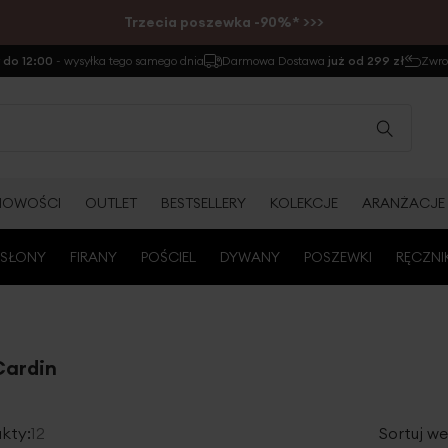
Trzecia poszewka -90%* >>>
do 12:00
- wysyłka tego samego dnia
Darmowa Dostawa
już od 299 zł
Zwr
NOWOŚCI
OUTLET
BESTSELLERY
KOLEKCJE
ARANŻACJE
SŁONY
FIRANY
POŚCIEL
DYWANY
POSZEWKI
RĘCZNI
Cardin
kty:
12
Sortuj we