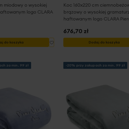
m miodowy o wysokiej
Koc 160x220 cm ciemnobeżo
haftowanym logo CLARA
brązowy o wysokiej gramaturz
haftowanym logo CLARA Pier
676,70 zł
Dodaj
aj do koszyka
Dodaj do koszyka
do
listy
życzeń
ch za min. 99 zł
-20% przy zakupach za min. 99 zł