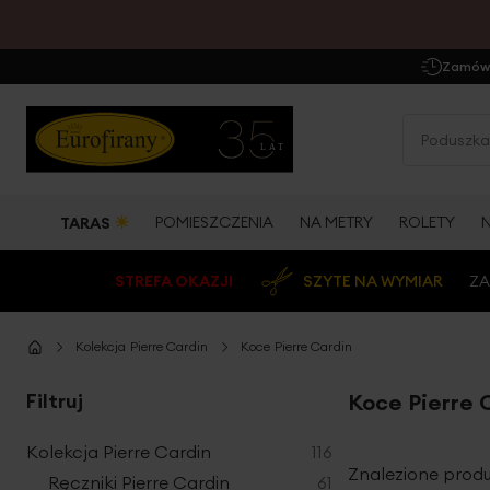
Zamów 
☀
POMIESZCZENIA
NA METRY
ROLETY
TARAS
STREFA OKAZJI
SZYTE NA WYMIAR
ZA
Kolekcja Pierre Cardin
Koce Pierre Cardin
Filtruj
Koce Pierre 
produkty
Kolekcja Pierre Cardin
116
Znalezione produ
produkty
Ręczniki Pierre Cardin
61