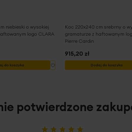
 niebieski o wysokiej
Koc 220x240 cm srebrny o wy
haftowanym logo CLARA
gramaturze z haftowanym lo
Pierre Cardin
915,20 zł
Dodaj
aj do koszyka
Dodaj do koszyka
do
listy
życzeń
nie potwierdzone zaku