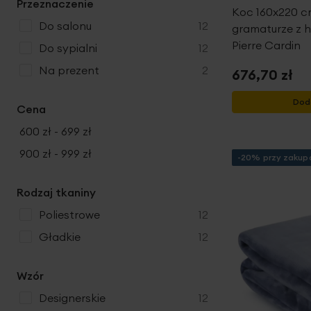
u
Przeznaczenie
y
d
Koc 160x220 c
t
k
u
produkty
do salonu
12
gramaturze z 
y
t
k
Pierre Cardin
produkty
do sypialni
12
y
t
produkty
na prezent
2
676,70 zł
y
Dod
Cena
600 zł
-
699 zł
900 zł
-
999 zł
-20% przy zakupa
Rodzaj tkaniny
produkty
poliestrowe
12
produkty
gładkie
12
Wzór
produkty
designerskie
12