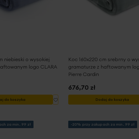
 niebieski o wysokiej
Koc 160x220 cm srebrny o wys
haftowanym logo CLARA
gramaturze z haftowanym lo
Pierre Cardin
676,70 zł
Dodaj
aj do koszyka
Dodaj do koszyka
do
listy
życzeń
ch za min. 99 zł
-20% przy zakupach za min. 99 zł