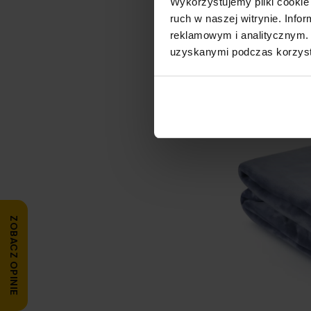
Wykorzystujemy pliki cookie 
915,20 zł
ruch w naszej witrynie. Inf
Dod
reklamowym i analitycznym. 
uzyskanymi podczas korzysta
-20% przy zakupa
ZOBACZ OPINIE