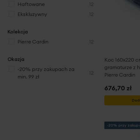
produkty
haftowane
12
produkty
ekskluzywny
12
Kolekcja
produkty
Pierre Cardin
12
Okazja
Koc 160x220 cm
gramaturze z 
-20% przy zakupach za
produkty
12
Pierre Cardin
min. 99 zł
676,70 zł
Dod
-20% przy zakupa