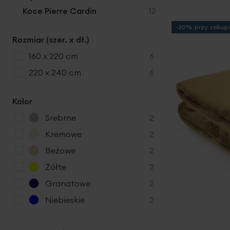
produkty
Koce Pierre Cardin
12
-20% przy zakupa
Rozmiar (szer. x dł.)
produkty
160 x 220 cm
6
produkty
220 x 240 cm
6
Kolor
p
Srebrne
2
r
p
Kremowe
2
o
r
p
Beżowe
2
d
o
r
u
p
Żółte
2
d
o
k
r
u
p
Granatowe
2
d
t
o
k
r
u
p
Niebieskie
2
y
d
t
o
k
r
u
y
d
t
o
k