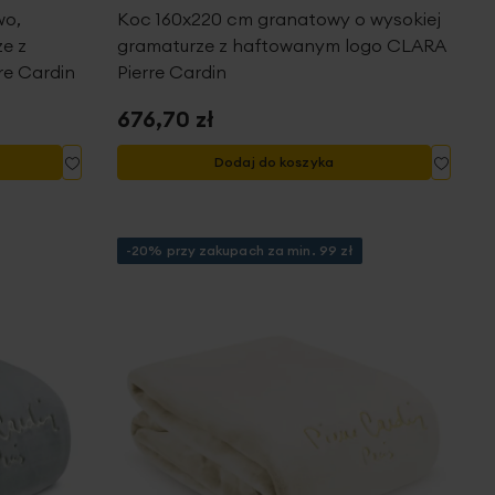
wo,
Koc 160x220 cm granatowy o wysokiej
e z
gramaturze z haftowanym logo CLARA
re Cardin
Pierre Cardin
676,70 zł
Dodaj
Dodaj
Dodaj do koszyka
do
do
listy
listy
życzeń
życze
-20% przy zakupach za min. 99 zł