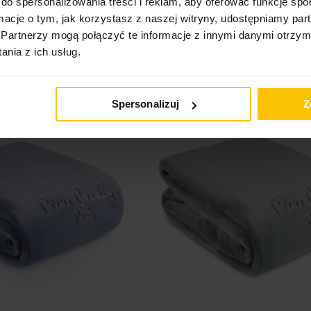
do spersonalizowania treści i reklam, aby oferować funkcje sp
915,20 zł
ormacje o tym, jak korzystasz z naszej witryny, udostępniamy p
Dodaj
aj do koszyka
Dodaj do koszyka
Partnerzy mogą połączyć te informacje z innymi danymi otrzym
do
nia z ich usług.
listy
życzeń
ch za min. 99 zł
-20% przy zakupach za min. 99 zł
Spersonalizuj
Z