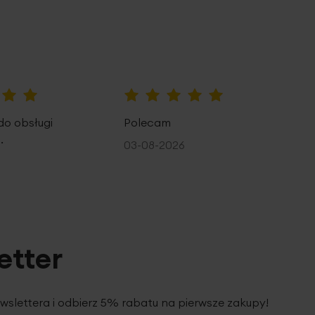
100%
do obsługi
Polecam
.
03-08-2026
etter
ewslettera i odbierz 5% rabatu na pierwsze zakupy!