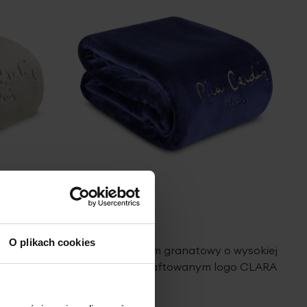
O plikach cookies
wo,
Koc 220x240 cm granatowy o wysokiej
e z
gramaturze z haftowanym logo CLARA
re Cardin
Pierre Cardin