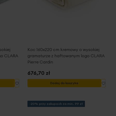
okiej
Koc 160x220 cm kremowy o wysokiej
go CLARA
gramaturze z haftowanym logo CLARA
Pierre Cardin
676,70 zł
Dodaj
Dodaj
Dodaj do koszyka
do
do
listy
listy
życzeń
życze
-20% przy zakupach za min. 99 zł