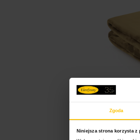
Zgoda
Koc 220x240 c
gramaturze z 
Pierre Cardin
Niniejsza strona korzysta z