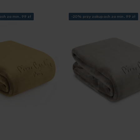
ch za min. 99 zł
-20% przy zakupach za min. 99 zł