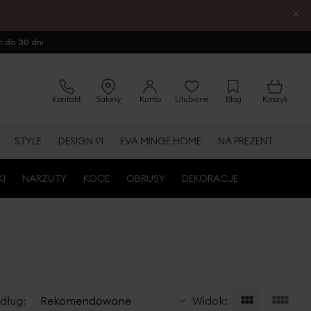
×
ot
do 30 dni
Kontakt
Salony
Konto
Ulubione
Blog
Koszyk
STYLE
DESIGN 91
EVA MINGE HOME
NA PREZENT
KI
NARZUTY
KOCE
OBRUSY
DEKORACJE
dług:
Widok: