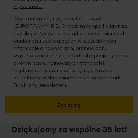
Prywatności
.
Wyrażam zgodę na przesyłanie przez
„EUROFIRANY” B.B. Choczyńscy spółka jawna z
siedzibą w Żywcu na mój adres e-mail imiennych
wiadomości zawierających w szczególności
informacje o nowościach, promocjach,
wyprzedażach i innych ofertach specjalnych oraz
o konkursach, najnowszych trendach i
inspiracjach w aranżacji wnętrz, a także o
aktualnych wydarzeniach dotyczących marki
Eurofirany (newsletter).
Zapisz się
Dziękujemy za wspólne 35 lat!