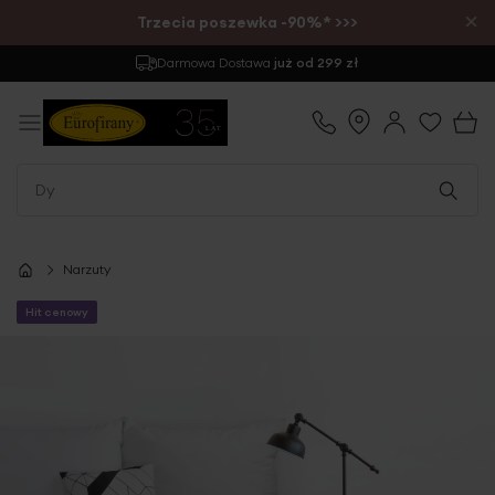
×
Trzecia poszewka -90%* >>>
Zwrot
do 30 dni
Narzuty
Hit cenowy
Przejdź
na
koniec
galerii