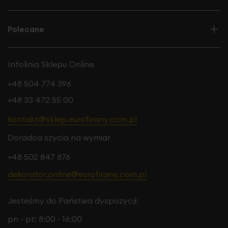
Polecane
Infolinia Sklepu Online
+48 504 774 396
+48 33 472 55 00
kontakt@sklep.eurofirany.com.pl
Doradca szycia na wymiar
+48 502 847 876
dekorator.online@eurofirany.com.pl
Jesteśmy do Państwa dyspozycji:
pn - pt: 8:00 - 16:00