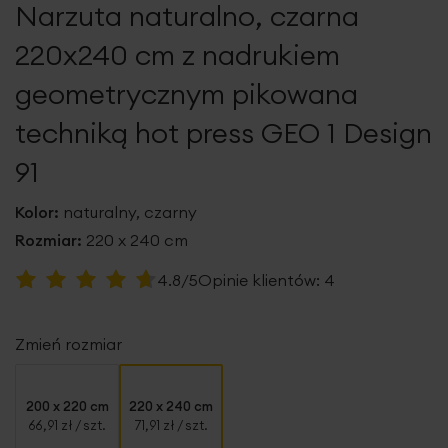
Narzuta naturalno, czarna
galerii
220x240 cm z nadrukiem
geometrycznym pikowana
techniką hot press GEO 1 Design
91
Kolor:
naturalny, czarny
Rozmiar:
220 x 240 cm
Ocena:
4.8/5
Opinie klientów:
4
95
100
% of
Zmień rozmiar
200 x 220 cm
220 x 240 cm
66,91 zł
/ szt.
71,91 zł
/ szt.