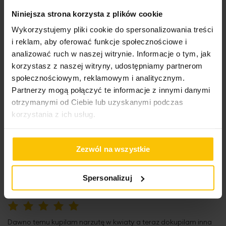
100%
wszystko zgodne z zamówieniem
Niniejsza strona korzysta z plików cookie
Recenzowany przez
monika
Wykorzystujemy pliki cookie do spersonalizowania treści
Wysłany na
09.06.2026
i reklam, aby oferować funkcje społecznościowe i
analizować ruch w naszej witrynie. Informacje o tym, jak
korzystasz z naszej witryny, udostępniamy partnerom
społecznościowym, reklamowym i analitycznym.
80%
Produkt dobrze wykonany
Partnerzy mogą połączyć te informacje z innymi danymi
otrzymanymi od Ciebie lub uzyskanymi podczas
Wysłany na
05.03.2024
korzystania z ich usług.
Zezwól na wszystkie
100%
Bardzo dobry
Wysłany na
05.11.2023
Spersonalizuj
100%
Dawno temu kupilam narzutę w kwiaty a teraz dokupilam inna